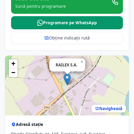
Sună pentru programare
Programare pe WhatsApp
Obține indicații rută
×
+
RAILEX S.A.
−
Navighează
Adresă stație
Strada Cernăuți, nr. 116, Suceava, jud. Suceava