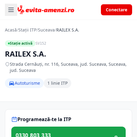
Conectare
Acasă
/
Stații ITP
/
Suceava
/
RAILEX S.A.
Stație activă
SV152
RAILEX S.A.
Strada Cernăuți, nr. 116, Suceava, jud. Suceava, Suceava,
jud. Suceava
Autoturisme
1 linie ITP
Programează-te la ITP
0330 803 333