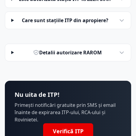
Care sunt stațiile ITP din apropiere?
Detalii autorizare RAROM
Nu uita de ITP!
Primești notificări gratuite prin SMS și email
înainte de expirarea ITP-ului, RCA-ului și
Rovinietei.
Verifică ITP