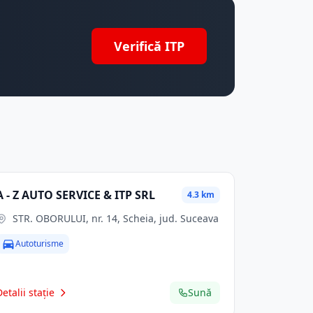
Verifică ITP
A - Z AUTO SERVICE & ITP SRL
4.3 km
STR. OBORULUI, nr. 14, Scheia, jud. Suceava
Autoturisme
Detalii stație
Sună