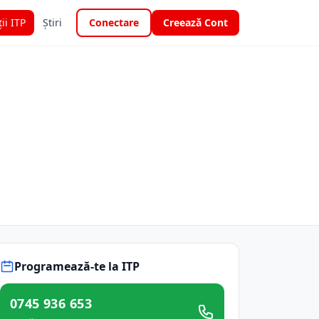
ții ITP
Știri
Conectare
Creează Cont
Programează-te la ITP
0745 936 653