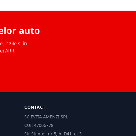
elor auto
 2 zile și în
ței ARR.
CONTACT
SC EVITĂ AMENZI SRL
CUI: 47006778
Str Științei, nr 5, bl.D41, et 3