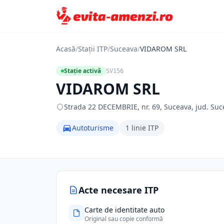
Acasă
/
Stații ITP
/
Suceava
/
VIDAROM SRL
Stație activă
SV156
VIDAROM SRL
Strada 22 DECEMBRIE, nr. 69, Suceava, jud. Suc
Autoturisme
1 linie ITP
Acte necesare ITP
Carte de identitate auto
Original sau copie conformă