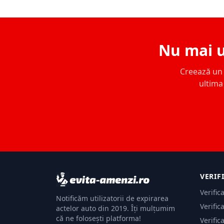
Nu mai u
Creează un c
ultima 
VERIF
Verific
Notificăm utilizatorii de expirarea
Verific
actelor auto din 2019. Îți mulțumim
că ne folosești platforma!
Verific