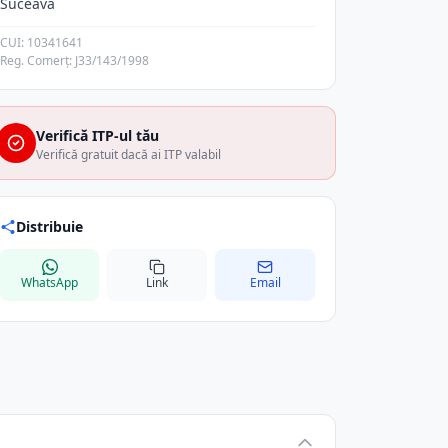
Suceava
CUI: 10341641
Reg. Comerț: J33/143/1998
Verifică ITP-ul tău
Verifică gratuit dacă ai ITP valabil
Distribuie
WhatsApp
Link
Email