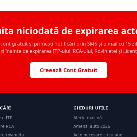
ita niciodată de expirarea act
ont gratuit și primești notificări prin SMS și e-mail cu 15 zile,
zi înainte de expirarea ITP-ului, RCA-ului, Rovinietei și Licen
Creează Cont Gratuit
ICĂRI
GHIDURI UTILE
are ITP
Alerte mașină
are RCA
Amenzi auto 2026
are rovinieta
Acte necesare circulație