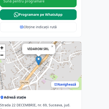
Sună pentru programare
Programare pe WhatsApp
Obține indicații rută
×
+
VIDAROM SRL
−
Navighează
Adresă stație
Strada 22 DECEMBRIE, nr. 69, Suceava, jud.