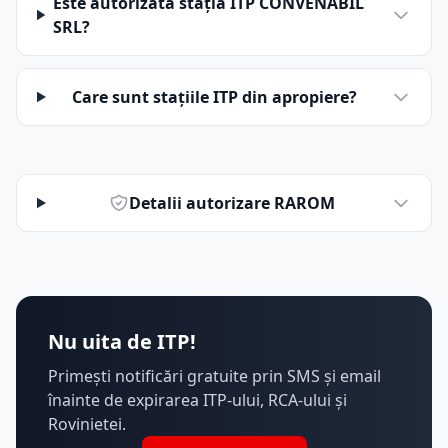
Este autorizată stația ITP CONVENABIL
SRL?
Care sunt stațiile ITP din apropiere?
Detalii autorizare RAROM
Nu uita de ITP!
Primești notificări gratuite prin SMS și email
înainte de expirarea ITP-ului, RCA-ului și
Rovinietei.