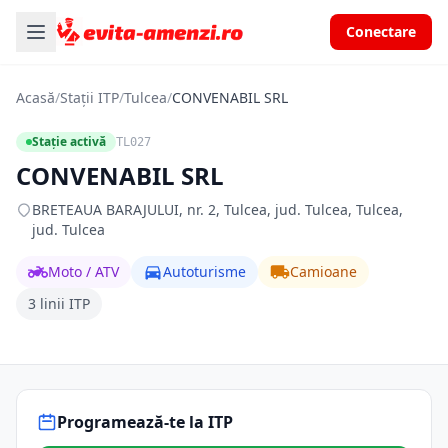
Conectare
Acasă
/
Stații ITP
/
Tulcea
/
CONVENABIL SRL
Stație activă
TL027
CONVENABIL SRL
BRETEAUA BARAJULUI, nr. 2, Tulcea, jud. Tulcea, Tulcea,
jud. Tulcea
Moto / ATV
Autoturisme
Camioane
3 linii ITP
Programează-te la ITP