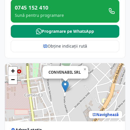
0745 152 410
Sună pentru programare
Programare pe WhatsApp
Obține indicații rută
×
+
CONVENABIL SRL
−
Navighează
Adresă stație