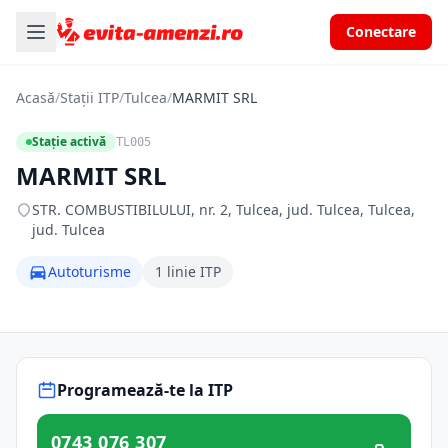
Conectare
Acasă
/
Stații ITP
/
Tulcea
/
MARMIT SRL
Stație activă
TL005
MARMIT SRL
STR. COMBUSTIBILULUI, nr. 2, Tulcea, jud. Tulcea, Tulcea,
jud. Tulcea
Autoturisme
1 linie ITP
Programează-te la ITP
0743 076 307