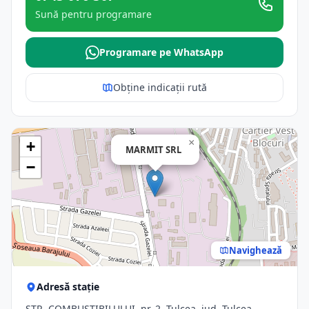
Sună pentru programare
Programare pe WhatsApp
Obține indicații rută
×
+
MARMIT SRL
−
Navighează
Adresă stație
STR. COMBUSTIBILULUI, nr. 2, Tulcea, jud. Tulcea