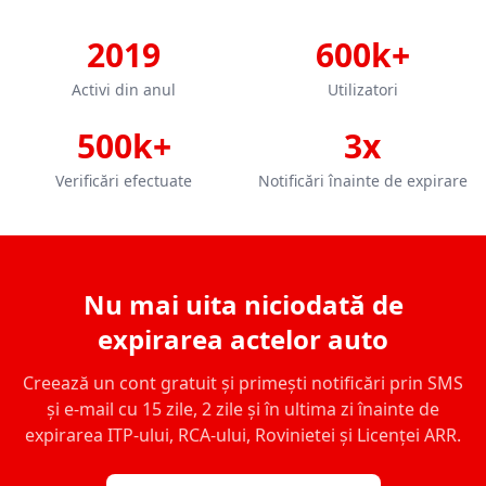
2019
600k+
Activi din anul
Utilizatori
500k+
3x
Verificări efectuate
Notificări înainte de expirare
Nu mai uita niciodată de
expirarea actelor auto
Creează un cont gratuit și primești notificări prin SMS
și e-mail cu 15 zile, 2 zile și în ultima zi înainte de
expirarea ITP-ului, RCA-ului, Rovinietei și Licenței ARR.