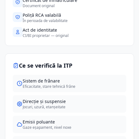
Certificat de înmatriculare
Document original
Poliță RCA valabilă
În perioada de valabilitate
Act de identitate
CI/BI proprietar — original
Ce se verifică la ITP
Sistem de frânare
Eficacitate, stare tehnică frâne
Direcție și suspensie
Jocuri, uzură, etanșeitate
Emisii poluante
Gaze eșapament, nivel noxe