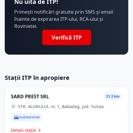
Nu uita de ITP!
Primești notificări gratuite prin SMS și email
înainte de expirarea ITP-ului, RCA-ului și
Rovinietei.
Verifică ITP
Stații ITP în apropiere
SARD PREST SRL
31.3 km
STR. ALUNULUI, nr. 1, Babadag, jud. Tulcea
Autoturisme
Detalii stație