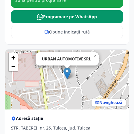
Sună pentru programare
Programare pe WhatsApp
Obține indicații rută
×
+
URBAN AUTOMOTIVE SRL
−
Navighează
Adresă stație
STR. TABEREI, nr. 26, Tulcea, jud. Tulcea