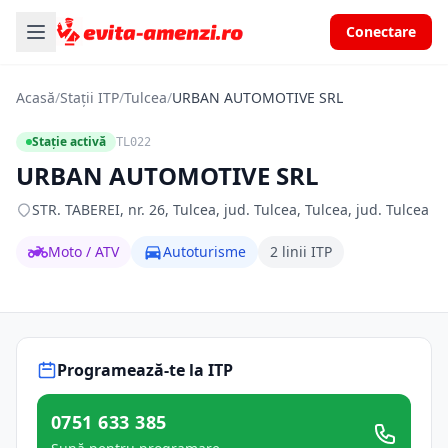
Conectare
Acasă
/
Stații ITP
/
Tulcea
/
URBAN AUTOMOTIVE SRL
Stație activă
TL022
URBAN AUTOMOTIVE SRL
STR. TABEREI, nr. 26, Tulcea, jud. Tulcea, Tulcea, jud. Tulcea
Moto / ATV
Autoturisme
2 linii ITP
Programează-te la ITP
0751 633 385