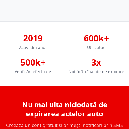
2019
600k+
Activi din anul
Utilizatori
500k+
3x
Verificări efectuate
Notificări înainte de expirare
Nu mai uita niciodată de
expirarea actelor auto
Creează un cont gratuit și primești notificări prin SMS