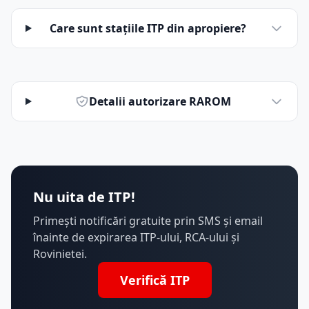
Care sunt stațiile ITP din apropiere?
Detalii autorizare RAROM
Nu uita de ITP!
Primești notificări gratuite prin SMS și email
înainte de expirarea ITP-ului, RCA-ului și
Rovinietei.
Verifică ITP