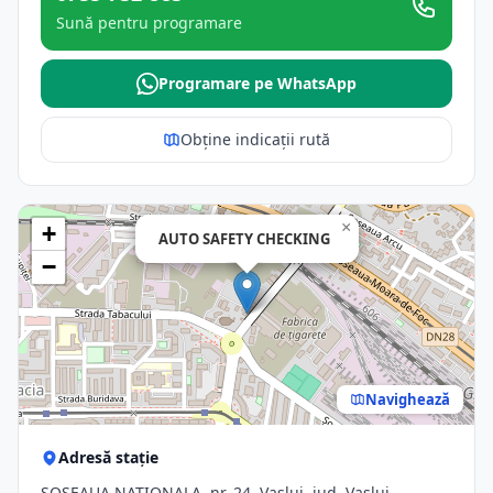
Sună pentru programare
Programare pe WhatsApp
Obține indicații rută
×
+
AUTO SAFETY CHECKING
−
Navighează
Adresă stație
SOSEAUA NATIONALA, nr. 24, Vaslui, jud. Vaslui