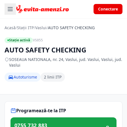
Conectare
Acasă
/
Stații ITP
/
Vaslui
/
AUTO SAFETY CHECKING
Stație activă
VS055
AUTO SAFETY CHECKING
SOSEAUA NATIONALA, nr. 24, Vaslui, jud. Vaslui, Vaslui, jud.
Vaslui
Autoturisme
2 linii ITP
Programează-te la ITP
0755 732 883