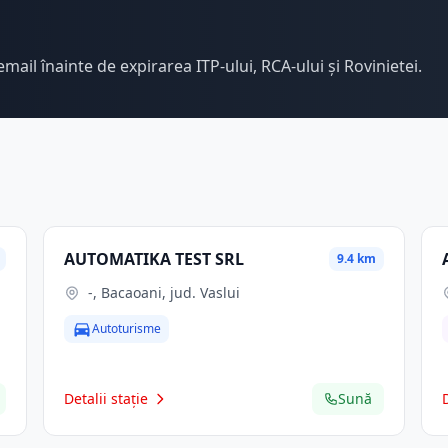
email înainte de expirarea ITP-ului, RCA-ului și Rovinietei.
AUTOMATIKA TEST SRL
9.4 km
-, Bacaoani, jud. Vaslui
Autoturisme
Detalii stație
Sună