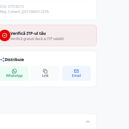
CUI: 37518215
Reg. Comerț: J2017000312370
Verifică ITP-ul tău
Verifică gratuit dacă ai ITP valabil
Distribuie
WhatsApp
Link
Email