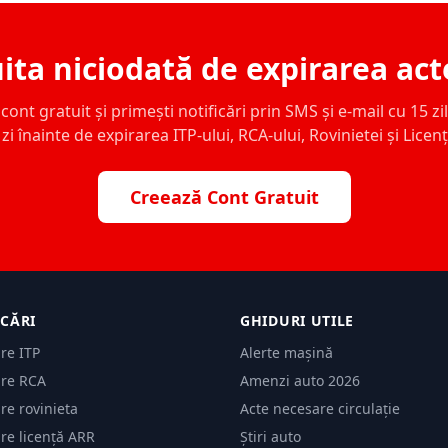
ita niciodată de expirarea act
ont gratuit și primești notificări prin SMS și e-mail cu 15 zile,
zi înainte de expirarea ITP-ului, RCA-ului, Rovinietei și Licen
Creează Cont Gratuit
ICĂRI
GHIDURI UTILE
are ITP
Alerte mașină
are RCA
Amenzi auto 2026
are rovinieta
Acte necesare circulație
are licență ARR
Știri auto