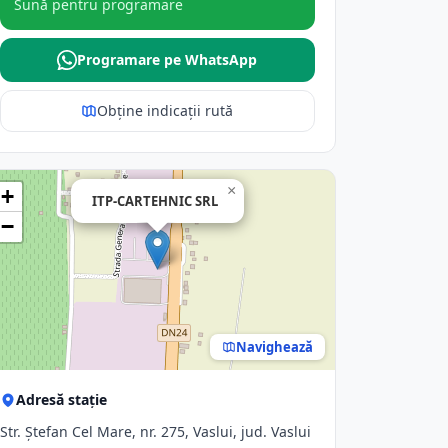
Sună pentru programare
Programare pe WhatsApp
Obține indicații rută
×
+
ITP-CARTEHNIC SRL
−
Navighează
Adresă stație
Str. Ştefan Cel Mare, nr. 275, Vaslui, jud. Vaslui