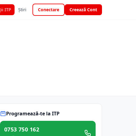
ții ITP
Știri
Conectare
Creează Cont
Programează-te la ITP
0753 750 162