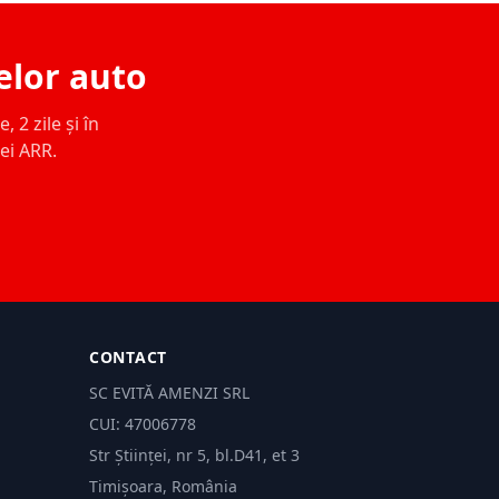
elor auto
 2 zile și în
ței ARR.
CONTACT
SC EVITĂ AMENZI SRL
CUI: 47006778
Str Științei, nr 5, bl.D41, et 3
Timișoara, România