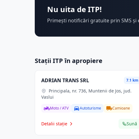
Nu uita de ITP!
Primești notificări gratuite prin SMS și 
Stații ITP în apropiere
ADRIAN TRANS SRL
7.1 km
Principala, nr. 736, Muntenii de Jos, jud.
Vaslui
Moto / ATV
Autoturisme
Camioane
Detalii stație
Sună