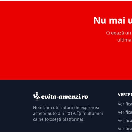
Nu mai u
Creează un c
ultima 
VERIF
Verific
Notificăm utilizatorii de expirarea
Verific
actelor auto din 2019. Îți mulțumim
că ne folosești platforma!
Verific
Verific