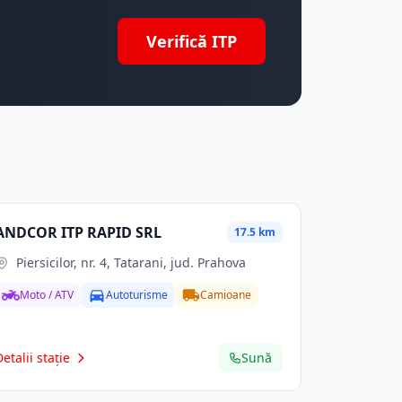
Verifică ITP
ANDCOR ITP RAPID SRL
17.5 km
Piersicilor, nr. 4, Tatarani, jud. Prahova
Moto / ATV
Autoturisme
Camioane
Detalii stație
Sună