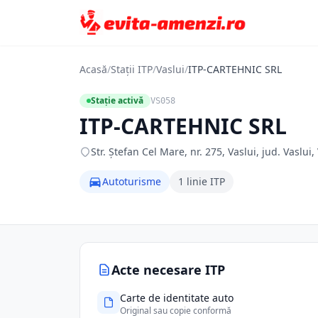
Acasă
/
Stații ITP
/
Vaslui
/
ITP-CARTEHNIC SRL
Stație activă
VS058
ITP-CARTEHNIC SRL
Str. Ştefan Cel Mare, nr. 275, Vaslui, jud. Vaslui,
Autoturisme
1 linie ITP
Acte necesare ITP
Carte de identitate auto
Original sau copie conformă