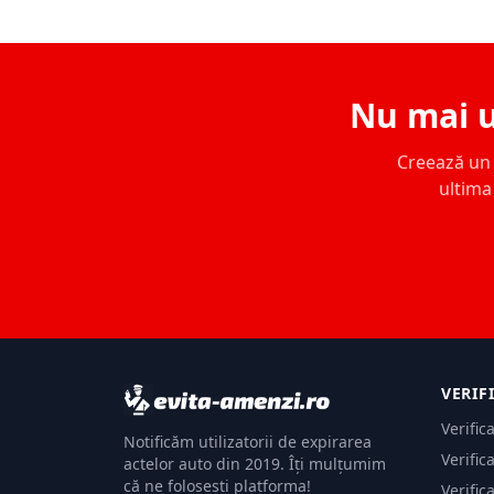
Nu mai u
Creează un c
ultima 
VERIF
Verific
Notificăm utilizatorii de expirarea
Verific
actelor auto din 2019. Îți mulțumim
că ne folosești platforma!
Verific