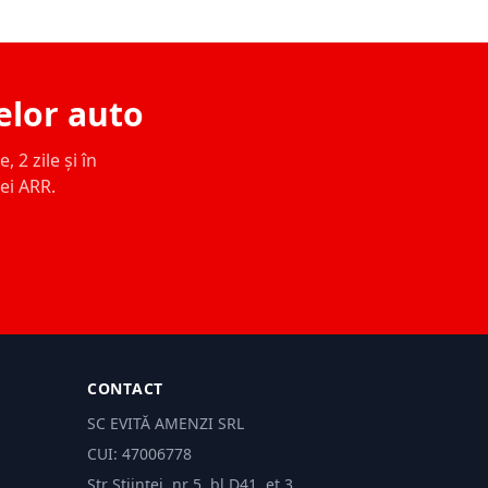
elor auto
 2 zile și în
ței ARR.
CONTACT
SC EVITĂ AMENZI SRL
CUI: 47006778
Str Științei, nr 5, bl.D41, et 3