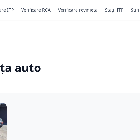
are ITP
Verificare RCA
Verificare rovinieta
Stații ITP
Știr
ața auto