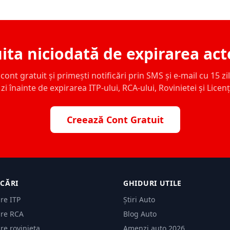
ita niciodată de expirarea act
ont gratuit și primești notificări prin SMS și e-mail cu 15 zile,
zi înainte de expirarea ITP-ului, RCA-ului, Rovinietei și Licen
Creează Cont Gratuit
ICĂRI
GHIDURI UTILE
are ITP
Știri Auto
are RCA
Blog Auto
are rovinieta
Amenzi auto 2026