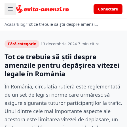
Conectare
Acasă
/
Blog
/
Tot ce trebuie să știi despre amenzile pentru depășirea vitezei legale în România
Fără categorie
·
13 decembrie 2024
·
7 min citire
Tot ce trebuie să știi despre
amenzile pentru depășirea vitezei
legale în România
În România, circulația rutieră este reglementată
de un set de legi și norme care urmăresc să
asigure siguranța tuturor participanților la trafic.
Unul dintre cele mai importante aspecte ale
acestora este limitarea vitezei de deplasare, un