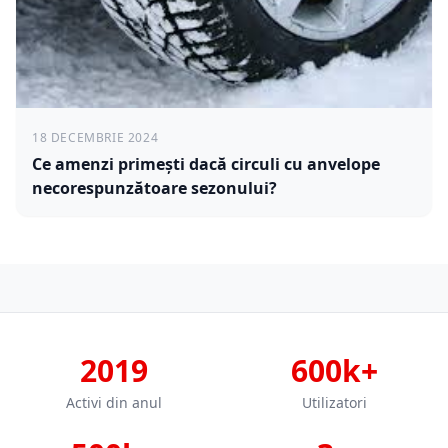
18 DECEMBRIE 2024
Ce amenzi primești dacă circuli cu anvelope
necorespunzătoare sezonului?
2019
600k+
Activi din anul
Utilizatori