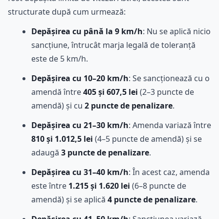
structurate după cum urmează:
Depășirea cu până la 9 km/h
: Nu se aplică nicio
sancțiune, întrucât marja legală de toleranță
este de 5 km/h.
Depășirea cu 10–20 km/h
: Se sancționează cu o
amendă între
405 și 607,5 lei
(2–3 puncte de
amendă) și cu
2 puncte de penalizare
.
Depășirea cu 21–30 km/h
: Amenda variază între
810 și 1.012,5 lei
(4–5 puncte de amendă) și se
adaugă
3 puncte de penalizare
.
Depășirea cu 31–40 km/h
: În acest caz, amenda
este între
1.215 și 1.620 lei
(6–8 puncte de
amendă) și se aplică
4 puncte de penalizare
.
Depășirea cu 41–50 km/h
: Sancțiunea variază