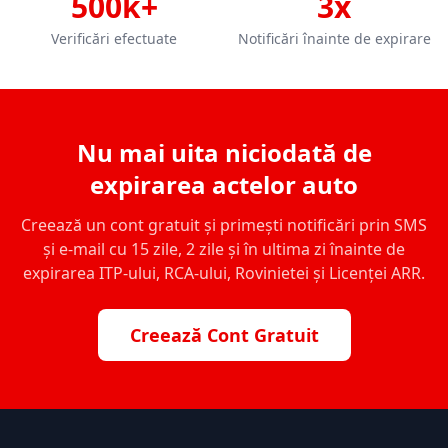
500k+
3x
Verificări efectuate
Notificări înainte de expirare
Nu mai uita niciodată de
expirarea actelor auto
Creează un cont gratuit și primești notificări prin SMS
și e-mail cu 15 zile, 2 zile și în ultima zi înainte de
expirarea ITP-ului, RCA-ului, Rovinietei și Licenței ARR.
Creează Cont Gratuit