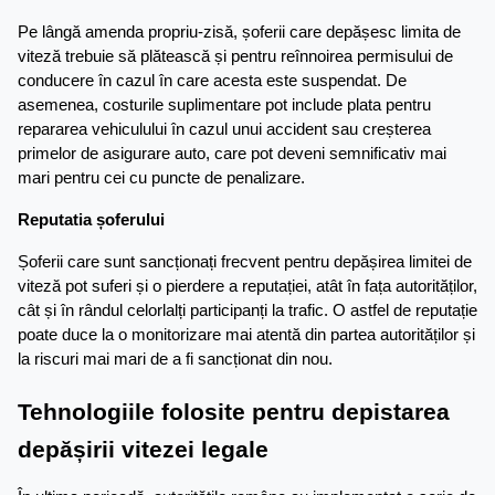
Pe lângă amenda propriu-zisă, șoferii care depășesc limita de 
viteză trebuie să plătească și pentru reînnoirea permisului de 
conducere în cazul în care acesta este suspendat. De 
asemenea, costurile suplimentare pot include plata pentru 
repararea vehiculului în cazul unui accident sau creșterea 
primelor de asigurare auto, care pot deveni semnificativ mai 
mari pentru cei cu puncte de penalizare.
Reputatia șoferului
Șoferii care sunt sancționați frecvent pentru depășirea limitei de 
viteză pot suferi și o pierdere a reputației, atât în fața autorităților, 
cât și în rândul celorlalți participanți la trafic. O astfel de reputație 
poate duce la o monitorizare mai atentă din partea autorităților și 
la riscuri mai mari de a fi sancționat din nou.
Tehnologiile folosite pentru depistarea 
depășirii vitezei legale