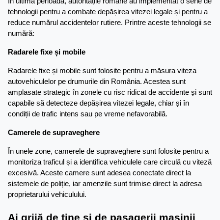
În ultima perioadă, autoritățile române au implementat o serie de 
tehnologii pentru a combate depășirea vitezei legale și pentru a 
reduce numărul accidentelor rutiere. Printre aceste tehnologii se 
numără:
Radarele fixe și mobile
Radarele fixe și mobile sunt folosite pentru a măsura viteza 
autovehiculelor pe drumurile din România. Acestea sunt 
amplasate strategic în zonele cu risc ridicat de accidente și sunt 
capabile să detecteze depășirea vitezei legale, chiar și în 
condiții de trafic intens sau pe vreme nefavorabilă.
Camerele de supraveghere
În unele zone, camerele de supraveghere sunt folosite pentru a 
monitoriza traficul și a identifica vehiculele care circulă cu viteză 
excesivă. Aceste camere sunt adesea conectate direct la 
sistemele de poliție, iar amenzile sunt trimise direct la adresa 
proprietarului vehiculului.
Ai grijă de tine și de pasagerii mașinii 