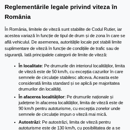
Reglementările legale privind viteza în 
România
În România, limitele de viteză sunt stabilite de Codul Rutier, iar 
acestea variază în funcție de tipul de drum și de zona în care se 
află vehiculul. De asemenea, autoritățile locale pot stabili limite 
suplimentare de viteză în funcție de condițiile de trafic sau de 
siguranță. Iată principalele categorii de limite de viteză:
În localitate
: Pe drumurile din interiorul localităților, limita 
de viteză este de 50 km/h, cu excepția cazurilor în care 
semnele de circulație stabilesc altceva. Aceasta este 
considerată limita standard și se aplică pe majoritatea 
drumurilor din localități.
În afacerea localităților
: Pe drumurile naționale și 
județene în afacerea localităților, limita de viteză este de 
90 km/h pentru autoturisme, cu excepția zonelor unde 
semnele de circulație impun o viteză mai mică.
Autostrăzi
: Pe autostrăzi, limita de viteză pentru 
autoturisme este de 130 km/h, cu posibilitatea de a se 