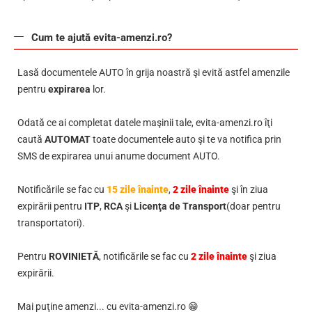
Cum te ajută evita-amenzi.ro?
Lasă documentele AUTO în grija noastră şi evită astfel amenzile
pentru
expirarea
lor.
Odată ce ai completat datele maşinii tale, evita-amenzi.ro îţi
caută
AUTOMAT
toate documentele auto şi te va notifica prin
SMS de expirarea unui anume document AUTO.
Notificările se fac cu
15 zile înainte
,
2 zile înainte
şi în ziua
expirării pentru
ITP
,
RCA
şi
Licenţa de Transport
(doar pentru
transportatori).
Pentru
ROVINIETĂ
, notificările se fac cu
2 zile înainte
şi ziua
expirării.
Mai puţine amenzi... cu evita-amenzi.ro 😁