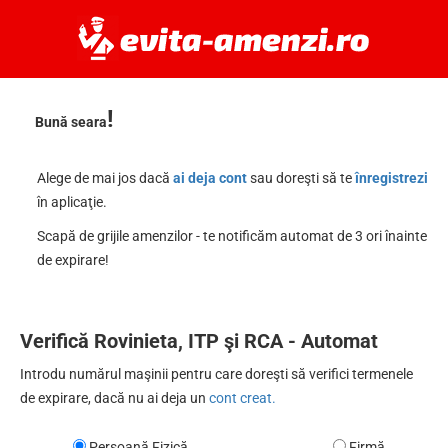
Verificare acte auto online 
!
Bună seara
Alege de mai jos dacă
ai deja cont
sau doreşti să te
înregistrezi
în aplicaţie.
Scapă de grijile amenzilor - te notificăm automat de 3 ori înainte
de expirare!
Verifică Rovinieta, ITP şi RCA - Automat
Introdu numărul maşinii pentru care doreşti să verifici termenele
de expirare, dacă nu ai deja un
cont creat.
Persoană Fizică
Firmă