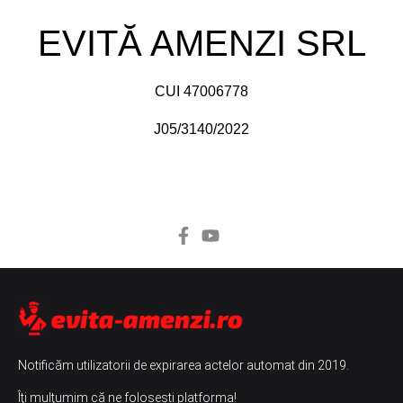
EVITĂ AMENZI SRL
CUI 47006778
J05/3140/2022
Notificăm utilizatorii de expirarea actelor automat din 2019.
Îţi mulţumim că ne foloseşti platforma!