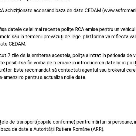
RCA achiziționate accesând baza de date CEDAM (www.asfromania.r
ișa datele celei mai recente polițe RCA emise pentru un vehicul. A
mele său în termenii prevăzuți de lege, platforma va reflecta vala
e date CEDAM.
cut 7 zile de la emiterea acesteia, polița a intrat în perioada de 
ste posibil să fie vorba de o eroare în introducerea datelor în pol
urător. Este recomandat să contactați agentul sau brokerul care
ita-amenzi.ro pentru a actualiza noile date.
țele de transport(copiile conforme) pentru mărfuri și persoane, i
 baza de date a Autorității Rutiere Române (ARR).