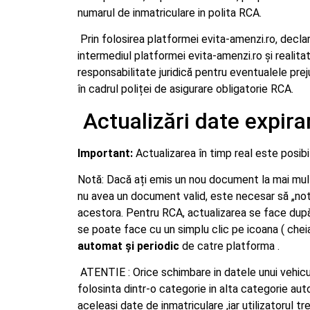
numarul de inmatriculare in polita RCA.
Prin folosirea platformei evita-amenzi.ro, declar
intermediul platformei evita-amenzi.ro și reali
responsabilitate juridică pentru eventualele preju
în cadrul poliței de asigurare obligatorie RCA.
Actualizări date expir
Important:
Actualizarea în timp real este posib
Notă: Dacă ați emis un nou document la mai mult
nu avea un document valid, este necesar să „notifi
acestora. Pentru RCA, actualizarea se face după 
se poate face cu un simplu clic pe icoana ( cheia
automat și periodic
de catre platforma .
ATENTIE : Orice schimbare in datele unui vehicul 
folosinta dintr-o categorie in alta categorie aut
aceleasi date de inmatriculare ,iar utilizatorul 