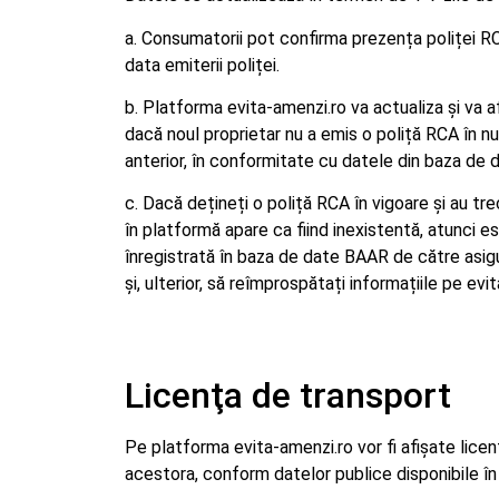
a. Consumatorii pot confirma prezența poliței 
data emiterii poliței.
b. Platforma evita-amenzi.ro va actualiza și va af
dacă noul proprietar nu a emis o poliță RCA în nu
anterior, în conformitate cu datele din baza d
c. Dacă dețineți o poliță RCA în vigoare și au tre
în platformă apare ca fiind inexistentă, atunci e
înregistrată în baza de date BAAR de către asig
și, ulterior, să reîmprospătați informațiile pe ev
Licenţa de transport
Pe platforma evita-amenzi.ro vor fi afișate licen
acestora, conform datelor publice disponibile în