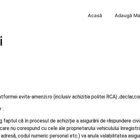
Acasă
Adaugă Ma
i
atformei evita-amenzi.ro (inclusiv achizitia politei RCA) ,declar,co
 :
g faptul că în procesul de achiziție a asigurării de răspundere ci
re nu corespund cu cele ale proprietarului vehiculului înregistrat
, adresă, codul numeric personal etc.) va anula valabilitatea asi