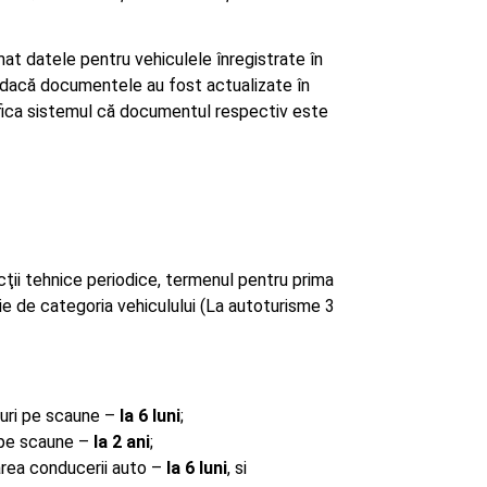
mat datele pentru vehiculele înregistrate în
ce dacă documentele au fost actualizate în
tifica sistemul că documentul respectiv este
ecţii tehnice periodice, termenul pentru prima
ie de categoria vehiculului (La autoturisme 3
curi pe scaune –
la 6 luni
;
i pe scaune –
la 2 ani
;
tarea conducerii auto –
la 6 luni
, si