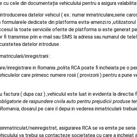
ice cu cele din documentația vehiculului pentru a asigura valabilit
ucerea datelor vehicul ( ex.: numar inmatriculare,serie caros
in formularele dedicate din platforma evita-amenzi.ro ,utilizator
ccesul la toate serviciile oferite de platforma si este generat pe
or fi transmise prin e-mail sau SMS la adresa sau numarul de telef
acuratetea datelor introduse .
tricularii/inregistrarii :
re/inregistrare in Romania ,polita RCA poate fi incheiata pe o pe
ehiculelor care primesc numere rosii ( provizorii ) pentru a pune ve
ctura ( dupa caz ) ,vehiculul este luat in evidenta la directia fi
ligatorie de raspundere civila auto pentru prejudicii produse tert
n Romania
, dosarul pe care il depui in vederea inmatricularii treb
einmatriculat/neinregistrat, asigurarea RCA se va emite pe seria 
ehiculului va trebui sa contacteze societatea cu care a incheiat 