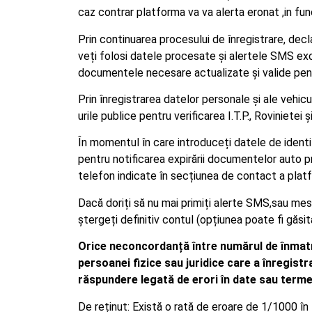
caz contrar platforma va va alerta eronat ,in fu
Prin continuarea procesului de înregistrare, decla
veți folosi datele procesate și alertele SMS excl
documentele necesare actualizate și valide pent
Prin înregistrarea datelor personale și ale vehic
urile publice pentru verificarea I.T.P., Rovinietei ș
În momentul în care introduceți datele de identif
pentru notificarea expirării documentelor auto
telefon indicate în secțiunea de contact a platf
Dacă doriți să nu mai primiți alerte SMS,sau mesa
ștergeți definitiv contul (opțiunea poate fi găsită
Orice neconcordanță între numărul de înmatric
persoanei fizice sau juridice care a înregist
răspundere legată de erori în date sau term
De reținut: Există o rată de eroare de 1/1000 în 