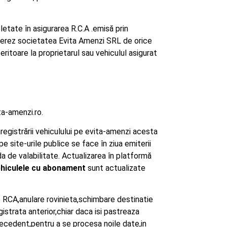
letate în asigurarea R.C.A .emisă prin
onerez societatea Evita Amenzi SRL de orice
eritoare la proprietarul sau vehiculul asigurat
ta-amenzi.ro.
egistrării vehiculului pe evita-amenzi acesta
e site-urile publice se face în ziua emiterii
 de valabilitate. Actualizarea în platformă
hiculele cu abonament
sunt actualizate
re RCA,anulare rovinieta,schimbare destinatie
istrata anterior,chiar daca isi pastreaza
precedent,pentru a se procesa noile date,in