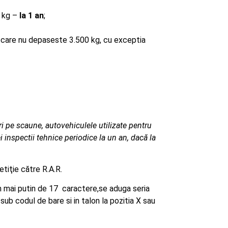
0 kg –
la 1 an
;
a care nu depaseste 3.500 kg, cu exceptia
 pe scaune, autovehiculele utilizate pentru
 inspectii tehnice periodice la un an, dacă la
etiţie către R.A.R.
in mai putin de 17 caractere,se aduga seria
sub codul de bare si in talon la pozitia X sau