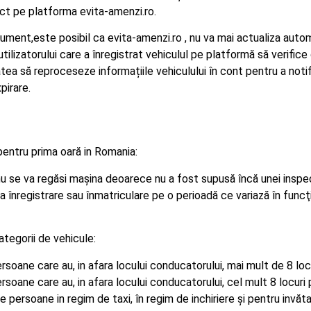
t pe platforma evita-amenzi.ro.
cument,este posibil ca evita-amenzi.ro , nu va mai actualiza auto
tilizatorului care a înregistrat vehiculul pe platformă să verifi
itatea să reproceseze informațiile vehiculului în cont pentru a no
pirare.
pentru prima oară in Romania:
 (nu se va regăsi maşina deoarece nu a fost supusă încă unei insp
a înregistrare sau înmatriculare pe o perioadă ce variază în funcţ
ategorii de vehicule:
rsoane care au, in afara locului conducatorului, mai mult de 8 lo
rsoane care au, in afara locului conducatorului, cel mult 8 locur
e persoane in regim de taxi, în regim de inchiriere şi pentru invă