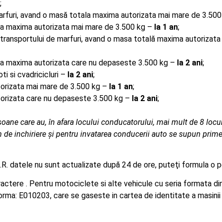
;
arfuri, avand o masă totala maxima autorizata mai mare de 3.50
la maxima autorizata mai mare de 3.500 kg –
la 1 an
;
e transportului de marfuri, avand o masa totală maxima autorizat
la maxima autorizata care nu depaseste 3.500 kg –
la 2 ani
;
i si cvadricicluri –
la 2 ani
;
orizata mai mare de 3.500 kg –
la 1 an
;
orizata care nu depaseste 3.500 kg –
la 2 ani
;
ne care au, în afara locului conducatorului, mai mult de 8 locuri
m de inchiriere şi pentru invatarea conducerii auto se supun primei
A.R. datele nu sunt actualizate după 24 de ore, puteţi formula o p
aractere . Pentru motociclete si alte vehicule cu seria formata d
e forma: E010203, care se gaseste in cartea de identitate a masinii 