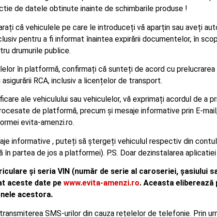
nctie de datele obtinute inainte de schimbarile produse !
rați că vehiculele pe care le introduceți vă aparțin sau aveți auto
usiv pentru a fi informat înaintea expirării documentelor, în scop
ru drumurile publice.
ulelor în platformă, confirmați că sunteți de acord cu prelucrarea
i asigurării RCA, inclusiv a licențelor de transport.
icare ale vehiculului sau vehiculelor, vă exprimați acordul de a p
 procesate de platformă, precum și mesaje informative prin E-ma
ormei evita-amenzi.ro.
je informative , puteți să ștergeți vehiculul respectiv din contul
 în partea de jos a platformei). P.S. Doar dezinstalarea aplicatiei 
ulare și seria VIN (număr de serie al caroseriei, șasiului s
rat aceste date pe
www.evita-amenzi.ro
. Aceasta eliberează
enele acestora.
transmiterea SMS-urilor din cauza rețelelor de telefonie. Prin urm