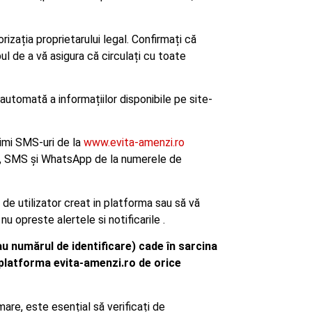
rizația proprietarului legal. Confirmați că
ul de a vă asigura că circulați cu toate
 automată a informațiilor disponibile pe site-
rimi SMS-uri de la
www.evita-amenzi.ro
il, SMS și WhatsApp de la numerele de
 de utilizator creat in platforma sau să vă
nu opreste alertele si notificarile .
au numărul de identificare) cade în sarcina
 platforma evita-amenzi.ro de orice
are, este esențial să verificați de