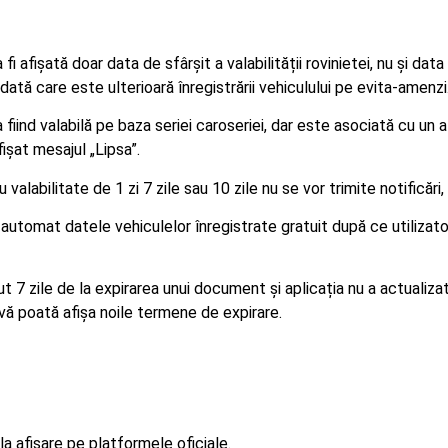
 afișată doar data de sfârșit a valabilității rovinietei, nu și dat
ată care este ulterioară înregistrării vehiculului pe evita-amenzi.
iind valabilă pe baza seriei caroseriei, dar este asociată cu un 
fișat mesajul „Lipsa”.
valabilitate de 1 zi 7 zile sau 10 zile nu se vor trimite notificăr
utomat datele vehiculelor înregistrate gratuit după ce utilizator
7 zile de la expirarea unui document și aplicația nu a actualizat
vă poată afișa noile termene de expirare.
a afisare pe platformele oficiale.