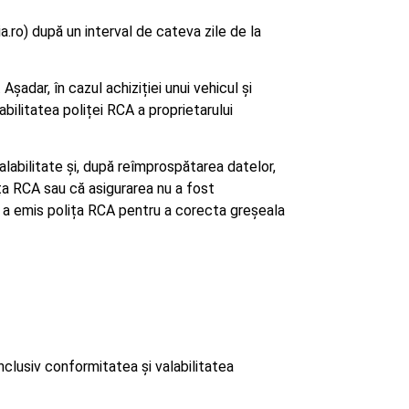
o) după un interval de cateva zile de la
șadar, în cazul achiziției unui vehicul și
bilitatea poliței RCA a proprietarului
valabilitate și, după reîmprospătarea datelor,
ița RCA sau că asigurarea nu a fost
 a emis polița RCA pentru a corecta greșeala
nclusiv conformitatea și valabilitatea