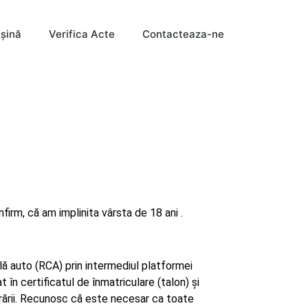
şină
Verifica Acte
Contacteaza-ne
nfirm, că am implinita vârsta de 18 ani .
vilă auto (RCA) prin intermediul platformei
 în certificatul de înmatriculare (talon) și
gurării. Recunosc că este necesar ca toate