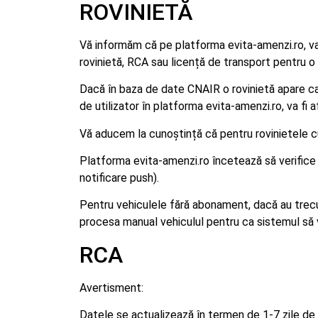
ROVINIETĂ
Vă informăm că pe platforma evita-amenzi.ro, va fi
rovinietă, RCA sau licență de transport pentru o d
Dacă în baza de date CNAIR o rovinietă apare ca f
de utilizator în platforma evita-amenzi.ro, va fi a
Vă aducem la cunoștință că pentru rovinietele cu 
Platforma evita-amenzi.ro încetează să verifice a
notificare push).
Pentru vehiculele fără abonament, dacă au trecut 
procesa manual vehiculul pentru ca sistemul să 
RCA
Avertisment:
Datele se actualizează în termen de 1-7 zile de l