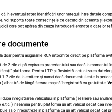
 că în eventualitatea identificării unor nereguli între datele comp
tate, voi suporta toate consecințele ce decurg din aceasta și ex
dicii care pot apărea din cauza introducerii eronate a datelor ref
are documente
ilă doar pentru asigurările RCA întocmite direct pe platforma evi
 de 2 zile după expirarea precedentului sau dacă la momentul înr
cați” platforma. Pentru I.T.P. și Rovinietă, actualizarea datelor p
1-7 zile de la emitere și numai dacă documentul este în perioada
 ) albastră de lângă fiecare mașină înregistrată cu gratuitate.
Ve
dupa inregistrarea vehiculuiui in platforma ( reziliere sau anula
o e.t.c. ) inseamna pentru platforma un alt vehicul decat cea inreg
trebuie sa o inregistreze in platforma ca un alt vehicul decat cel 