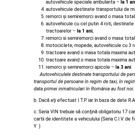
autovehicule speciale ambulanta –
la 1 an
autovehicule destinate transportului de m
remorci şi semiremorci avand o masa tota
autovehicule cu cel putin 4 roti, destinat
tractoarelor –
la 1 ani
;
remorci si semiremorci avand o masa tota
motociclete, mopede, autovehicule cu 3 rot
tractoare avand o masa totala maxima aut
tractoare avand o masa totala maxima aut
remorci şi semiremorci apicole –
la 3 ani
.
Autovehiculele destinate transportului de persoa
transportul de persoane în regim de taxi, în regi
data primei inmatriculari în România au fost noi.
b. Dacă aţi efectuat I.T.P. iar în baza de date R.
c. Seria VIN trebuie să conţină obligatoriu 17 c
cartii de identitate a vehiculului (Seria C.I.V. d
Y )