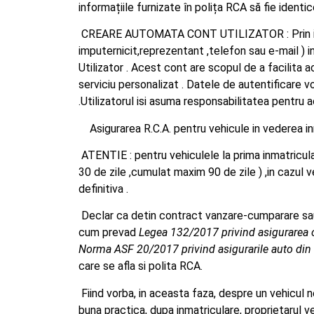
informațiile furnizate în polița RCA să fie ident
CREARE AUTOMATA CONT UTILIZATOR : Prin introd
imputernicit,reprezentant ,telefon sau e-mail ) 
Utilizator . Acest cont are scopul de a facilita a
serviciu personalizat . Datele de autentificare v
.Utilizatorul isi asuma responsabilitatea pentru 
Asigurarea R.C.A. pentru vehicule in vederea inma
ATENTIE : pentru vehiculele la prima inmatricula
30 de zile ,cumulat maxim 90 de zile ) ,in cazul v
definitiva .
Declar ca detin contract vanzare-cumparare sau fa
cum prevad
Legea 132/2017 privind asigurarea ob
Norma ASF 20/2017 privind asigurarile auto di
care se afla si polita RCA.
Fiind vorba, in aceasta faza, despre un vehicul n
buna practica, dupa inmatriculare, proprietarul v