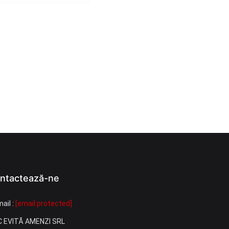
ntactează-ne
ail :
[email protected]
C EVITĂ AMENZI SRL