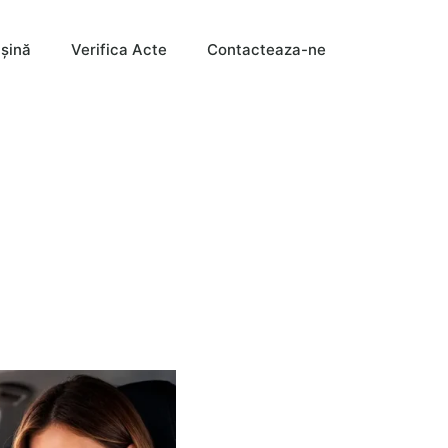
şină
Verifica Acte
Contacteaza-ne