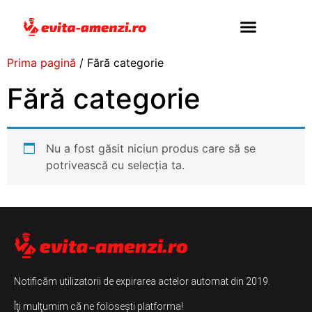
Prima pagină
/ Fără categorie
Adaugă Maşină
Contacteaza-ne
Fără categorie
Nu a fost găsit niciun produs care să se
potrivească cu selecția ta.
Notificăm utilizatorii de expirarea actelor automat din 2019.
Îţi mulţumim că ne foloseşti platforma!