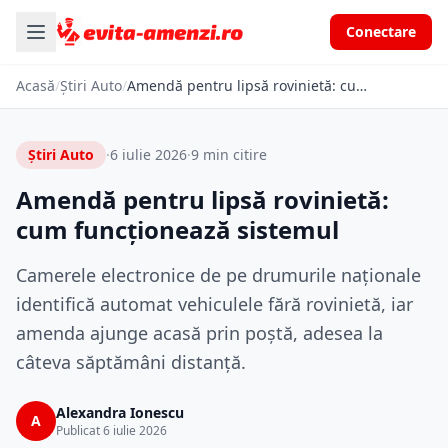
Conectare
Acasă
/
Știri Auto
/
Amendă pentru lipsă rovinietă: cum funcționează sistemul
Știri Auto
·
6 iulie 2026
·
9 min citire
Amendă pentru lipsă rovinietă:
cum funcționează sistemul
Camerele electronice de pe drumurile naționale
identifică automat vehiculele fără rovinietă, iar
amenda ajunge acasă prin poștă, adesea la
câteva săptămâni distanță.
Alexandra Ionescu
A
Publicat 6 iulie 2026