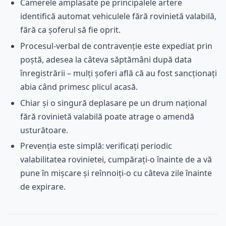
Camerele amplasate pe principalele artere
identifică automat vehiculele fără rovinietă valabilă,
fără ca șoferul să fie oprit.
Procesul-verbal de contravenție este expediat prin
poștă, adesea la câteva săptămâni după data
înregistrării – mulți șoferi află că au fost sancționați
abia când primesc plicul acasă.
Chiar și o singură deplasare pe un drum național
fără rovinietă valabilă poate atrage o amendă
usturătoare.
Prevenția este simplă: verificați periodic
valabilitatea rovinietei, cumpărați-o înainte de a vă
pune în mișcare și reînnoiți-o cu câteva zile înainte
de expirare.