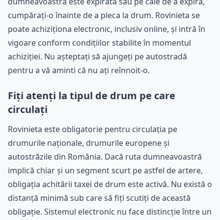
dumneavoastră este expirată sau pe cale de a expira,
cumpărați-o înainte de a pleca la drum. Rovinieta se
poate achiziționa electronic, inclusiv online, și intră în
vigoare conform condițiilor stabilite în momentul
achiziției. Nu așteptați să ajungeți pe autostradă
pentru a vă aminti că nu ați reînnoit-o.
Fiți atenți la tipul de drum pe care
circulați
Rovinieta este obligatorie pentru circulația pe
drumurile naționale, drumurile europene și
autostrăzile din România. Dacă ruta dumneavoastră
implică chiar și un segment scurt pe astfel de artere,
obligația achitării taxei de drum este activă. Nu există o
distanță minimă sub care să fiți scutiți de această
obligație. Sistemul electronic nu face distincție între un