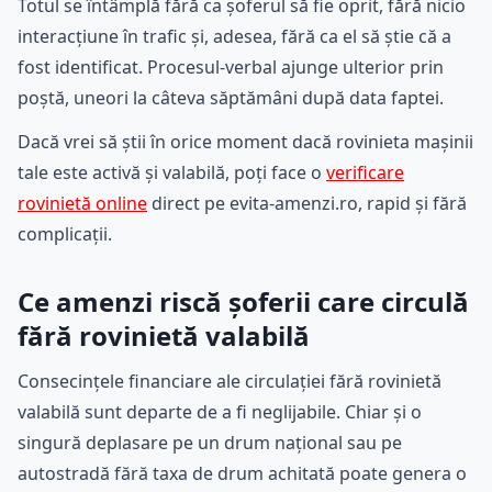
Totul se întâmplă fără ca șoferul să fie oprit, fără nicio
interacțiune în trafic și, adesea, fără ca el să știe că a
fost identificat. Procesul-verbal ajunge ulterior prin
poștă, uneori la câteva săptămâni după data faptei.
Dacă vrei să știi în orice moment dacă rovinieta mașinii
tale este activă și valabilă, poți face o
verificare
rovinietă online
direct pe evita-amenzi.ro, rapid și fără
complicații.
Ce amenzi riscă șoferii care circulă
fără rovinietă valabilă
Consecințele financiare ale circulației fără rovinietă
valabilă sunt departe de a fi neglijabile. Chiar și o
singură deplasare pe un drum național sau pe
autostradă fără taxa de drum achitată poate genera o