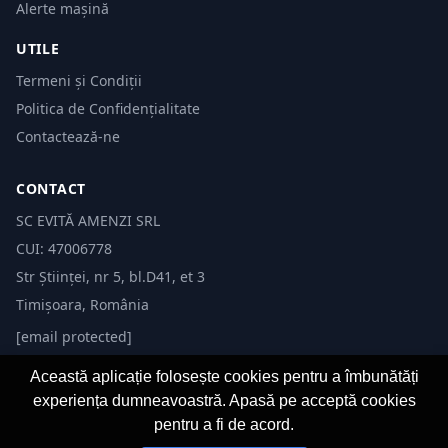
Alerte mașină
UTILE
Termeni și Condiții
Politica de Confidențialitate
Contactează-ne
CONTACT
SC EVITĂ AMENZI SRL
CUI: 47006778
Str Științei, nr 5, bl.D41, et 3
Timișoara, România
[email protected]
Această aplicație folosește cookies pentru a îmbunătăți
experiența dumneavoastră. Apasă pe acceptă cookies
pentru a fi de acord.
© 2026 Evită Amenzi. Toate drepturile rezervate. Dezvoltat de
Fast-IT.ro