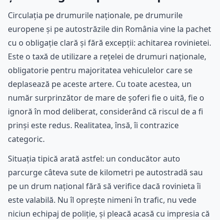
Circulația pe drumurile naționale, pe drumurile
europene și pe autostrăzile din România vine la pachet
cu o obligație clară și fără excepții: achitarea rovinietei.
Este o taxă de utilizare a rețelei de drumuri naționale,
obligatorie pentru majoritatea vehiculelor care se
deplasează pe aceste artere. Cu toate acestea, un
număr surprinzător de mare de șoferi fie o uită, fie o
ignoră în mod deliberat, considerând că riscul de a fi
prinși este redus. Realitatea, însă, îi contrazice
categoric.
Situația tipică arată astfel: un conducător auto
parcurge câteva sute de kilometri pe autostradă sau
pe un drum național fără să verifice dacă rovinieta îi
este valabilă. Nu îl oprește nimeni în trafic, nu vede
niciun echipaj de poliție, și pleacă acasă cu impresia că