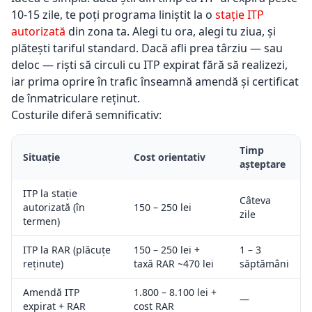
10-15 zile, te poți programa liniștit la o
stație ITP
autorizată
din zona ta. Alegi tu ora, alegi tu ziua, și
plătești tariful standard. Dacă afli prea târziu — sau
deloc — riști să circuli cu ITP expirat fără să realizezi,
iar prima oprire în trafic înseamnă amendă și certificat
de înmatriculare reținut.
Costurile diferă semnificativ:
Timp
Situație
Cost orientativ
așteptare
ITP la stație
Câteva
autorizată (în
150 – 250 lei
zile
termen)
ITP la RAR (plăcuțe
150 – 250 lei +
1 – 3
reținute)
taxă RAR ~470 lei
săptămâni
Amendă ITP
1.800 – 8.100 lei +
—
expirat + RAR
cost RAR