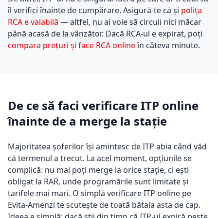
îl verifici înainte de cumpărare. Asigură-te că și
polița
RCA e valabilă
— altfel, nu ai voie să circuli nici măcar
până acasă de la vânzător. Dacă RCA-ul e expirat, poți
compara prețuri și face RCA online
în câteva minute.
De ce să faci verificare ITP online
înainte de a merge la stație
Majoritatea șoferilor își amintesc de ITP abia când văd
că termenul a trecut. La acel moment, opțiunile se
complică: nu mai poți merge la orice stație, ci ești
obligat la RAR, unde programările sunt limitate și
tarifele mai mari. O simplă verificare ITP online pe
Evita-Amenzi te scutește de toată bătaia asta de cap.
Ideea e simplă: dacă știi din timp că ITP-ul expiră peste