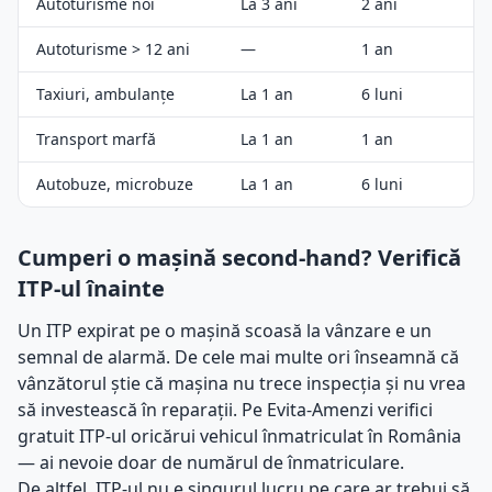
Autoturisme noi
La 3 ani
2 ani
Autoturisme > 12 ani
—
1 an
Taxiuri, ambulanțe
La 1 an
6 luni
Transport marfă
La 1 an
1 an
Autobuze, microbuze
La 1 an
6 luni
Cumperi o mașină second-hand? Verifică
ITP-ul înainte
Un ITP expirat pe o mașină scoasă la vânzare e un
semnal de alarmă. De cele mai multe ori înseamnă că
vânzătorul știe că mașina nu trece inspecția și nu vrea
să investească în reparații. Pe Evita-Amenzi verifici
gratuit ITP-ul oricărui vehicul înmatriculat în România
— ai nevoie doar de numărul de înmatriculare.
De altfel, ITP-ul nu e singurul lucru pe care ar trebui să