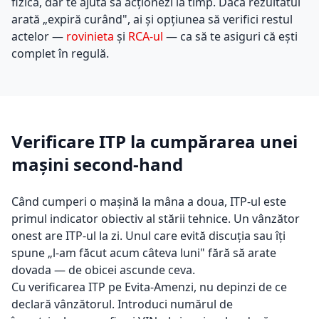
fizică, dar te ajută să acționezi la timp. Dacă rezultatul
arată „expiră curând", ai și opțiunea să verifici restul
actelor —
rovinieta
și
RCA-ul
— ca să te asiguri că ești
complet în regulă.
Verificare ITP la cumpărarea unei
mașini second-hand
Când cumperi o mașină la mâna a doua, ITP-ul este
primul indicator obiectiv al stării tehnice. Un vânzător
onest are ITP-ul la zi. Unul care evită discuția sau îți
spune „l-am făcut acum câteva luni" fără să arate
dovada — de obicei ascunde ceva.
Cu verificarea ITP pe Evita-Amenzi, nu depinzi de ce
declară vânzătorul. Introduci numărul de