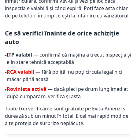
înmatriculare, confirmi VIN-ul și vezi pe loc dacă
inspecția e valabilă și când expiră. Poți face asta chiar
de pe telefon, în timp ce ești la întâlnire cu vânzătorul.
Ce să verifici înainte de orice achiziție
auto
ITP valabil
— confirmă că mașina a trecut inspecția și
•
e în stare tehnică acceptabilă
RCA valabil
— fără poliță, nu poți circula legal nici
•
măcar până acasă
Rovinieta activă
— dacă pleci pe drum lung imediat
•
după cumpărare, verifică și asta
Toate trei verificările sunt gratuite pe Evita-Amenzi și
durează sub un minut în total. E cel mai rapid mod de
a te proteja de surprize neplăcute.