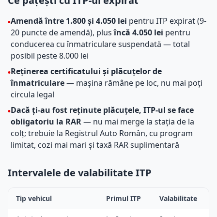
Ce pățești cu ITP-ul expirat
Amendă între 1.800 și 4.050 lei
pentru ITP expirat (9-
•
20 puncte de amendă), plus
încă 4.050 lei
pentru
conducerea cu înmatriculare suspendată — total
posibil peste 8.000 lei
Reținerea certificatului și plăcuțelor de
•
înmatriculare
— mașina rămâne pe loc, nu mai poți
circula legal
Dacă ți-au fost reținute plăcuțele, ITP-ul se face
•
obligatoriu la RAR
— nu mai merge la stația de la
colț; trebuie la Registrul Auto Român, cu program
limitat, cozi mai mari și taxă RAR suplimentară
Intervalele de valabilitate ITP
Tip vehicul
Primul ITP
Valabilitate