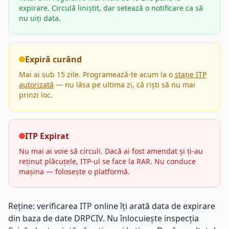
expirare. Circulă liniștit, dar setează o notificare ca să
nu uiți data.
Expiră curând
Mai ai sub 15 zile. Programează-te acum la o
stație ITP
autorizată
— nu lăsa pe ultima zi, că riști să nu mai
prinzi loc.
ITP Expirat
Nu mai ai voie să circuli. Dacă ai fost amendat și ți-au
reținut plăcuțele, ITP-ul se face la RAR. Nu conduce
mașina — folosește o platformă.
Reține: verificarea ITP online îți arată data de expirare
din baza de date DRPCIV. Nu înlocuiește inspecția