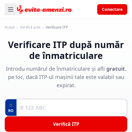
Conectare
Acasă
›
Verifică acte
›
Verificare ITP
Verificare ITP după număr
de înmatriculare
Introdu numărul de înmatriculare și afli
gratuit
,
pe loc, dacă ITP-ul mașinii tale este valabil sau
expirat.
RO
Verifică ITP