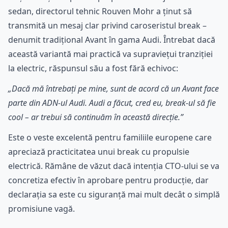
sedan, directorul tehnic Rouven Mohr a ținut să
transmită un mesaj clar privind caroseristul break –
denumit tradițional Avant în gama Audi. Întrebat dacă
această variantă mai practică va supraviețui tranziției
la electric, răspunsul său a fost fără echivoc:
„Dacă mă întrebați pe mine, sunt de acord că un Avant face
parte din ADN-ul Audi. Audi a făcut, cred eu, break-ul să fie
cool – ar trebui să continuăm în această direcție.”
Este o veste excelentă pentru familiile europene care
apreciază practicitatea unui break cu propulsie
electrică. Rămâne de văzut dacă intenția CTO-ului se va
concretiza efectiv în aprobare pentru producție, dar
declarația sa este cu siguranță mai mult decât o simplă
promisiune vagă.