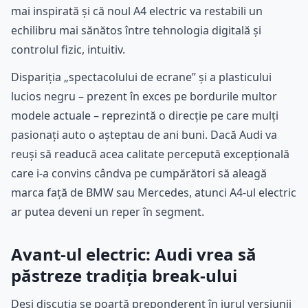
mai inspirată și că noul A4 electric va restabili un
echilibru mai sănătos între tehnologia digitală și
controlul fizic, intuitiv.
Dispariția „spectacolului de ecrane” și a plasticului
lucios negru – prezent în exces pe bordurile multor
modele actuale – reprezintă o direcție pe care mulți
pasionați auto o așteptau de ani buni. Dacă Audi va
reuși să readucă acea calitate percepută excepțională
care i-a convins cândva pe cumpărători să aleagă
marca față de BMW sau Mercedes, atunci A4-ul electric
ar putea deveni un reper în segment.
Avant-ul electric: Audi vrea să
păstreze tradiția break-ului
Deși discuția se poartă preponderent în jurul versiunii