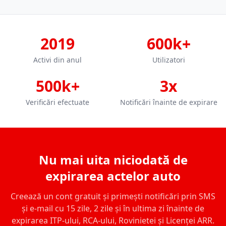
2019
600k+
Activi din anul
Utilizatori
500k+
3x
Verificări efectuate
Notificări înainte de expirare
Nu mai uita niciodată de
expirarea actelor auto
Creează un cont gratuit și primești notificări prin SMS
și e-mail cu 15 zile, 2 zile și în ultima zi înainte de
expirarea ITP-ului, RCA-ului, Rovinietei și Licenței ARR.