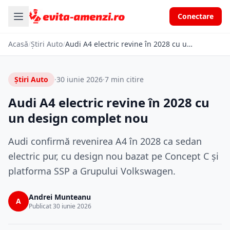
Conectare
Acasă
/
Știri Auto
/
Audi A4 electric revine în 2028 cu un design complet nou
Știri Auto
·
30 iunie 2026
·
7 min citire
Audi A4 electric revine în 2028 cu
un design complet nou
Audi confirmă revenirea A4 în 2028 ca sedan
electric pur, cu design nou bazat pe Concept C și
platforma SSP a Grupului Volkswagen.
Andrei Munteanu
A
Publicat 30 iunie 2026