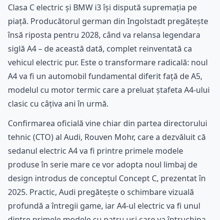
Clasa C electric și BMW i3 își dispută supremația pe
piață. Producătorul german din Ingolstadt pregătește
însă riposta pentru 2028, când va relansa legendara
siglă A4 – de această dată, complet reinventată ca
vehicul electric pur. Este o transformare radicală: noul
A4 va fi un automobil fundamental diferit față de A5,
modelul cu motor termic care a preluat ștafeta A4-ului
clasic cu câțiva ani în urmă.
Confirmarea oficială vine chiar din partea directorului
tehnic (CTO) al Audi, Rouven Mohr, care a dezvăluit că
sedanul electric A4 va fi printre primele modele
produse în serie mare ce vor adopta noul limbaj de
design introdus de conceptul Concept C, prezentat în
2025. Practic, Audi pregătește o schimbare vizuală
profundă a întregii game, iar A4-ul electric va fi unul
dintre primele modele cu patru uși care va întruchipa