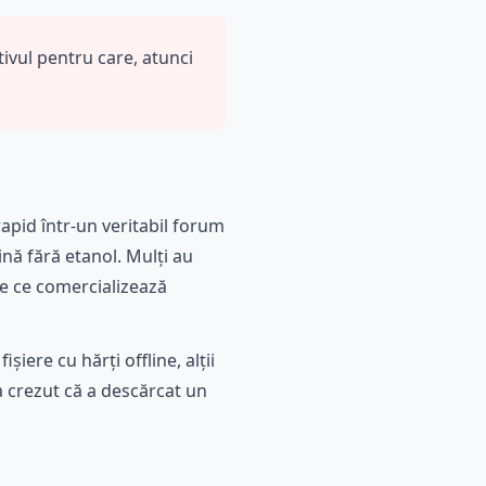
ivul pentru care, atunci
apid într-un veritabil forum
ină fără etanol. Mulți au
le ce comercializează
șiere cu hărți offline, alții
a crezut că a descărcat un