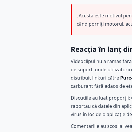
„Acesta este motivul pen
când porniți motorul, ac
Reacția în lanț d
Videoclipul nu a rămas fără
de suport, unde utilizatorii
distribuit linkuri către
Pure
carburant fără adaos de et
Discuțiile au luat proporții:
raportau că datele din apli
virus în loc de o aplicație d
Comentariile au scos la ivea