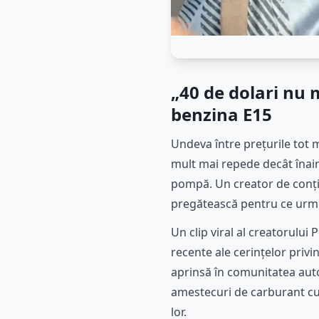
„40 de dolari nu m
benzina E15
Undeva între prețurile tot 
mult mai repede decât înain
pompă. Un creator de conținu
pregătească pentru ce urm
Un clip viral al creatorulu
recente ale cerințelor privi
aprinsă în comunitatea auto
amestecuri de carburant cu e
lor.