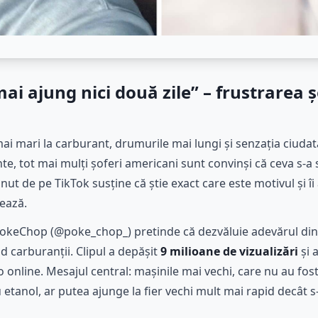
ai ajung nici două zile” – frustrarea ș
mai mari la carburant, drumurile mai lungi și senzația ciudat
te, tot mai mulți șoferi americani sunt convinși că ceva s-
t de pe TikTok susține că știe exact care este motivul și îi 
ează.
i PokeChop (@poke_chop_) pretinde că dezvăluie adevărul din
nd carburanții. Clipul a depășit
9 milioane de vizualizări
și 
 online. Mesajul central: mașinile mai vechi, care nu au fos
tanol, ar putea ajunge la fier vechi mult mai rapid decât s-a