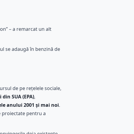
on” – a remarcat un alt
olul se adaugă în benzină de
rsul de pe rețelele sociale,
i din SUA (EPA)
,
le anului 2001 și mai noi
.
e proiectate pentru a
onvingerile deja existente