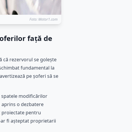
Foto: Motor1.com
oferilor față de
ă că rezervorul se golește
a schimbat fundamental la
avertizează pe șoferi să se
 spatele modificărilor
a aprins o dezbatere
t proiectate pentru
r fi așteptat proprietarii