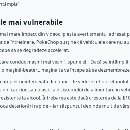
întâmplă”.
ele mai vulnerabile
 mai mare impact din videoclip este avertismentul adresat p
at de întreținere. PokeChop susține că vehiculele care nu au
cepe să se degradeze accelerat.
i care conduc mașini mai vechi”, spune el. „Dacă se întâmplă
pt o mașină-beater… mașina ta va începe să se dezmembreze
 complet neîntemeiată din punct de vedere tehnic: etanolul 
 din cauciuc sau plastic ale sistemului de alimentare în vehi
rezistente la alcool. Întrebarea este dacă creșterea de la E10
oca deteriorări rapide – iar răspunsul depinde mult de vârst