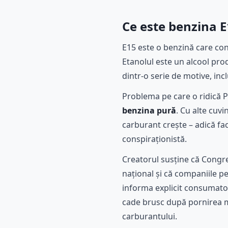
Ce este benzina E
E15 este o benzină care co
Etanolul este un alcool pro
dintr-o serie de motive, in
Problema pe care o ridică P
benzina pură
. Cu alte cuv
carburant crește – adică fac
conspiraționistă.
Creatorul susține că Congres
național și că companiile pet
informa explicit consumatori
cade brusc după pornirea m
carburantului.