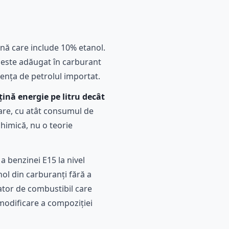
nă care include 10% etanol.
 este adăugat în carburant
ența de petrolul importat.
ină energie pe litru decât
mare, cu atât consumul de
chimică, nu o teorie
a benzinei E15 la nivel
anol din carburanți fără a
cator de combustibil care
modificare a compoziției