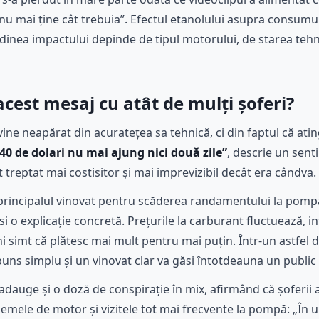
„nu mai ține cât trebuia”. Efectul etanolului asupra consumu
inea impactului depinde de tipul motorului, de starea tehni
cest mesaj cu atât de mulți șoferi?
 vine neapărat din acuratețea sa tehnică, ci din faptul că ati
40 de dolari nu mai ajung nici două zile”
, descrie un sent
treptat mai costisitor și mai imprevizibil decât era cândva.
 principalul vinovat pentru scăderea randamentului la pompă
si o explicație concretă. Prețurile la carburant fluctuează, i
 simt că plătesc mai mult pentru mai puțin. Într-un astfel 
uns simplu și un vinovat clar va găsi întotdeauna un public 
dauge și o doză de conspirație în mix, afirmând că șoferii 
mele de motor și vizitele tot mai frecvente la pompă: „În ul