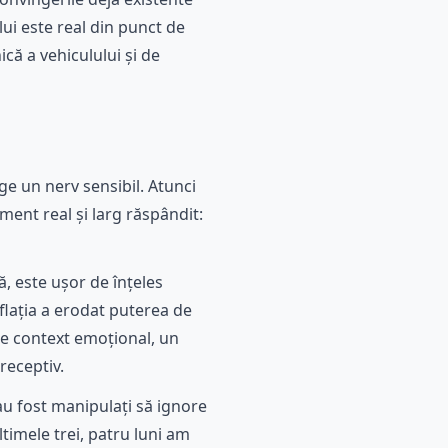
lui este real din punct de
că a vehiculului și de
nge un nerv sensibil. Atunci
iment real și larg răspândit:
, este ușor de înțeles
nflația a erodat puterea de
de context emoțional, un
receptiv.
au fost manipulați să ignore
timele trei, patru luni am