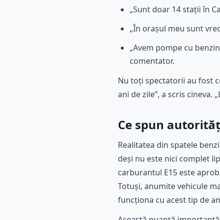
„Sunt doar 14 stații în Cal
„În orașul meu sunt vreo 
„Avem pompe cu benzină p
comentator.
Nu toți spectatorii au fost 
ani de zile”, a scris cineva
Ce spun autorităț
Realitatea din spatele benz
deși nu este nici complet li
carburantul E15 este apro
Totuși, anumite vehicule mai
funcționa cu acest tip de a
Această nuanță importantă s