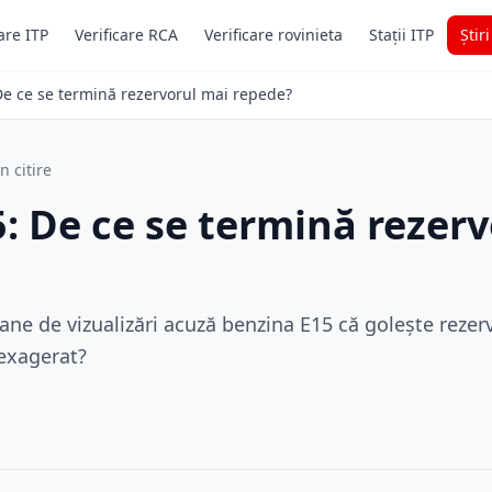
are ITP
Verificare RCA
Verificare rovinieta
Stații ITP
Știr
De ce se termină rezervorul mai repede?
n citire
: De ce se termină rezer
oane de vizualizări acuză benzina E15 că golește reze
 exagerat?