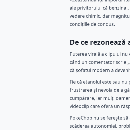
ale privitorului că benzina 
vedere chimic, dar magnitud
condițiile de condus.
De ce rezonează a
Puterea virală a clipului nu
când un comentator scrie
„
că șofatul modern a devenit 
Fie că etanolul este sau nu
frustrarea și nevoia de a gă
cumpărare, iar mulți oameni
videoclip care oferă un răsp
PokeChop nu se ferește să a
scăderea autonomiei, proble