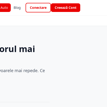
i Auto
Blog
Conectare
Creează Cont
vorul mai
rvoarele mai repede. Ce