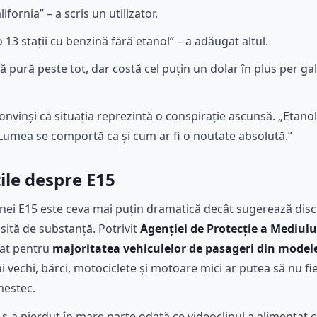
ifornia” – a scris un utilizator.
13 stații cu benzină fără etanol” – a adăugat altul.
ură peste tot, dar costă cel puțin un dolar în plus per gal
convinși că situația reprezintă o conspirație ascunsă. „Etan
. „Lumea se comportă ca și cum ar fi o noutate absolută.”
ile despre E15
inei E15 este ceva mai puțin dramatică decât sugerează discu
psită de substanță. Potrivit
Agenției de Protecție a Mediulu
bat pentru
majoritatea vehiculelor de pasageri din modele
 vechi, bărci, motociclete și motoare mici ar putea să nu fi
mestec.
-a pierdut în mare parte odată ce videoclipul a alimentat c