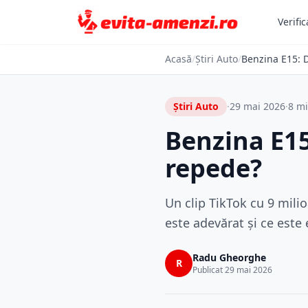
Verific
Acasă
/
Știri Auto
/
Benzina E15: 
Știri Auto
·
29 mai 2026
·
8 mi
Benzina E15
repede?
Un clip TikTok cu 9 mili
este adevărat și ce este
Radu Gheorghe
R
Publicat 29 mai 2026