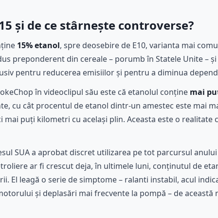
15 și de ce stârnește controverse?
nține
15% etanol
, spre deosebire de E10, varianta mai comu
dus preponderent din cereale – porumb în Statele Unite – și
clusiv pentru reducerea emisiilor și pentru a diminua depend
okeChop în videoclipul său este că etanolul conține
mai puț
inte, cu cât procentul de etanol dintr-un amestec este mai 
i mai puți kilometri cu același plin. Aceasta este o realitate 
ul SUA a aprobat discret utilizarea pe tot parcursul anului 
roliere ar fi crescut deja, în ultimele luni, conținutul de et
i. El leagă o serie de simptome – ralanti instabil, acul indi
otorului și deplasări mai frecvente la pompă – de această 