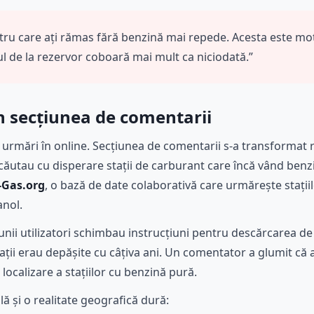
tru care ați rămas fără benzină mai repede. Acesta este mot
ul de la rezervor coboară mai mult ca niciodată.”
in secțiunea de comentarii
 urmări în online. Secțiunea de comentarii s-a transformat r
 căutau cu disperare stații de carburant care încă vând benz
-Gas.org
, o bază de date colaborativă care urmărește stații
anol.
 unii utilizatori schimbau instrucțiuni pentru descărcarea de fi
cații erau depășite cu câțiva ani. Un comentator a glumit că 
e localizare a stațiilor cu benzină pură.
lă și o realitate geografică dură: