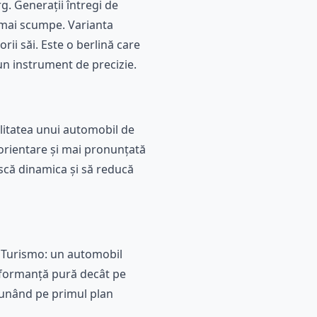
g. Generații întregi de
 mai scumpe. Varianta
rii săi. Este o berlină care
un instrument de precizie.
ilitatea unui automobil de
 orientare și mai pronunțată
scă dinamica și să reducă
n Turismo: un automobil
erformanță pură decât pe
 punând pe primul plan