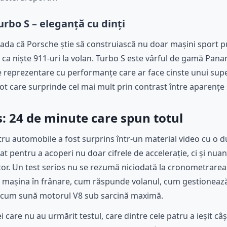
bo S – eleganță cu dinți
a că Porsche știe să construiască nu doar mașini sport pur
 ca niște 911-uri la volan. Turbo S este vârful de gamă Pan
e reprezentare cu performanțe care ar face cinste unui super
lot care surprinde cel mai mult prin contrast între aparenț
s: 24 de minute care spun totul
tru automobile a fost surprins într-un material video cu o 
liat pentru a acoperi nu doar cifrele de accelerație, ci și n
tor. Un test serios nu se rezumă niciodată la cronometrarea 
așina în frânare, cum răspunde volanul, cum gestionează to
nd, cum sună motorul V8 sub sarcină maximă.
care nu au urmărit testul, care dintre cele patru a ieșit câ