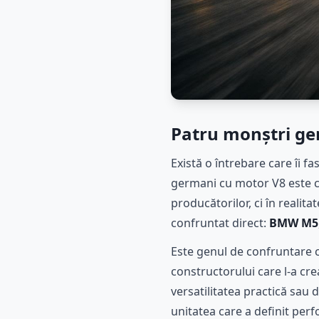
Patru monștri ge
Există o întrebare care îi f
germani cu motor V8 este cu 
producătorilor, ci în realita
confruntat direct:
BMW M5
Este genul de confruntare c
constructorului care l-a cre
versatilitatea practică sau 
unitatea care a definit pe