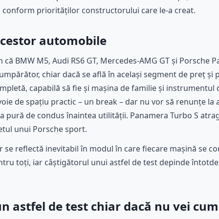
conform priorităților constructorului care le-a creat.
 acestor automobile
em că BMW M5, Audi RS6 GT, Mercedes-AMG GT și Porsche P
cumpărător, chiar dacă se află în același segment de preț ș
ompletă, capabilă să fie și mașina de familie și instrumentul 
oie de spațiu practic – un break – dar nu vor să renunțe la
a pură de condus înaintea utilității. Panamera Turbo S atrage
etul unui Porsche sport.
 se reflectă inevitabil în modul în care fiecare mașină se co
ntru toți, iar câștigătorul unui astfel de test depinde întotde
n astfel de test chiar dacă nu vei cu