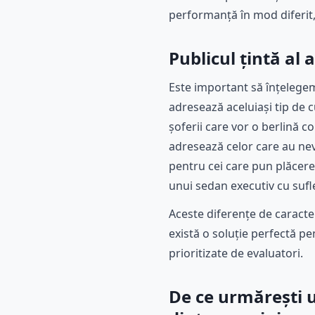
performanță în mod diferit, 
Publicul țintă al
Este important să înțeleg
adresează aceluiași tip de 
șoferii care vor o berlină c
adresează celor care au nev
pentru cei care pun plăcere
unui sedan executiv cu sufl
Aceste diferențe de caracter
există o soluție perfectă pe
prioritizate de evaluatori.
De ce urmărești u