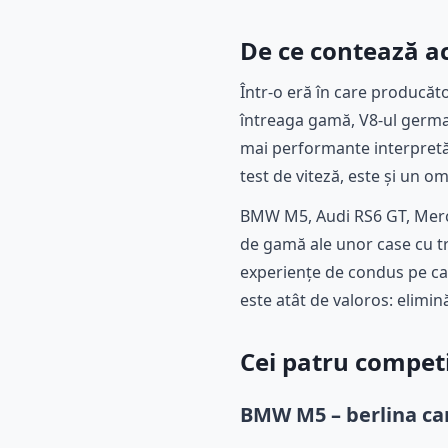
De ce contează ac
Într-o eră în care producăto
întreaga gamă, V8-ul german
mai performante interpretăr
test de viteză, este și un 
BMW M5, Audi RS6 GT, Merc
de gamă ale unor case cu tr
experiențe de condus pe car
este atât de valoros: elimi
Cei patru competito
BMW M5 – berlina car