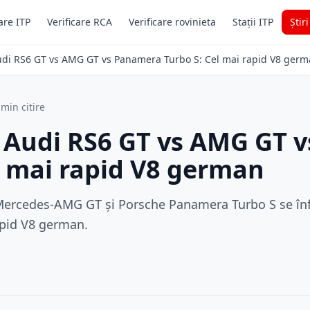
are ITP
Verificare RCA
Verificare rovinieta
Stații ITP
Știr
i RS6 GT vs AMG GT vs Panamera Turbo S: Cel mai rapid V8 ger
 min citire
Audi RS6 GT vs AMG GT 
l mai rapid V8 german
rcedes-AMG GT și Porsche Panamera Turbo S se înfr
rapid V8 german.