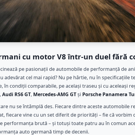
rmani cu motor V8 într-un duel fără 
ascinează pe pasionații de automobile de performanță de ani 
adevărat cel mai rapid? Nu pe hârtie, nu în specificațiile te
te, în condiții comparabile, pe același traseu și cu aceleași 
,
Audi RS6 GT
,
Mercedes-AMG GT
și
Porsche Panamera Tu
are nu se întâmplă des. Fiecare dintre aceste automobile re
at, fiecare vine cu un set diferit de priorități – fie că vorbi
de performanța brută – și totuși toate patru au în comun ace
rformanța auto germană timp de decenii.