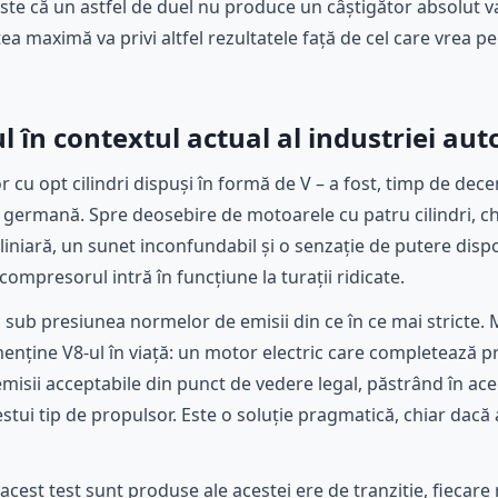
este că un astfel de duel nu produce un câștigător absolut val
ea maximă va privi altfel rezultatele față de cel care vrea 
 în contextul actual al industriei aut
cu opt cilindri dispuși în formă de V – a fost, timp de dece
germană. Spre deosebire de motoarele cu patru cilindri, chia
liniară, un sunet inconfundabil și o senzație de putere dis
mpresorul intră în funcțiune la turații ridicate.
 sub presiunea normelor de emisii din ce în ce mai stricte. 
 menține V8-ul în viață: un motor electric care completează 
misii acceptabile din punct de vedere legal, păstrând în acel
stui tip de propulsor. Este o soluție pragmatică, chiar dacă
acest test sunt produse ale acestei ere de tranziție, fiecare