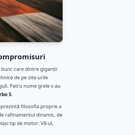
compromisuri
buni: care dintre giganții
hnice de pe site-urile
reguli. Patru nume grele s-au
rbo S
.
prezintă filosofia proprie a
m de rafinamentul dinamic, de
lași tip de motor: V8-ul,