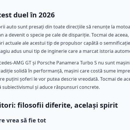
est duel în 2026
rii auto sunt presați din toate direcțiile să renunțe la motoar
 a devenit o specie pe cale de dispariție. Tocmai de aceea, 
i actuale ale acestui tip de propulsor capătă o semnificați
omagiu adus unui tip de inginerie care a marcat istoria auto
edes-AMG GT și Porsche Panamera Turbo S nu sunt mașini o
adiție solidă în performanță, mașini care costă sume impre
e puțini șoferi le vor putea descrie vreodată. Tocmai de acee
nă subiectivismul și aduce răspunsuri concrete.
ri: filosofii diferite, același spirit
e vrea să fie tot