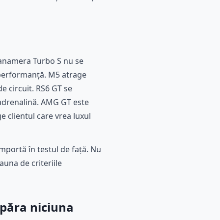
anamera Turbo S nu se
i performanță. M5 atrage
de circuit. RS6 GT se
 adrenalină. AMG GT este
 clientul care vrea luxul
mportă în testul de față. Nu
auna de criteriile
mpăra niciuna