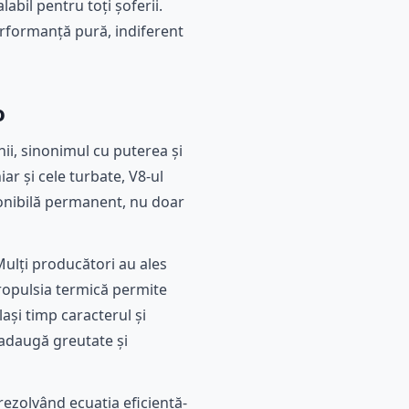
abil pentru toți șoferii.
performanță pură, indiferent
o
nii, sinonimul cu puterea și
r și cele turbate, V8-ul
ponibilă permanent, nu doar
Mulți producători au ales
propulsia termică permite
ași timp caracterul și
 adaugă greutate și
 rezolvând ecuația eficiență-