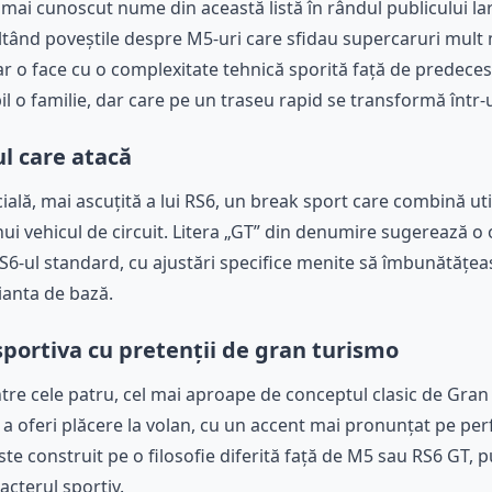
mai cunoscut nume din această listă în rândul publicului lar
ltând poveștile despre M5-uri care sfidau supercaruri mult
ar o face cu o complexitate tehnică sporită față de predeceso
l o familie, dar care pe un traseu rapid se transformă într-
ul care atacă
ială, mai ascuțită a lui RS6, un break sport care combină ut
ui vehicul de circuit. Litera „GT” din denumire sugerează o
6-ul standard, cu ajustări specifice menite să îmbunătățea
ianta de bază.
ortiva cu pretenții de gran turismo
re cele patru, cel mai aproape de conceptul clasic de Gra
 a oferi plăcere la volan, cu un accent mai pronunțat pe p
ste construit pe o filosofie diferită față de M5 sau RS6 GT,
acterul sportiv.