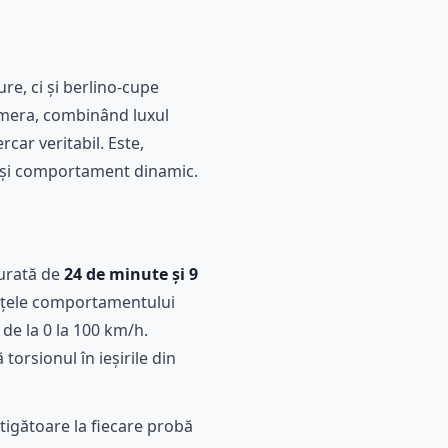
e, ci și berlino-cupe
amera, combinând luxul
car veritabil. Este,
e și comportament dinamic.
durată de
24 de minute și 9
uanțele comportamentului
de la 0 la 100 km/h.
rsionul în ieșirile din
știgătoare la fiecare probă