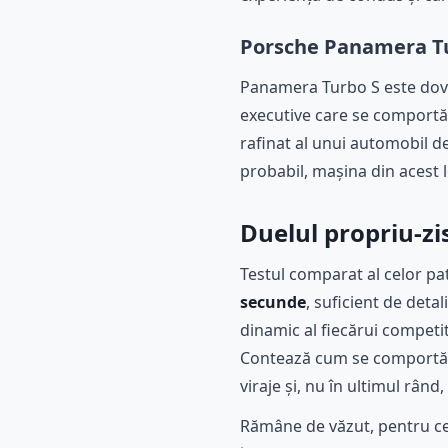
Porsche Panamera Tur
Panamera Turbo S este dovad
executive care se comportă
rafinat al unui automobil d
probabil, mașina din acest 
Duelul propriu-zi
Testul comparat al celor pa
secunde
, suficient de deta
dinamic al fiecărui competi
Contează cum se comportă m
viraje și, nu în ultimul râ
Rămâne de văzut, pentru cei 