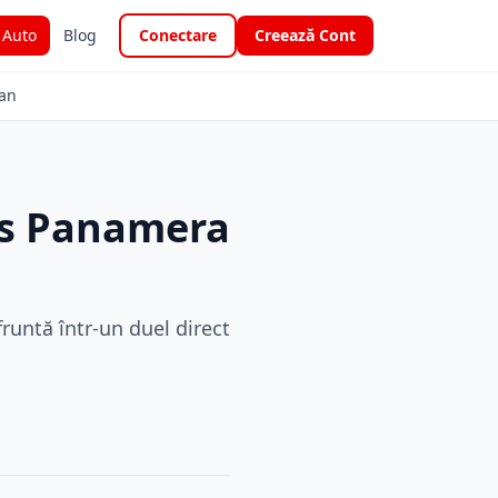
i Auto
Blog
Conectare
Creează Cont
man
vs Panamera
untă într-un duel direct