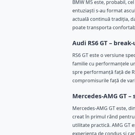
BMW M5 este, probabil, cel 
entuziaști s-au format ascu
actuală continuă tradiția, d
poate transporta confortabi
Audi RS6 GT – break-
RS6 GT este o versiune spec
familie cu performanțele un
spre performanță față de RS
compromisurile față de var
Mercedes-AMG GT – sp
Mercedes-AMG GT este, dint
creat în primul rând pentru
utilitate practică. AMG GT e
experiența de condus și car