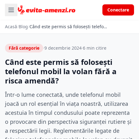
Conectare
Acasă
/
Blog
/
Când este permis să folosești telefonul mobil la volan fără a risca amendă?
Fără categorie
·
9 decembrie 2024
·
6 min citire
Când este permis să folosești
telefonul mobil la volan fără a
risca amendă?
Într-o lume conectată, unde telefonul mobil
joacă un rol esențial în viața noastră, utilizarea
acestuia în timpul condusului poate reprezenta
o provocare din perspectiva siguranței rutiere și
a respectării legii. Reglementările legate de