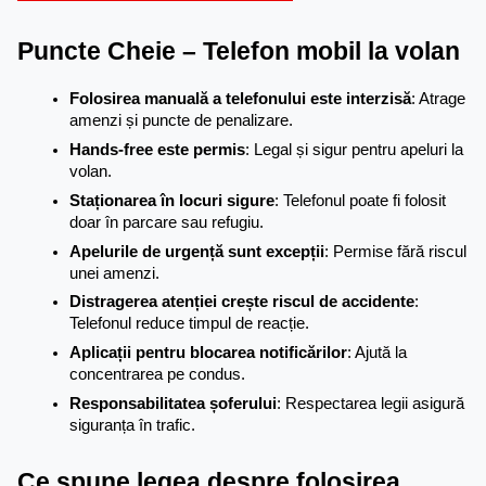
Puncte Cheie – Telefon mobil la volan
Folosirea manuală a telefonului este interzisă
: Atrage 
amenzi și puncte de penalizare.
Hands-free este permis
: Legal și sigur pentru apeluri la 
volan.
Staționarea în locuri sigure
: Telefonul poate fi folosit 
doar în parcare sau refugiu.
Apelurile de urgență sunt excepții
: Permise fără riscul 
unei amenzi.
Distragerea atenției crește riscul de accidente
: 
Telefonul reduce timpul de reacție.
Aplicații pentru blocarea notificărilor
: Ajută la 
concentrarea pe condus.
Responsabilitatea șoferului
: Respectarea legii asigură 
siguranța în trafic.
Ce spune legea despre folosirea 