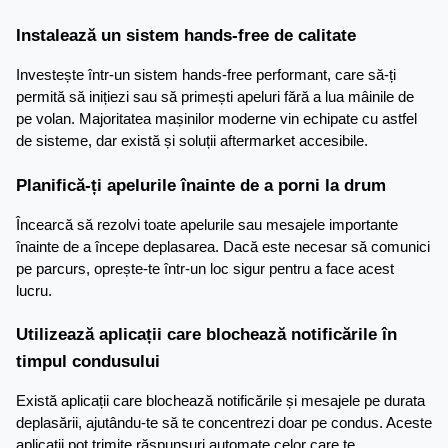
Instalează un sistem hands-free de calitate
Investește într-un sistem hands-free performant, care să-ți 
permită să inițiezi sau să primești apeluri fără a lua mâinile de 
pe volan. Majoritatea mașinilor moderne vin echipate cu astfel 
de sisteme, dar există și soluții aftermarket accesibile.
Planifică-ți apelurile înainte de a porni la drum
Încearcă să rezolvi toate apelurile sau mesajele importante 
înainte de a începe deplasarea. Dacă este necesar să comunici 
pe parcurs, oprește-te într-un loc sigur pentru a face acest 
lucru.
Utilizează aplicații care blochează notificările în 
timpul condusului
Există aplicații care blochează notificările și mesajele pe durata 
deplasării, ajutându-te să te concentrezi doar pe condus. Aceste 
aplicații pot trimite răspunsuri automate celor care te 