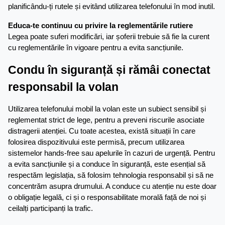
planificându-ți rutele și evitând utilizarea telefonului în mod inutil.
Educa-te continuu cu privire la reglementările rutiere
Legea poate suferi modificări, iar șoferii trebuie să fie la curent 
cu reglementările în vigoare pentru a evita sancțiunile.
Condu în siguranță și rămâi conectat 
responsabil la volan
Utilizarea telefonului mobil la volan este un subiect sensibil și 
reglementat strict de lege, pentru a preveni riscurile asociate 
distragerii atenției. Cu toate acestea, există situații în care 
folosirea dispozitivului este permisă, precum utilizarea 
sistemelor hands-free sau apelurile în cazuri de urgență. Pentru 
a evita sancțiunile și a conduce în siguranță, este esențial să 
respectăm legislația, să folosim tehnologia responsabil și să ne 
concentrăm asupra drumului. A conduce cu atenție nu este doar 
o obligație legală, ci și o responsabilitate morală față de noi și 
ceilalți participanți la trafic.