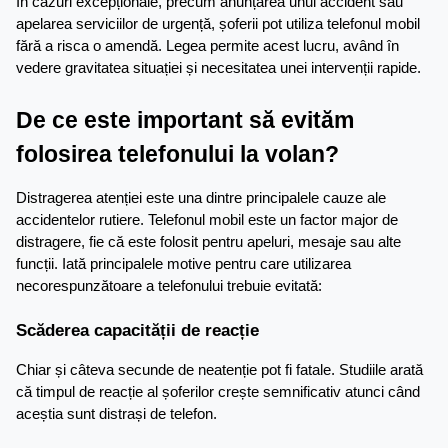
În cazuri excepționale, precum anunțarea unui accident sau 
apelarea serviciilor de urgență, șoferii pot utiliza telefonul mobil 
fără a risca o amendă. Legea permite acest lucru, având în 
vedere gravitatea situației și necesitatea unei intervenții rapide.
De ce este important să evităm 
folosirea telefonului la volan?
Distragerea atenției este una dintre principalele cauze ale 
accidentelor rutiere. Telefonul mobil este un factor major de 
distragere, fie că este folosit pentru apeluri, mesaje sau alte 
funcții. Iată principalele motive pentru care utilizarea 
necorespunzătoare a telefonului trebuie evitată:
Scăderea capacității de reacție
Chiar și câteva secunde de neatenție pot fi fatale. Studiile arată 
că timpul de reacție al șoferilor crește semnificativ atunci când 
aceștia sunt distrași de telefon.