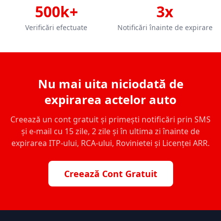
500k+
3x
Verificări efectuate
Notificări înainte de expirare
Nu mai uita niciodată de
expirarea actelor auto
Creează un cont gratuit și primești notificări prin SMS
și e-mail cu 15 zile, 2 zile și în ultima zi înainte de
expirarea ITP-ului, RCA-ului, Rovinietei și Licenței ARR.
Creează Cont Gratuit