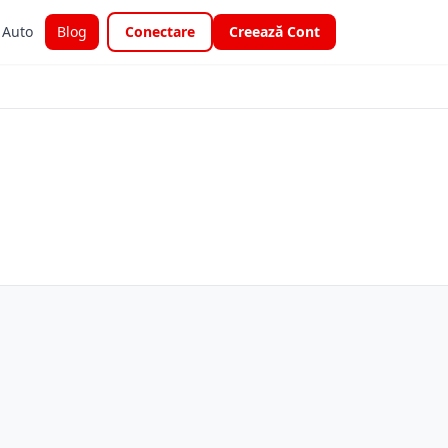
i Auto
Blog
Conectare
Creează Cont