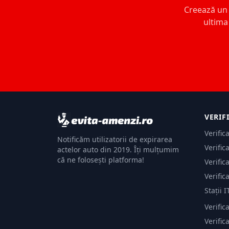
Creează un c
ultima 
VERIF
Verific
Notificăm utilizatorii de expirarea
Verific
actelor auto din 2019. Îți mulțumim
că ne folosești platforma!
Verific
Verific
Stații I
Verific
Verifi