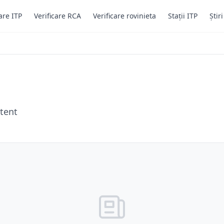
are ITP
Verificare RCA
Verificare rovinieta
Stații ITP
Știr
tent