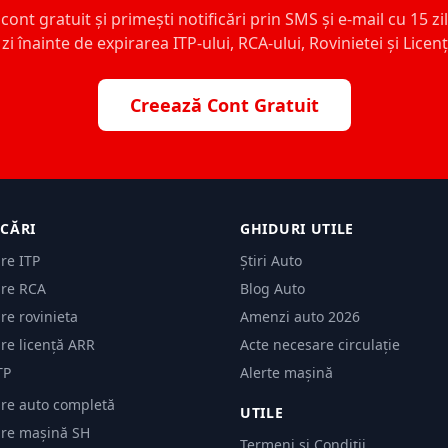
ont gratuit și primești notificări prin SMS și e-mail cu 15 zile,
zi înainte de expirarea ITP-ului, RCA-ului, Rovinietei și Licen
Creează Cont Gratuit
ICĂRI
GHIDURI UTILE
are ITP
Știri Auto
are RCA
Blog Auto
are rovinieta
Amenzi auto 2026
are licență ARR
Acte necesare circulație
TP
Alerte mașină
are auto completă
UTILE
care mașină SH
Termeni și Condiții