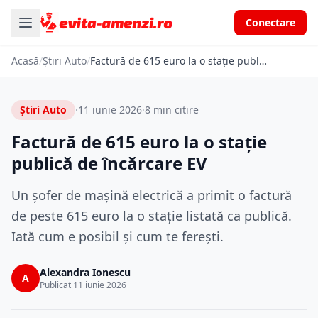
Conectare
Acasă
/
Știri Auto
/
Factură de 615 euro la o stație publică de încărcare EV
Știri Auto
·
11 iunie 2026
·
8 min citire
Factură de 615 euro la o stație
publică de încărcare EV
Un șofer de mașină electrică a primit o factură
de peste 615 euro la o stație listată ca publică.
Iată cum e posibil și cum te ferești.
Alexandra Ionescu
A
Publicat 11 iunie 2026