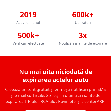
2019
600k+
Activi din anul
Utilizatori
500k+
3x
Verificări efectuate
Notificări înainte de expirare
Nu mai uita niciodată de
expirarea actelor auto
Creează un cont gratuit și primești notificări prin SMS
și e-mail cu 15 zile, 2 zile și în ultima zi înainte de
expirarea ITP-ului, RCA-ului, Rovinietei și Licenței ARR.