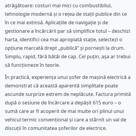
atrăgătoare: costuri mai mici cu combustibilul,
tehnologie modernă și o rețea de stații publice din ce
în ce mai extinsă. Aplicațiile de navigație și de
gestionare a încărcării par să simplifice totul – deschizi
harta, identifici cea mai apropiată stație, selectezi o
opțiune marcată drept „publică” și pornești la drum.
Simplu, rapid, fără bătăi de cap. Cel puțin, așa ar trebui
să funcționeze în teorie.
În practică, experiența unui șofer de mașină electrică a
demonstrat că această aparentă simplitate poate
ascunde surprize extrem de neplăcute. Factura primită
după o sesiune de încărcare a depășit 615 euro – o
sumă care ar fi acoperit de mai multe ori plinul unui
vehicul termic convențional și care a stârnit un val de
discuții în comunitatea șoferilor de electrice.