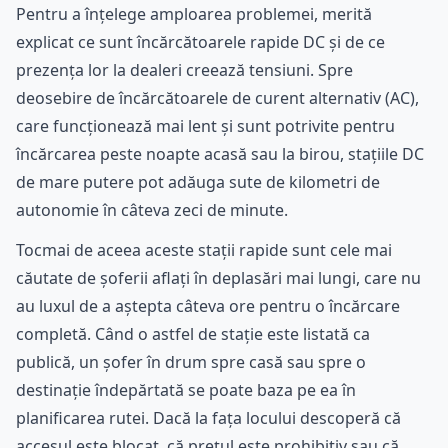
Pentru a înțelege amploarea problemei, merită
explicat ce sunt încărcătoarele rapide DC și de ce
prezența lor la dealeri creează tensiuni. Spre
deosebire de încărcătoarele de curent alternativ (AC),
care funcționează mai lent și sunt potrivite pentru
încărcarea peste noapte acasă sau la birou, stațiile DC
de mare putere pot adăuga sute de kilometri de
autonomie în câteva zeci de minute.
Tocmai de aceea aceste stații rapide sunt cele mai
căutate de șoferii aflați în deplasări mai lungi, care nu
au luxul de a aștepta câteva ore pentru o încărcare
completă. Când o astfel de stație este listată ca
publică, un șofer în drum spre casă sau spre o
destinație îndepărtată se poate baza pe ea în
planificarea rutei. Dacă la fața locului descoperă că
accesul este blocat, că prețul este prohibitiv sau că