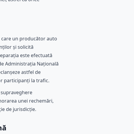
in care un producător auto
ilor și solicită
reparația este efectuată
 de Administrația Națională
eclanșeze astfel de
participanți la trafic.
e supraveghere
norarea unei rechemări,
ie de jurisdicție.
nă