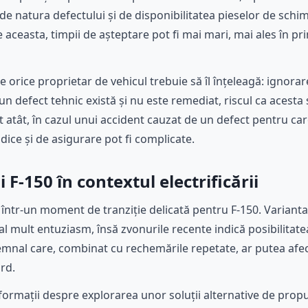
e natura defectului și de disponibilitatea pieselor de schi
aceasta, timpii de așteptare pot fi mai mari, mai ales în pr
 orice proprietar de vehicul trebuie să îl înțeleagă: ignora
 defect tehnic există și nu este remediat, riscul ca acesta 
 atât, în cazul unui accident cauzat de un defect pentru ca
idice și de asigurare pot fi complicate.
 F-150 în contextul electrificării
ntr-un moment de tranziție delicată pentru F-150. Varianta 
ial mult entuziasm, însă zvonurile recente indică posibilitatea
emnal care, combinat cu rechemările repetate, ar putea afec
rd.
informații despre explorarea unor soluții alternative de prop