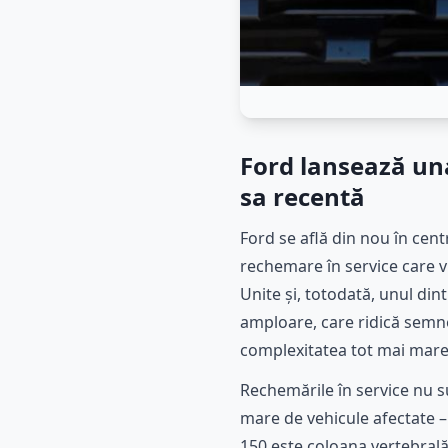
Ford lansează una
sa recentă
Ford se află din nou în cen
rechemare în service care v
Unite și, totodată, unul di
amploare, care ridică semne 
complexitatea tot mai mare
Rechemările în service nu 
mare de vehicule afectate –
150 este coloana vertebrală 