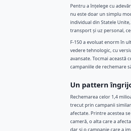
Pentru a înțelege cu adevăr
nu este doar un simplu mod
individual din Statele Unit
transport și uz personal, c
F-150 a evoluat enorm în ult
vedere tehnologic, cu versiu
avansate. Tocmai această co
campaniile de rechemare să 
Un pattern îngrij
Rechemarea celor 1,4 milioa
trecut prin campanii simila
afectate. Printre acestea 
cameră, o alta care a afect
dar și o campanie care a im