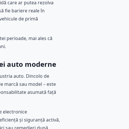
idă care ar putea rezolva
 fie bariere reale în
 vehicule de primă
ei perioade, mai ales că
ni.
riei auto moderne
ustria auto. Dincolo de
 de marcă sau model – este
sponsabilitate asumată față
e electronice
iciență și siguranță activă,
ări sau remedieri după