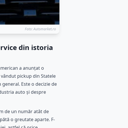
Foto: Automarket.ro
vice din istoria
 american a anunțat o
 vândut pickup din Statele
 general. Este o decizie de
dustria auto și despre
bim de un număr atât de
pătă o greutate aparte. F-
i, astfel că orice