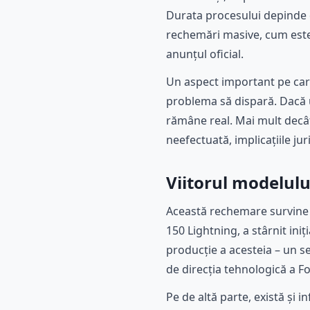
Durata procesului depinde d
rechemări masive, cum este 
anunțul oficial.
Un aspect important pe care
problema să dispară. Dacă un
rămâne real. Mai mult decât
neefectuată, implicațiile jur
Viitorul modelului
Această rechemare survine î
150 Lightning, a stârnit iniț
producție a acesteia – un s
de direcția tehnologică a Fo
Pe de altă parte, există și 