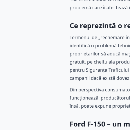
problemă care îi afectează 
Ce reprezintă o r
Termenul de „rechemare în s
identifică o problemă tehnic
proprietarilor să aducă mași
gratuit, pe cheltuiala prod
pentru Siguranța Traficului
campanii dacă există dovezi 
Din perspectiva consumator
funcționează: producătorul
însă, poate expune proprietar
Ford F-150 – un 