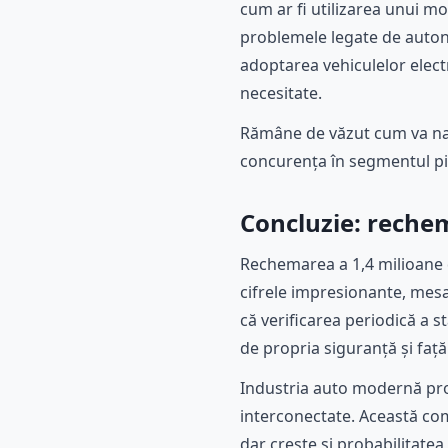
cum ar fi utilizarea unui m
problemele legate de autono
adoptarea vehiculelor elect
necesitate.
Rămâne de văzut cum va navi
concurența în segmentul pic
Concluzie: rechem
Rechemarea a 1,4 milioane d
cifrele impresionante, mesa
că verificarea periodică a s
de propria siguranță și față d
Industria auto modernă pro
interconectate. Această com
dar crește și probabilitate