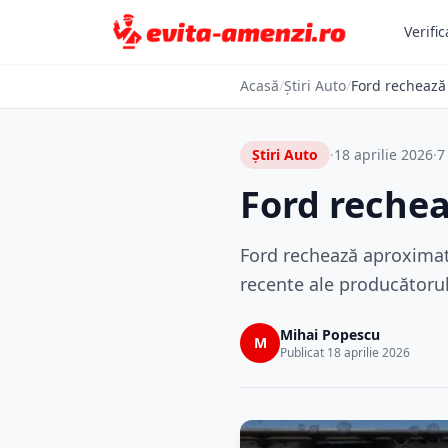
Verific
Acasă
/
Știri Auto
/
Ford rechează 
Știri Auto
·
18 aprilie 2026
·
7
Ford rechea
Ford rechează aproximati
recente ale producătoru
Mihai Popescu
M
Publicat 18 aprilie 2026