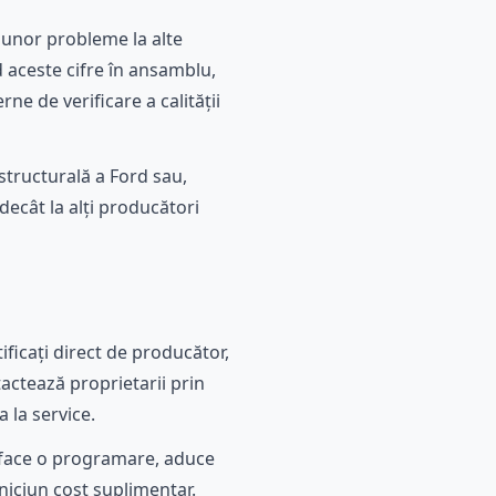
 unor probleme la alte
 aceste cifre în ansamblu,
e de verificare a calității
tructurală a Ford sau,
ecât la alți producători
ificați direct de producător,
ctează proprietarii prin
 la service.
d, face o programare, aduce
 niciun cost suplimentar.