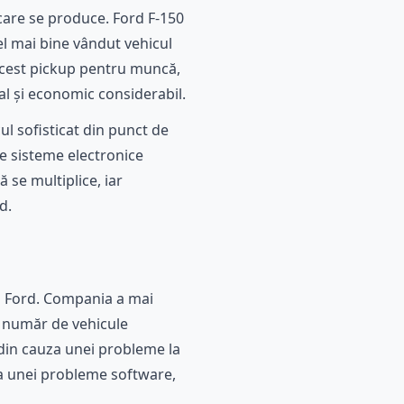
 care se produce. Ford F-150
l mai bine vândut vehicul
 acest pickup pentru muncă,
al și economic considerabil.
ul sofisticat din punct de
de sisteme electronice
 se multiplice, iar
d.
 a Ford. Compania a mai
a număr de vehicule
din cauza unei probleme la
za unei probleme software,