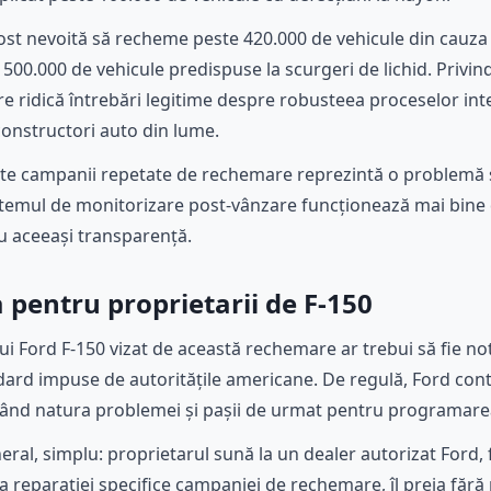
fost nevoită să recheme peste 420.000 de vehicule din cauza
00.000 de vehicule predispuse la scurgeri de lichid. Privind
 ridică întrebări legitime despre robusteea proceselor intern
constructori auto din lume.
e campanii repetate de rechemare reprezintă o problemă s
temul de monitorizare post-vânzare funcționează mai bine d
u aceeași transparență.
pentru proprietarii de F-150
ui Ford F-150 vizat de această rechemare ar trebui să fie not
ard impuse de autoritățile americane. De regulă, Ford conta
zând natura problemei și pașii de urmat pentru programarea
eneral, simplu: proprietarul sună la un dealer autorizat For
a reparației specifice campaniei de rechemare, îl preia fără