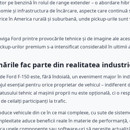
otor pe benzină în rolul de range extender – o abordare hibr
mie și infrastructura de încărcare, aspecte care continuă să
rice în America rurală și suburbană, unde pickup-urile sunt
ga Ford printre provocările tehnice și de imagine ale acest
kup-urilor premium s-a intensificat considerabil în ultimii a
ările fac parte din realitatea indust
e Ford F-150 este, fără îndoială, un eveniment major în ind
jul esențial pentru orice proprietar de vehicul – indiferent
tatusului tehnic al mașinii proprii nu este opțională, ci o re
e ceilalți participanți la trafic.
duce vehicule din ce în ce mai complexe, cu sute de sistem
plexitate aduce beneficii reale în materie de performanță, ef
a ca unele componente sau software-uri să necesite actualiz