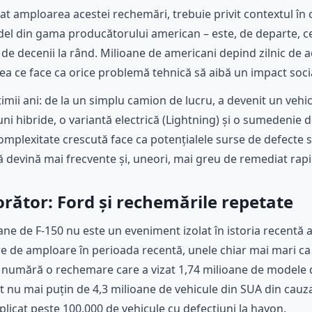
at amploarea acestei rechemări, trebuie privit contextul în
el din gama producătorului american – este, de departe, ce
e, de decenii la rând. Milioane de americani depind zilnic de
eea ce face ca orice problemă tehnică să aibă un impact soci
imii ani: de la un simplu camion de lucru, a devenit un vehic
ni hibride, o variantă electrică (Lightning) și o sumedenie 
mplexitate crescută face ca potențialele surse de defecte să
devină mai frecvente și, uneori, mai greu de remediat rapi
orător: Ford și rechemările repetate
ne de F-150 nu este un eveniment izolat în istoria recentă
re de amploare în perioada recentă, unele chiar mai mari c
se numără o rechemare care a vizat 1,74 milioane de modele 
at nu mai puțin de 4,3 milioane de vehicule din SUA din cau
plicat peste 100.000 de vehicule cu defecțiuni la hayon.