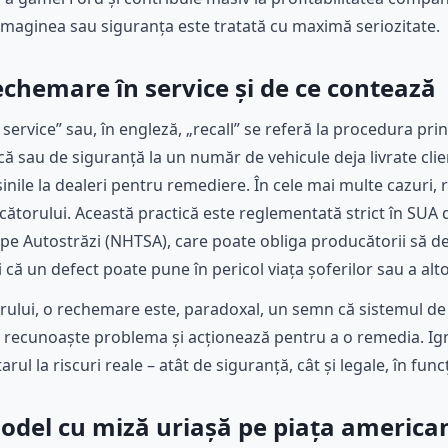
imaginea sau siguranța este tratată cu maximă seriozitate.
echemare în service și de ce contează
ervice” sau, în engleză, „recall” se referă la procedura pr
ă sau de siguranță la un număr de vehicule deja livrate clienț
nile la dealeri pentru remediere. În cele mai multe cazuri, 
ucătorului. Această practică este reglementată strict în SUA
 pe Autostrăzi (NHTSA), care poate obliga producătorii să d
că un defect poate pune în pericol viața șoferilor sau a altor 
ului, o rechemare este, paradoxal, un semn că sistemul d
 recunoaște problema și acționează pentru a o remedia. Ig
ul la riscuri reale – atât de siguranță, cât și legale, în funcț
model cu miză uriașă pe piața america