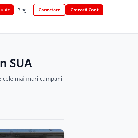
i Auto
Blog
Conectare
Creează Cont
în SUA
e cele mai mari campanii