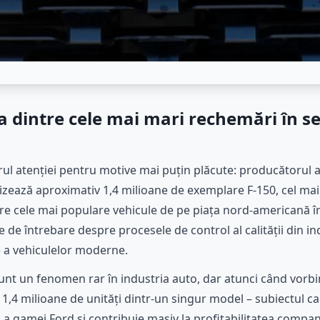
 dintre cele mai mari rechemări în ser
trul atenției pentru motive mai puțin plăcute: producătorul
izează aproximativ 1,4 milioane de exemplare F-150, cel mai
ntre cele mai populare vehicule de pe piața nord-americană în
de întrebare despre procesele de control al calității din in
 a vehiculelor moderne.
sunt un fenomen rar în industria auto, dar atunci când vor
 1,4 milioane de unități dintr-un singur model – subiectul ca
a gamei Ford și contribuie masiv la profitabilitatea companie