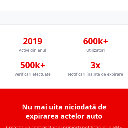
2019
600k+
Activi din anul
Utilizatori
500k+
3x
Verificări efectuate
Notificări înainte de expirare
Nu mai uita niciodată de
expirarea actelor auto
Creează un cont gratuit și primești notificări prin SMS