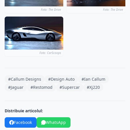
Foto: The Drive
Foto: The Drive
Foto: CarScoops
#Callum Designs
#Design Auto
#Ian Callum
#Jaguar
#Restomod
#Supercar
#Xj220
Distribuie articolul:
Facebook
WhatsApp