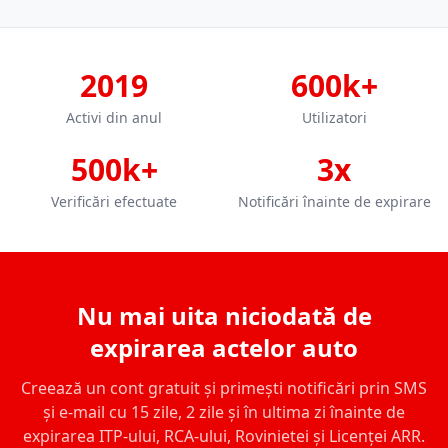
2019
600k+
Activi din anul
Utilizatori
500k+
3x
Verificări efectuate
Notificări înainte de expirare
Nu mai uita niciodată de
expirarea actelor auto
Creează un cont gratuit și primești notificări prin SMS
și e-mail cu 15 zile, 2 zile și în ultima zi înainte de
expirarea ITP-ului, RCA-ului, Rovinietei și Licenței ARR.