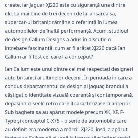
create, iar Jaguar XJ220 este cu siguranță una dintre
ele. La mai bine de trei decenii de la lansarea sa,
supercar-ul britanic rămâne o referință în lumea
automobilelor de înaltă performanță. Acum, studioul
de design Callum Designs a adus în discuție o
întrebare fascinantă: cum ar fi arătat XJ220 dacă Ian
Callum ar fi fost cel care l-a conceput?
Ian Callum este unul dintre cei mai respectați designeri
auto britanici ai ultimelor decenii. În perioada în care a
condus departamentul de design al Jaguar, brandul a
câștigat o identitate vizuală coerentă și contemporană,
depășind clișeele retro care îl caracterizaseră anterior.
Sub bagheta sa au apărut modele precum XK, XF, F-
Type și conceptul C-X75 – o serie de automobile care
au definit era modernă a mărcii. XJ220, însă, a apărut