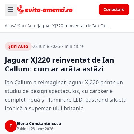
Conectare
Acasă
/
Știri Auto
/
Jaguar XJ220 reinventat de Ian Callum: cum ar arăta astăzi
Știri Auto
·
28 iunie 2026
·
7 min citire
Jaguar XJ220 reinventat de Ian
Callum: cum ar arăta astăzi
Ian Callum a reimaginat Jaguar XJ220 printr-un
studiu de design spectaculos, cu caroserie
complet nouă și iluminare LED, păstrând silueta
iconică a supercar-ului britanic.
Elena Constantinescu
E
Publicat 28 iunie 2026