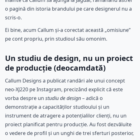
înainte ca Callum să ajungă la Jaguar, rămânând astfel
o pagină din istoria brandului pe care designerul nu a
scris-o.
Ei bine, acum Callum și-a corectat această „omisiune”
pe cont propriu, prin studioul său omonim.
Un studiu de design, nu un proiect
de producție (deocamdată)
Callum Designs a publicat randări ale unui concept
neo-XJ220 pe Instagram, precizând explicit că este
vorba despre un
studiu de design
– adică o
demonstrație a capacităților studioului și un
instrument de atragere a potențialilor clienți, nu un
proiect planificat pentru producție. Au fost dezvăluite
o vedere de profil și un unghi de trei sferturi posterior,