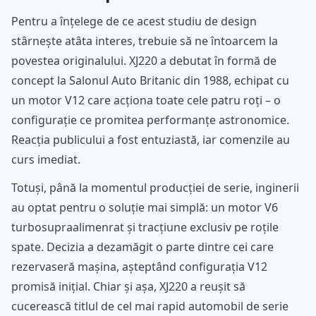
Pentru a înțelege de ce acest studiu de design
stârnește atâta interes, trebuie să ne întoarcem la
povestea originalului. XJ220 a debutat în formă de
concept la Salonul Auto Britanic din 1988, echipat cu
un motor V12 care acționa toate cele patru roți – o
configurație ce promitea performanțe astronomice.
Reacția publicului a fost entuziastă, iar comenzile au
curs imediat.
Totuși, până la momentul producției de serie, inginerii
au optat pentru o soluție mai simplă: un motor V6
turbosupraalimenrat și tracțiune exclusiv pe roțile
spate. Decizia a dezamăgit o parte dintre cei care
rezervaseră mașina, așteptând configurația V12
promisă inițial. Chiar și așa, XJ220 a reușit să
cucerească titlul de cel mai rapid automobil de serie