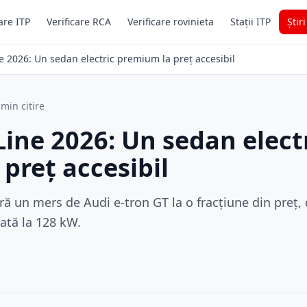
are ITP
Verificare RCA
Verificare rovinieta
Stații ITP
Știr
e 2026: Un sedan electric premium la preț accesibil
 min citire
Line 2026: Un sedan elect
preț accesibil
ră un mers de Audi e-tron GT la o fracțiune din preț, 
tată la 128 kW.