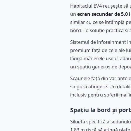
Habitaclul EV4 reușește să 
un
ecran secundar de 5,0 
similar cu ce se întâmplă p
bord – o soluție practică și 
Sistemul de infotainment i
premium față de cele ale lu
lângă mânerele ușilor, adau
un spațiu generos de depoz
Scaunele față din variantel
singură atingere. Un detali
inclusiv pentru șoferii mai în
Spațiu la bord și por
Silueta specifică a sedanul
1,83 m riscă să atingă plaf