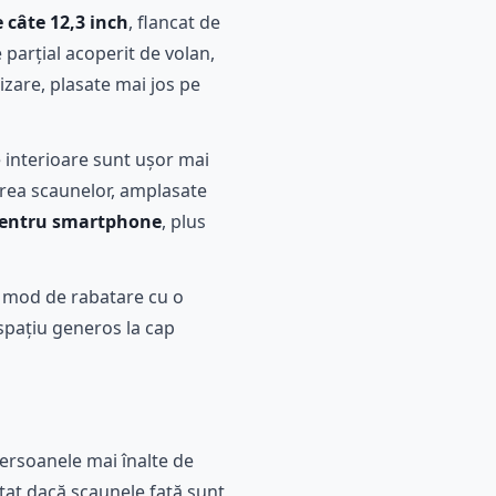
 câte 12,3 inch
, flancat de
 parțial acoperit de volan,
izare, plasate mai jos pe
e interioare sunt ușor mai
larea scaunelor, amplasate
 pentru smartphone
, plus
un mod de rabatare cu o
 spațiu generos la cap
ersoanele mai înalte de
itat dacă scaunele față sunt