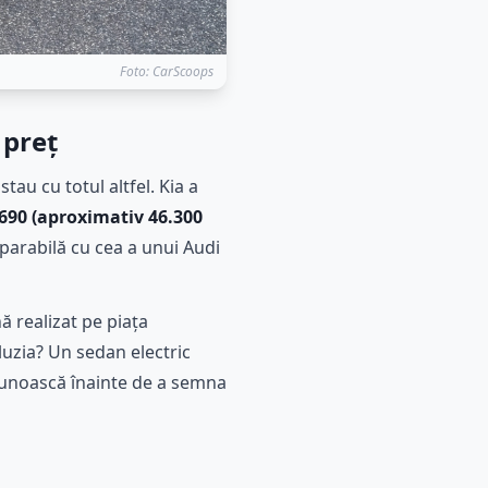
Foto: CarScoops
 preț
tau cu totul altfel. Kia a
690 (aproximativ 46.300
mparabilă cu cea a unui Audi
ă realizat pe piața
luzia? Un sedan electric
cunoască înainte de a semna