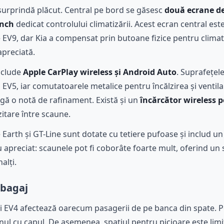
surprindă plăcut. Central pe bord se găsesc
două ecrane de
inch
dedicat controlului climatizării. Acest ecran central este
e EV9, dar Kia a compensat prin butoane fizice pentru climat
apreciată.
nclude
Apple CarPlay wireless și Android Auto
. Suprafețel
i EV5, iar comutatoarele metalice pentru încălzirea și venti
gă o notă de rafinament. Există și un
încărcător wireless
itare între scaune.
e Earth și GT-Line sunt dotate cu tetiere pufoase și includ 
u apreciat: scaunele pot fi coborâte foarte mult, oferind un
alți.
tbagaj
ui EV4 afectează oarecum pasagerii de pe banca din spate. P
onul cu capul. De asemenea, spațiul pentru picioare este lim