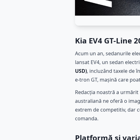
Kia EV4 GT-Line 2
Acum un an, sedanurile electr
lansat EV4, un sedan electri
USD)
, incluzând taxele de î
e-tron GT, mașină care poat
Redacția noastră a urmărit 
australiană ne oferă o imag
extrem de competitiv, dar 
comanda.
Platformă și varia