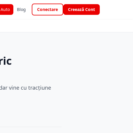
i Auto
Blog
Conectare
Creează Cont
ric
dar vine cu tracțiune