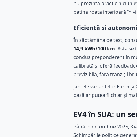
nu prezintă practic niciun e
patina roata interioară în vi
Eficiență și autonom
În săptămâna de test, cons
14,9 kWh/100 km
. Asta se
condus preponderent în modu
calibrată și oferă feedback 
previzibilă, fără tranziții 
Jantele variantelor Earth și
bază ar putea fi chiar și mai
EV4 în SUA: un s
Până în octombrie 2025, Kia 
Schimbările politice genera