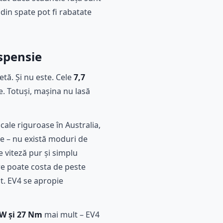
din spate pot fi rabatate
spensie
etă. Și nu este. Cele
7,7
e. Totuși, mașina nu lasă
ocale riguroase în Australia,
le – nu există moduri de
de viteză pur și simplu
re poate costa de peste
t. EV4 se apropie
W și 27 Nm
mai mult – EV4