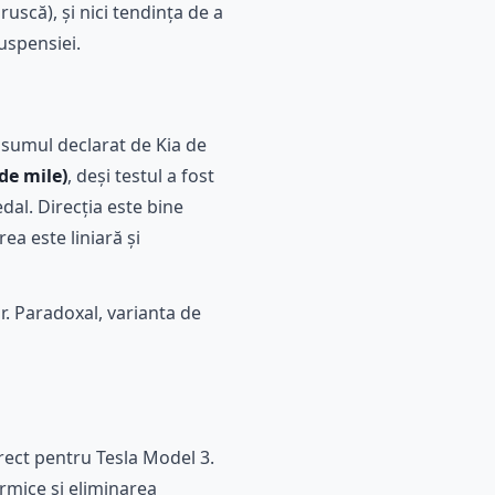
uscă), și nici tendința de a
suspensiei.
nsumul declarat de Kia de
de mile)
, deși testul a fost
al. Direcția este bine
ea este liniară și
ir. Paradoxal, varianta de
irect pentru Tesla Model 3.
ermice și eliminarea