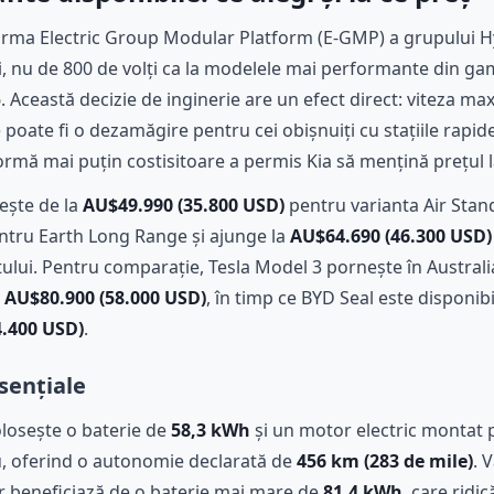
orma Electric Group Modular Platform (E-GMP) a grupului Hy
i
, nu de 800 de volți ca la modelele mai performante din ga
. Această decizie de inginerie are un efect direct: viteza m
e poate fi o dezamăgire pentru cei obișnuiți cu stațiile rapid
rmă mai puțin costisitoare a permis Kia să mențină prețul la
ește de la
AU$49.990 (35.800 USD)
pentru varianta Air Stan
tru Earth Long Range și ajunge la
AU$64.690 (46.300 USD)
ului. Pentru comparație, Tesla Model 3 pornește în Australi
e
AU$80.900 (58.000 USD)
, în timp ce BYD Seal este disponibi
4.400 USD)
.
esențiale
losește o baterie de
58,3 kWh
și un motor electric montat 
, oferind o autonomie declarată de
456 km (283 de mile)
. 
ar beneficiază de o baterie mai mare de
81,4 kWh
, care ridi