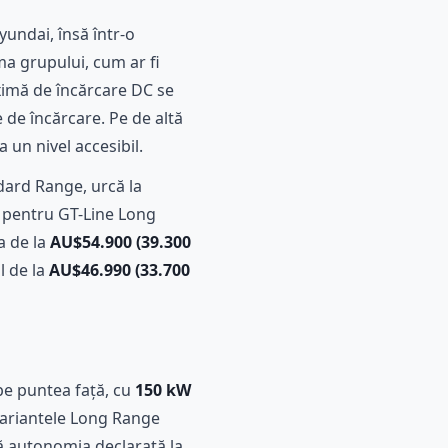
undai, însă într-o
ma grupului, cum ar fi
aximă de încărcare DC se
e de încărcare. Pe de altă
 un nivel accesibil.
dard Range, urcă la
pentru GT-Line Long
a de la
AU$54.900 (39.300
l de la
AU$46.990 (33.700
pe puntea față, cu
150 kW
Variantele Long Range
că autonomia declarată la