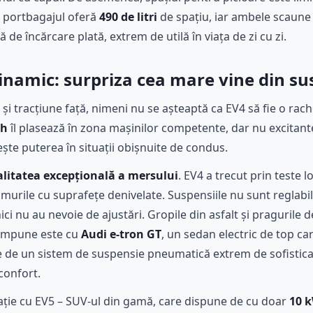
, portbagajul oferă
490 de litri
de spațiu, iar ambele scaune 
de încărcare plată, extrem de utilă în viața de zi cu zi.
amic: surpriza cea mare vine din su
și tracțiune față, nimeni nu se așteaptă ca EV4 să fie o rach
/h
îl plasează în zona mașinilor competente, dar nu excitant
sește puterea în situații obișnuite de condus.
alitatea excepțională a mersului
. EV4 a trecut prin teste l
umurile cu suprafețe denivelate. Suspensiile nu sunt reglabi
nici nu au nevoie de ajustări. Gropile din asfalt și pragurile 
 impune este cu
Audi e-tron GT
, un sedan electric de top ca
ne de un sistem de suspensie pneumatică extrem de sofistica
confort.
ație cu EV5 – SUV-ul din gamă, care dispune de cu doar
10 k