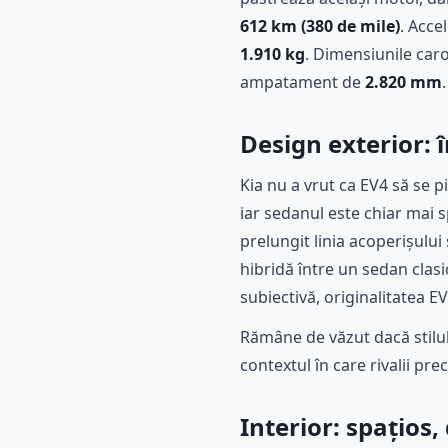
612 km (380 de mile)
. Acce
1.910 kg
. Dimensiunile car
ampatament de
2.820 mm
.
Design exterior: 
Kia nu a vrut ca EV4 să se 
iar sedanul este chiar mai 
prelungit linia acoperișului
hibridă între un sedan clasi
subiectivă, originalitatea E
Rămâne de văzut dacă stilul
contextul în care rivalii p
Interior: spațios