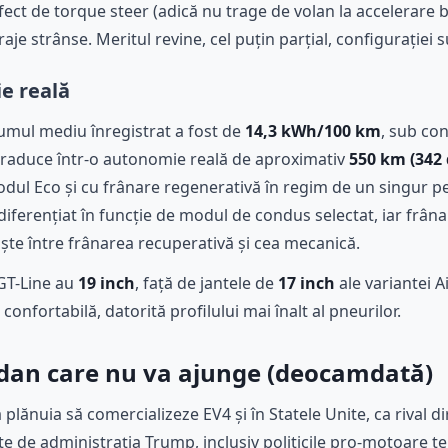
fect de torque steer (adică nu trage de volan la accelerare br
raje strânse. Meritul revine, cel puțin parțial, configurației 
ie reală
umul mediu înregistrat a fost de
14,3 kWh/100 km
, sub co
 traduce într-o autonomie reală de aproximativ
550 km (342 
l Eco și cu frânare regenerativă în regim de un singur ped
diferențiat în funcție de modul de condus selectat, iar frânar
bruște între frânarea recuperativă și cea mecanică.
 GT-Line au
19 inch
, față de jantele de
17 inch
ale variantei A
 confortabilă, datorită profilului mai înalt al pneurilor.
edan care nu va ajunge (deocamdată)
plănuia să comercializeze EV4 și în Statele Unite, ca rival d
te de administrația Trump, inclusiv politicile pro-motoare t