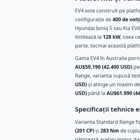
EV4 este construit pe platf
configurație de
400 de volț
Hyundai Ioniq 5 sau Kia EV6
limitează la
128 kW
, ceea c
parte, tocmai această platfo
Gama EV4 în Australia porn
AU$59.190 (42.400 USD)
pen
Range, varianta supusă test
USD)
și atinge un maxim d
USD)
până la
AU$61.990 (4
Specificații tehnice 
Varianta Standard Range fo
(201 CP)
și
283 Nm
de cuplu
păstrează același motor, d