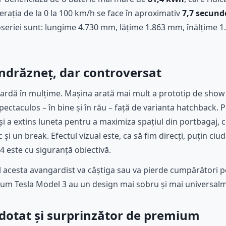
lerația de la 0 la 100 km/h se face în aproximativ
7,7 secund
oseriei sunt: lungime 4.730 mm, lățime 1.863 mm, înălțime 
îndrăzneț, dar controversat
piardă în mulțime. Mașina arată mai mult a prototip de show
spectaculos – în bine și în rău – față de varianta hatchback.
 și a extins luneta pentru a maximiza spațiul din portbagaj, c
c și un break. Efectul vizual este, ca să fim direcți, puțin c
V4 este cu siguranță obiectivă.
 acesta avangardist va câștiga sau va pierde cumpărători p
recum Tesla Model 3 au un design mai sobru și mai universal
, dotat și surprinzător de premium