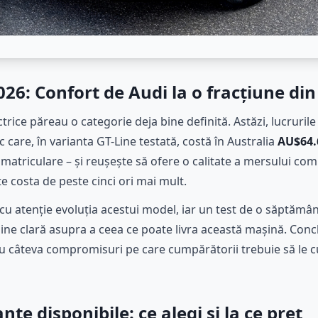
026: Confort de Audi la o fracțiune din
ice păreau o categorie deja bine definită. Astăzi, lucrurile s
c care, în varianta GT-Line testată, costă în Australia
AU$64.
nmatriculare – și reușește să ofere o calitate a mersului co
e costa de peste cinci ori mai mult.
cu atenție evoluția acestui model, iar un test de o săptămân
ine clară asupra a ceea ce poate livra această mașină. Conc
cu câteva compromisuri pe care cumpărătorii trebuie să le 
nte disponibile: ce alegi și la ce preț