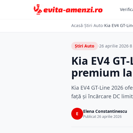
Verific
Acasă
/
Știri Auto
/
Kia EV4 GT-Lin
Știri Auto
·
26 aprilie 2026
·
8
Kia EV4 GT-
premium la 
Kia EV4 GT-Line 2026 ofe
față și încărcare DC limi
Elena Constantinescu
E
Publicat 26 aprilie 2026