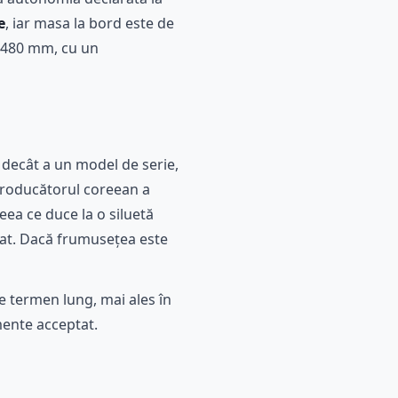
e
, iar masa la bord este de
1.480 mm, cu un
 decât a un model de serie,
 Producătorul coreean a
eea ce duce la o siluetă
iudat. Dacă frumusețea este
e termen lung, mai ales în
mente acceptat.