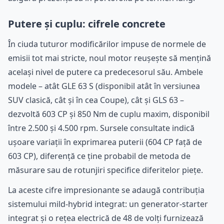
Putere și cuplu: cifrele concrete
În ciuda tuturor modificărilor impuse de normele de
emisii tot mai stricte, noul motor reușește să mențină
același nivel de putere ca predecesorul său. Ambele
modele – atât GLE 63 S (disponibil atât în versiunea
SUV clasică, cât și în cea Coupe), cât și GLS 63 –
dezvoltă 603 CP și 850 Nm de cuplu maxim, disponibil
între 2.500 și 4.500 rpm. Sursele consultate indică
ușoare variații în exprimarea puterii (604 CP față de
603 CP), diferență ce ține probabil de metoda de
măsurare sau de rotunjiri specifice diferitelor piețe.
La aceste cifre impresionante se adaugă contribuția
sistemului mild-hybrid integrat: un generator-starter
integrat și o rețea electrică de 48 de volți furnizează