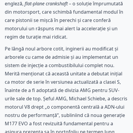
engleză,
flat-plane crankshaft
– o soluție împrumutată
din motorsport, care schimbă fundamental modul în
care pistonii se mișcă în perechi și care conferă
motorului un răspuns mai alert la accelerație și un
regim de turație mai ridicat.
Pe lângă noul arbore cotit, inginerii au modificat și
arborele cu came de admisie și au implementat un
sistem de injecție a combustibilului complet nou.
Merită menționat că această unitate a debutat inițial
ca motor de serie în versiunea actualizată a clasei S,
înainte de a fi adoptată de divizia AMG pentru SUV-
urile sale de top. Șeful AMG, Michael Schiebe, a descris
motorul V8 drept „o componentă centrală a ADN-ului
nostru de performanță”, subliniind că noua generație
M177 EVO a fost revizuită fundamental pentru a
asigura prezența sa în portofoliu pe termen lung.