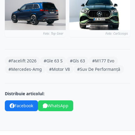
Foto: Top Gear
Foto: CarScoops
#Facelift 2026
#Gle 63 S
#Gls 63
#M177 Evo
#Mercedes-Amg
#Motor V8
#Suv De Performanță
Distribuie articolul:
Facebook
WhatsApp