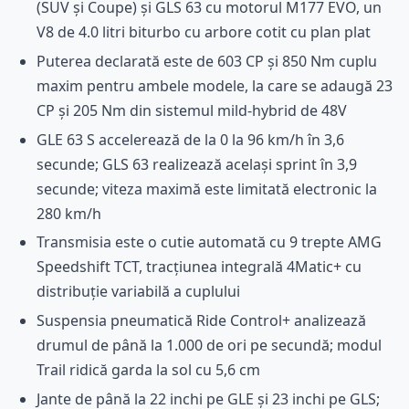
(SUV și Coupe) și GLS 63 cu motorul M177 EVO, un
V8 de 4.0 litri biturbo cu arbore cotit cu plan plat
Puterea declarată este de 603 CP și 850 Nm cuplu
maxim pentru ambele modele, la care se adaugă 23
CP și 205 Nm din sistemul mild-hybrid de 48V
GLE 63 S accelerează de la 0 la 96 km/h în 3,6
secunde; GLS 63 realizează același sprint în 3,9
secunde; viteza maximă este limitată electronic la
280 km/h
Transmisia este o cutie automată cu 9 trepte AMG
Speedshift TCT, tracțiunea integrală 4Matic+ cu
distribuție variabilă a cuplului
Suspensia pneumatică Ride Control+ analizează
drumul de până la 1.000 de ori pe secundă; modul
Trail ridică garda la sol cu 5,6 cm
Jante de până la 22 inchi pe GLE și 23 inchi pe GLS;