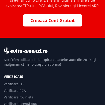
și e-mail cu 15 zile, 2 zile și în ultima zi înainte de
expirarea ITP-ului, RCA-ului, Rovinietei și Licenței ARR.
Creează Cont Gratuit
Notificăm utilizatorii de expirarea actelor auto din 2019. Îți
mulțumim că ne folosești platforma!
VERIFICĂRI
Verificare ITP
Verificare RCA
Verificare rovinieta
Verificare licență ARR