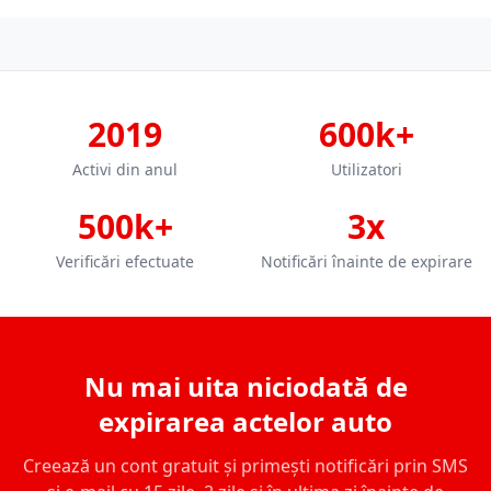
2019
600k+
Activi din anul
Utilizatori
500k+
3x
Verificări efectuate
Notificări înainte de expirare
Nu mai uita niciodată de
expirarea actelor auto
Creează un cont gratuit și primești notificări prin SMS