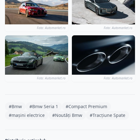
Foto: Automarket.ro
Foto: Automarket.ro
Foto: Automarket.ro
Foto: Automarket.ro
#Bmw
#Bmw Seria 1
#Compact Premium
#mașini electrice
#Noutăți Bmw
#Tracțiune Spate