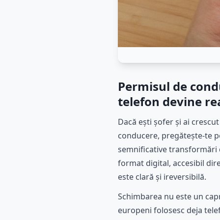
Permisul de condu
telefon devine r
Dacă ești șofer și ai crescu
conducere, pregătește-te p
semnificative transformări 
format digital, accesibil di
este clară și ireversibilă.
Schimbarea nu este un capric
europeni folosesc deja telef