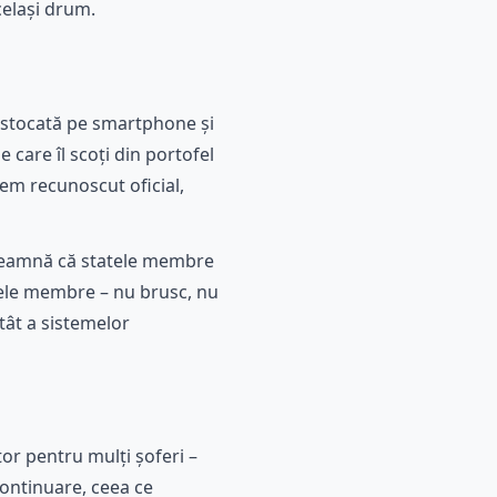
celași drum.
, stocată pe smartphone și
 care îl scoți din portofel
stem recunoscut oficial,
nseamnă că statele membre
tele membre – nu brusc, nu
tât a sistemelor
tor pentru mulți șoferi –
 continuare, ceea ce