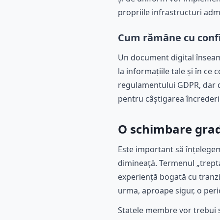
propriile infrastructuri adm
Cum rămâne cu confi
Un document digital înseamn
la informațiile tale și în ce
regulamentului GDPR, dar det
pentru câștigarea încrederii
O schimbare grad
Este important să înțelege
dimineață. Termenul „trepta
experiență bogată cu tranziț
urma, aproape sigur, o per
Statele membre vor trebui s