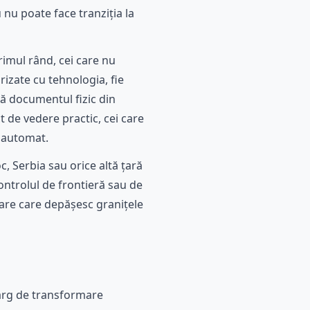
nu poate face tranziția la
primul rând, cei care nu
izate cu tehnologia, fie
ră documentul fizic din
 de vedere practic, cei care
t automat.
, Serbia sau orice altă țară
ontrolul de frontieră sau de
sare care depășesc granițele
larg de transformare