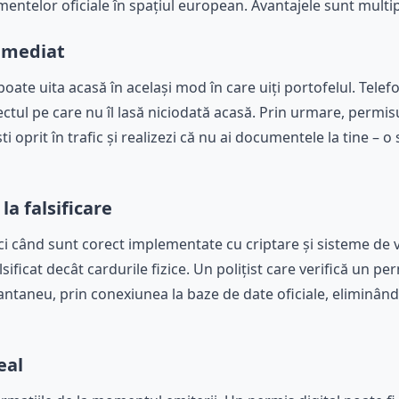
cumentelor oficiale în spațiul european. Avantajele sunt multip
 imediat
oate uita acasă în același mod în care uiți portofelul. Tele
ctul pe care nu îl lasă niciodată acasă. Prin urmare, permisu
i oprit în trafic și realizezi că nu ai documentele la tine – o 
la falsificare
i când sunt corect implementate cu criptare și sisteme de ve
sificat decât cardurile fizice. Un polițist care verifică un p
tantaneu, prin conexiunea la baze de date oficiale, eliminân
eal