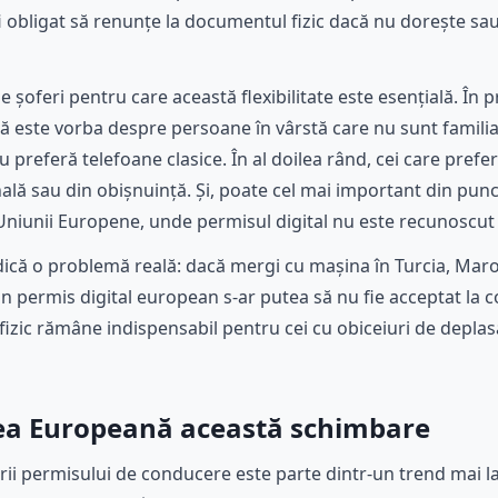
 obligat să renunțe la documentul fizic dacă nu dorește sau 
e șoferi pentru care această flexibilitate este esențială. În 
ă este vorba despre persoane în vârstă care nu sunt familiar
u preferă telefoane clasice. În al doilea rând, cei care prefe
lă sau din obișnuință. Și, poate cel mai important din punct
a Uniunii Europene, unde permisul digital nu este recunoscu
dică o problemă reală: dacă mergi cu mașina în Turcia, Maroc
un permis digital european s-ar putea să nu fie acceptat la c
l fizic rămâne indispensabil pentru cei cu obiceiuri de depla
ea Europeană această schimbare
zării permisului de conducere este parte dintr-un trend mai 