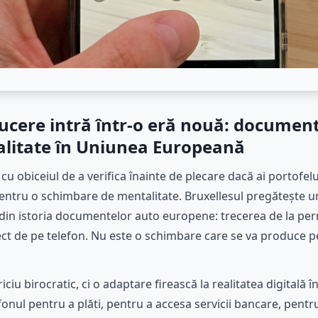
cere intră într-o eră nouă: documentu
ealitate în Uniunea Europeană
t cu obiceiul de a verifica înainte de plecare dacă ai portofel
entru o schimbare de mentalitate. Bruxellesul pregătește un
din istoria documentelor auto europene: trecerea de la permi
rect de pe telefon. Nu este o schimbare care se va produce p
iu birocratic, ci o adaptare firească la realitatea digitală î
onul pentru a plăti, pentru a accesa servicii bancare, pentru