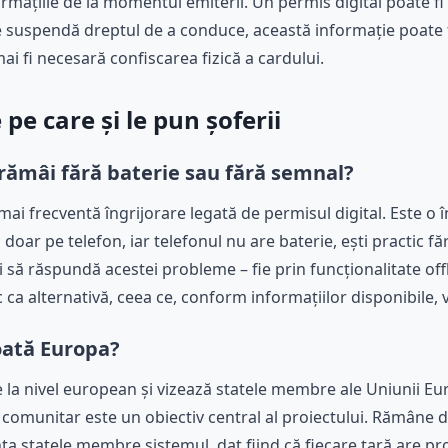
ormațiile de la momentul emiterii. Un permis digital poate fi 
e suspendă dreptul de a conduce, această informație poate fi
ai fi necesară confiscarea fizică a cardului.
 pe care și le pun șoferii
rămâi fără baterie sau fără semnal?
mai frecventă îngrijorare legată de permisul digital. Este o 
oar pe telefon, iar telefonul nu are baterie, ești practic fă
 să răspundă acestei probleme – fie prin funcționalitate offli
 ca alternativă, ceea ce, conform informațiilor disponibile,
toată Europa?
e la nivel european și vizează statele membre ale Uniunii 
i comunitar este un obiectiv central al proiectului. Rămâne 
 statele membre sistemul, dat fiind că fiecare țară are prop