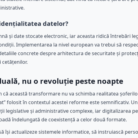
inistrative.
dențialitatea datelor?
ă și date stocate electronic, iar aceasta ridică întrebări le
 condiții. Implementarea la nivel european va trebui să respec
aliile concrete despre arhitectura de securitate și protecți
 cetățenilor.
uală, nu o revoluție peste noapte
m că această transformare nu va schimba realitatea șoferil
t” folosit în contextul acestei reforme este semnificativ. 
ii legislative și administrative complexe, iar digitalizarea 
ioadă îndelungată de coexistență a celor două formate.
ă își actualizeze sistemele informatice, să instruiască perso