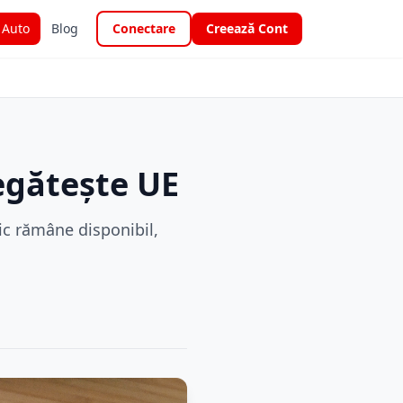
i Auto
Blog
Conectare
Creează Cont
egătește UE
ic rămâne disponibil,