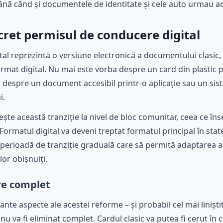
ână când și documentele de identitate și cele auto urmau a
ret permisul de conducere digital
al reprezintă o versiune electronică a documentului clasic
ormat digital. Nu mai este vorba despre un card din plastic pe
– ci despre un document accesibil printr-o aplicație sau un si
i.
te această tranziție la nivel de bloc comunitar, ceea ce î
rmatul digital va deveni treptat formatul principal în sta
 perioadă de tranziție graduală care să permită adaptarea a
ilor obișnuiți.
are complet
nte aspecte ale acestei reforme – și probabil cel mai liniști
 nu va fi eliminat complet. Cardul clasic va putea fi cerut în