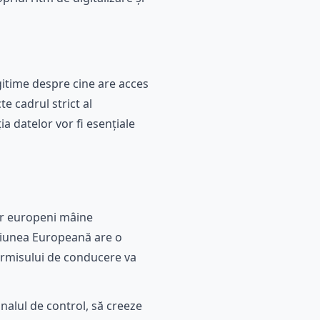
gitime despre cine are acces
te cadrul strict al
a datelor vor fi esențiale
or europeni mâine
Uniunea Europeană are o
permisului de conducere va
nalul de control, să creeze