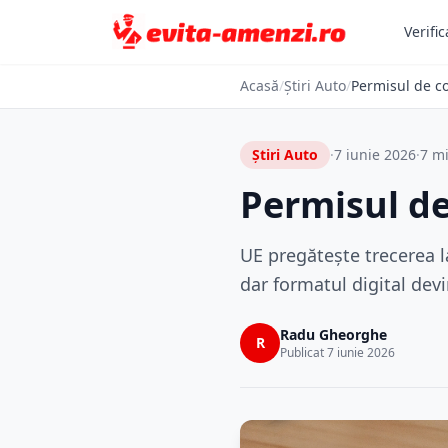
Verific
Acasă
/
Știri Auto
/
Permisul de co
Știri Auto
·
7 iunie 2026
·
7 mi
Permisul de
UE pregătește trecerea l
dar formatul digital devi
Radu Gheorghe
R
Publicat 7 iunie 2026