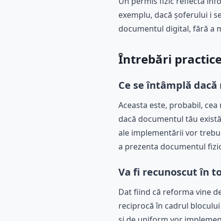
Un permis fizic reflectă inf
exemplu, dacă șoferului i s
documentul digital, fără a m
Întrebări practice
Ce se întâmplă dacă 
Aceasta este, probabil, cea 
dacă documentul tău există d
ale implementării vor trebui
a prezenta documentul fizic
Va fi recunoscut în 
Dat fiind că reforma vine d
reciprocă în cadrul bloculu
și de uniform vor implementa