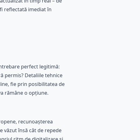
actualizat în timp real – de
 reflectată imediat în
întrebare perfect legitimă:
ră permis? Detaliile tehnice
ne, fie prin posibilitatea de
 va rămâne o opțiune.
Europene, recunoașterea
de văzut însă cât de repede
riul ritm de digitalizare și