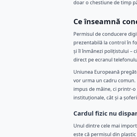
doar o chestiune de timp p
Ce înseamnă conc
Permisul de conducere digit
prezentabilă la control în f
și îl înmânezi polițistului 
direct pe ecranul telefonulu
Uniunea Europeană pregăteș
vor urma un cadru comun. Fo
impus de mâine, ci printr-o
instituționale, cât și a șofer
Cardul fizic nu disp
Unul dintre cele mai importa
este că permisul din plastic