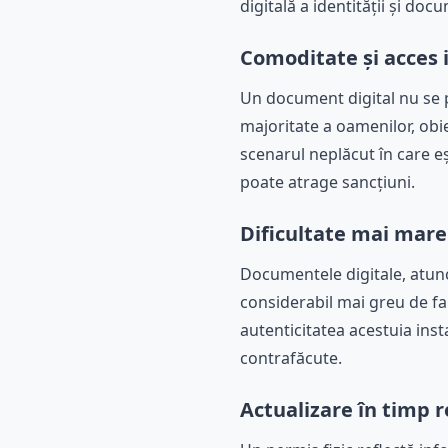
digitală a identității și do
Comoditate și acces
Un document digital nu se p
majoritate a oamenilor, obie
scenarul neplăcut în care eșt
poate atrage sancțiuni.
Dificultate mai mare 
Documentele digitale, atunc
considerabil mai greu de fal
autenticitatea acestuia ins
contrafăcute.
Actualizare în timp r