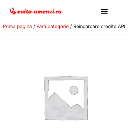
Prima pagină
/
Fără categorie
/ Reincarcare credite API
Adaugă Maşină
Contacteaza-ne