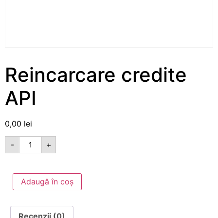
Reincarcare credite
API
0,00
lei
-
+
Adaugă în coș
Recenzii (0)