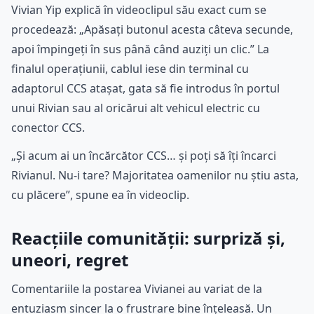
Vivian Yip explică în videoclipul său exact cum se
procedează: „Apăsați butonul acesta câteva secunde,
apoi împingeți în sus până când auziți un clic.” La
finalul operațiunii, cablul iese din terminal cu
adaptorul CCS atașat, gata să fie introdus în portul
unui Rivian sau al oricărui alt vehicul electric cu
conector CCS.
„Și acum ai un încărcător CCS… și poți să îți încarci
Rivianul. Nu-i tare? Majoritatea oamenilor nu știu asta,
cu plăcere”, spune ea în videoclip.
Reacțiile comunității: surpriză și,
uneori, regret
Comentariile la postarea Vivianei au variat de la
entuziasm sincer la o frustrare bine înțeleasă. Un