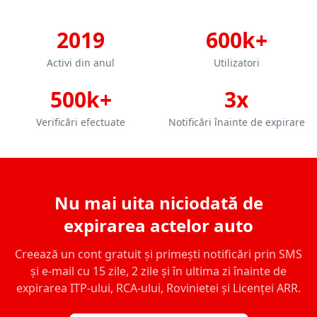
2019
600k+
Activi din anul
Utilizatori
500k+
3x
Verificări efectuate
Notificări înainte de expirare
Nu mai uita niciodată de
expirarea actelor auto
Creează un cont gratuit și primești notificări prin SMS
și e-mail cu 15 zile, 2 zile și în ultima zi înainte de
expirarea ITP-ului, RCA-ului, Rovinietei și Licenței ARR.