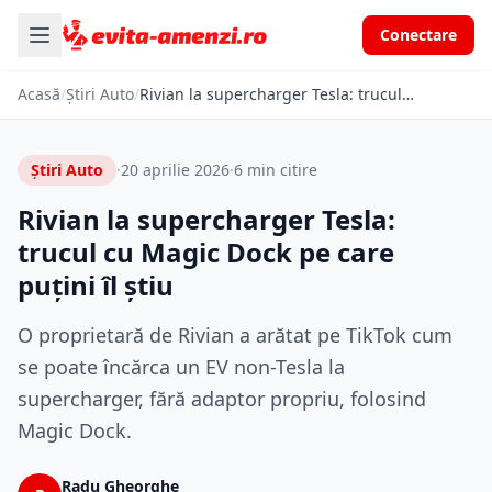
Conectare
Acasă
/
Știri Auto
/
Rivian la supercharger Tesla: trucul cu Magic Dock pe care puțini îl știu
Știri Auto
·
20 aprilie 2026
·
6 min citire
Rivian la supercharger Tesla:
trucul cu Magic Dock pe care
puțini îl știu
O proprietară de Rivian a arătat pe TikTok cum
se poate încărca un EV non-Tesla la
supercharger, fără adaptor propriu, folosind
Magic Dock.
Radu Gheorghe