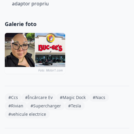
adaptor propriu
Galerie foto
Foto: Motor1.com
#Ccs
#Încărcare Ev
#Magic Dock
#Nacs
#Rivian
#Supercharger
#Tesla
#vehicule electrice