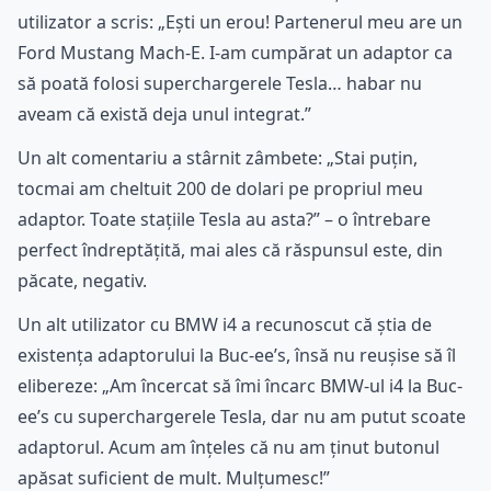
utilizator a scris: „Ești un erou! Partenerul meu are un
Ford Mustang Mach-E. I-am cumpărat un adaptor ca
să poată folosi superchargerele Tesla… habar nu
aveam că există deja unul integrat.”
Un alt comentariu a stârnit zâmbete: „Stai puțin,
tocmai am cheltuit 200 de dolari pe propriul meu
adaptor. Toate stațiile Tesla au asta?” – o întrebare
perfect îndreptățită, mai ales că răspunsul este, din
păcate, negativ.
Un alt utilizator cu BMW i4 a recunoscut că știa de
existența adaptorului la Buc-ee’s, însă nu reușise să îl
elibereze: „Am încercat să îmi încarc BMW-ul i4 la Buc-
ee’s cu superchargerele Tesla, dar nu am putut scoate
adaptorul. Acum am înțeles că nu am ținut butonul
apăsat suficient de mult. Mulțumesc!”