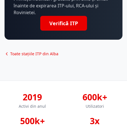
înainte de expirarea ITP-ului, RCA-ului și
Rovinietei.
Verifică ITP
Toate stațiile ITP din Alba
2019
600k+
Activi din anul
Utilizatori
500k+
3x