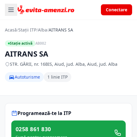
Conectare
Acasă
/
Stații ITP
/
Alba
/
AITRANS SA
Stație activă
AB002
AITRANS SA
STR. GĂRII, nr. 16BIS, Aiud, jud. Alba, Aiud, jud. Alba
Autoturisme
1 linie ITP
Programează-te la ITP
0258 861 830