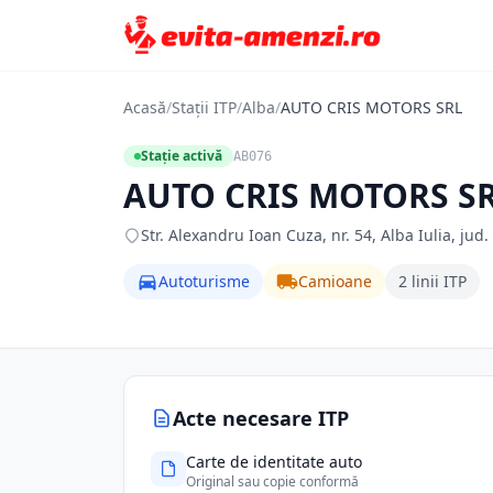
Acasă
/
Stații ITP
/
Alba
/
AUTO CRIS MOTORS SRL
Stație activă
AB076
AUTO CRIS MOTORS S
Str. Alexandru Ioan Cuza, nr. 54, Alba Iulia, jud.
Autoturisme
Camioane
2 linii ITP
Acte necesare ITP
Carte de identitate auto
Original sau copie conformă