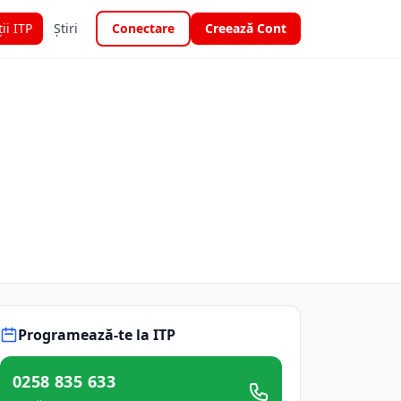
ții ITP
Știri
Conectare
Creează Cont
Programează-te la ITP
0258 835 633