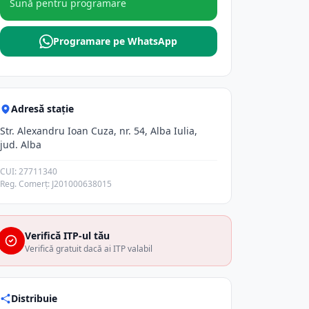
Sună pentru programare
Programare pe WhatsApp
Adresă stație
Str. Alexandru Ioan Cuza, nr. 54, Alba Iulia,
jud. Alba
CUI: 27711340
Reg. Comerț: J201000638015
Verifică ITP-ul tău
Verifică gratuit dacă ai ITP valabil
Distribuie