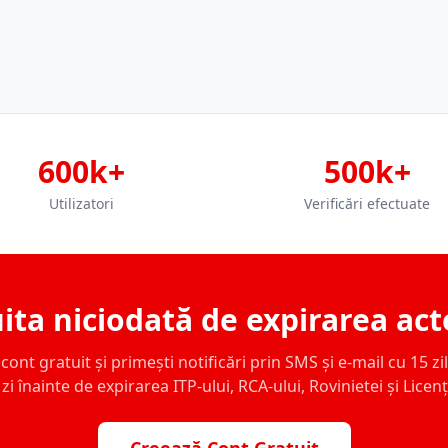
600k+
500k+
Utilizatori
Verificări efectuate
ita niciodată de expirarea act
ont gratuit și primești notificări prin SMS și e-mail cu 15 zile,
zi înainte de expirarea ITP-ului, RCA-ului, Rovinietei și Licen