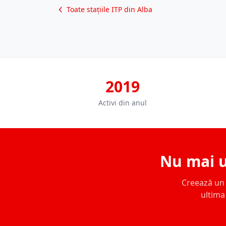
Toate stațiile ITP din Alba
2019
Activi din anul
Nu mai u
Creează un c
ultima 