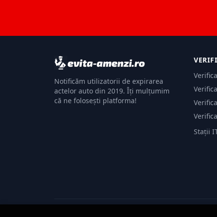
VERIF
Verific
Notificăm utilizatorii de expirarea
Verific
actelor auto din 2019. Îți mulțumim
că ne folosești platforma!
Verific
Verific
Stații I