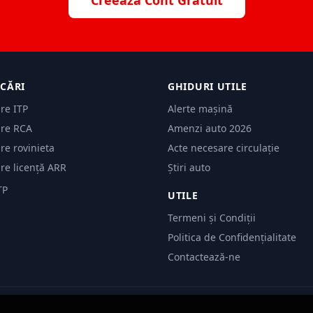
Creează Cont Gratuit
ICĂRI
GHIDURI UTILE
are ITP
Alerte mașină
are RCA
Amenzi auto 2026
are rovinieta
Acte necesare circulație
are licență ARR
Știri auto
TP
UTILE
Termeni și Condiții
Politica de Confidențialitate
Contactează-ne
© 2026 Evită Amenzi. Toate drepturile rezervate.