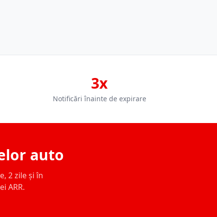
3x
Notificări înainte de expirare
elor auto
 2 zile și în
ței ARR.