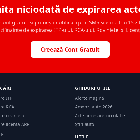
ita niciodată de expirarea act
ont gratuit și primești notificări prin SMS și e-mail cu 15 zile,
zi înainte de expirarea ITP-ului, RCA-ului, Rovinietei și Licen
Creează Cont Gratuit
ICĂRI
GHIDURI UTILE
are ITP
Alerte mașină
are RCA
Amenzi auto 2026
are rovinieta
Acte necesare circulație
are licență ARR
Știri auto
TP
UTILE