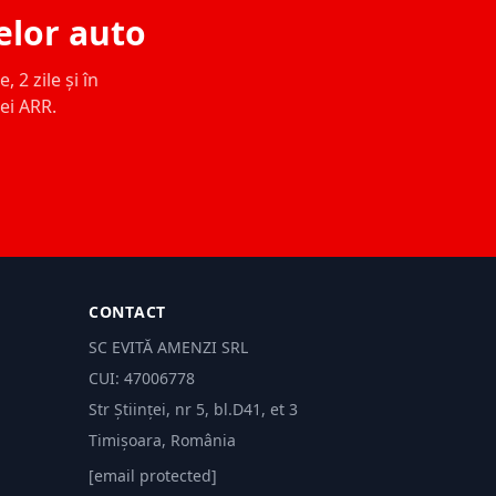
elor auto
 2 zile și în
ței ARR.
CONTACT
SC EVITĂ AMENZI SRL
CUI: 47006778
Str Științei, nr 5, bl.D41, et 3
Timișoara, România
[email protected]