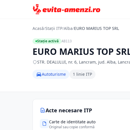
Acasă
/
Stații ITP
/
Alba
/
EURO MARIUS TOP SRL
Stație activă
AB113
EURO MARIUS TOP SR
STR. DEALULUI, nr. 6, Lancram, jud. Alba, Lancr
Autoturisme
1 linie ITP
Acte necesare ITP
Carte de identitate auto
Original sau copie conformă