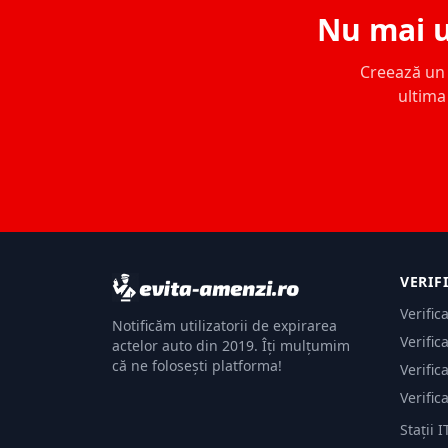
Nu mai u
Creează un c
ultima 
VERIF
Verific
Notificăm utilizatorii de expirarea
Verific
actelor auto din 2019. Îți mulțumim
că ne folosești platforma!
Verific
Verific
Stații I