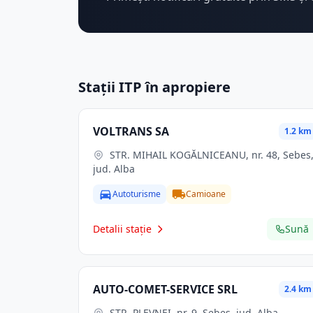
Stații ITP în apropiere
VOLTRANS SA
1.2 km
STR. MIHAIL KOGĂLNICEANU, nr. 48, Sebes,
jud. Alba
Autoturisme
Camioane
Detalii stație
Sună
AUTO-COMET-SERVICE SRL
2.4 km
STR. PLEVNEI, nr. 9, Sebes, jud. Alba