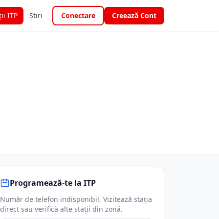
ții ITP
Știri
Conectare
Creează Cont
Programează-te la ITP
Număr de telefon indisponibil. Vizitează stația
direct sau verifică alte stații din zonă.