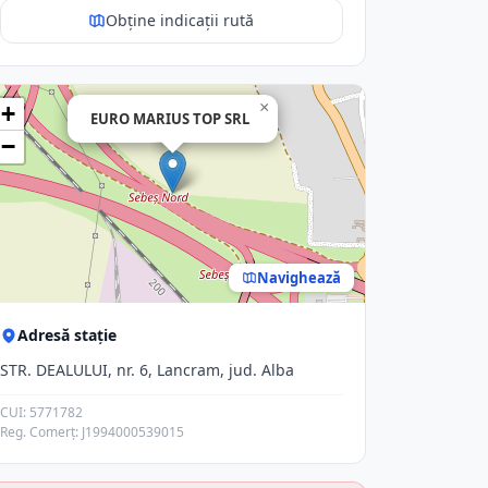
Obține indicații rută
×
+
EURO MARIUS TOP SRL
−
Navighează
Adresă stație
STR. DEALULUI, nr. 6, Lancram, jud. Alba
CUI: 5771782
Reg. Comerț: J1994000539015