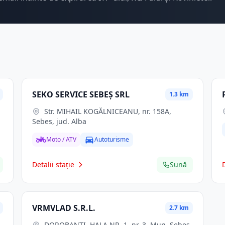
SEKO SERVICE SEBEŞ SRL
1.3 km
Str. MIHAIL KOGĂLNICEANU, nr. 158A,
Sebes, jud. Alba
Moto / ATV
Autoturisme
Detalii stație
Sună
VRMVLAD S.R.L.
2.7 km
DOROBANŢI, HALA NR. 1, nr. 3, Mun. Sebes,