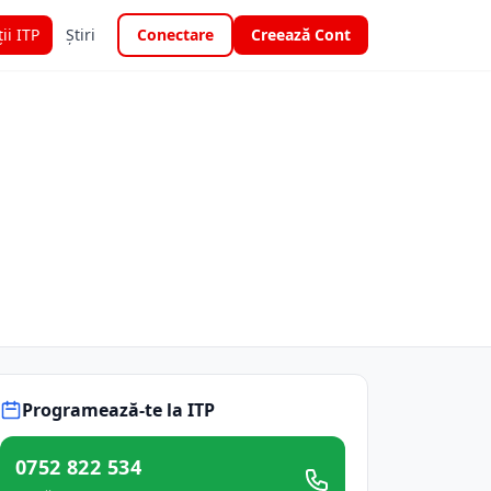
ții ITP
Știri
Conectare
Creează Cont
Programează-te la ITP
0752 822 534