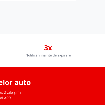
3x
Notificări înainte de expirare
elor auto
 2 zile și în
ței ARR.