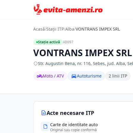
Acasă
/
Stații ITP
/
Alba
/
VONTRANS IMPEX SRL
Stație activă
AB097
VONTRANS IMPEX SRL
Str. Augustin Bena, nr. 116, Sebes, jud. Alba, Se
Moto / ATV
Autoturisme
2 linii ITP
Acte necesare ITP
Carte de identitate auto
Original sau copie conformă