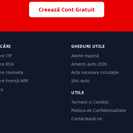
Creează Cont Gratuit
ICĂRI
GHIDURI UTILE
are ITP
Alerte mașină
are RCA
Amenzi auto 2026
are rovinieta
Acte necesare circulație
are licență ARR
Știri auto
TP
UTILE
Termeni și Condiții
Politica de Confidențialitate
Contactează-ne