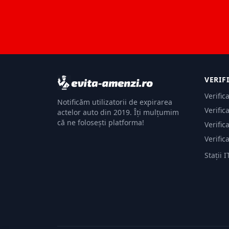
VERIF
Verific
Notificăm utilizatorii de expirarea
Verific
actelor auto din 2019. Îți mulțumim
că ne folosești platforma!
Verific
Verific
Stații I