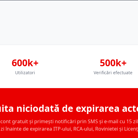
600k+
500k+
Utilizatori
Verificări efectuate
ita niciodată de expirarea act
ont gratuit și primești notificări prin SMS și e-mail cu 15 zile,
zi înainte de expirarea ITP-ului, RCA-ului, Rovinietei și Licen