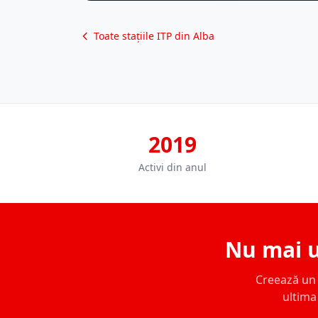
Toate stațiile ITP din Alba
2019
Activi din anul
Nu mai u
Creează un c
ultima 