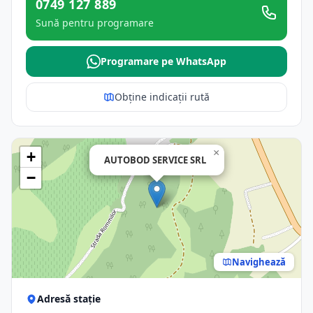
0749 127 889
Sună pentru programare
Programare pe WhatsApp
Obține indicații rută
×
+
AUTOBOD SERVICE SRL
−
Navighează
Adresă stație