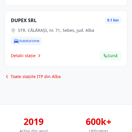
DUPEX SRL
9.1 km
STR. CĂLĂRAŞI, nr. 71, Sebes, jud. Alba
Autoturisme
Detalii stație
Sună
Toate stațiile ITP din Alba
2019
600k+
Activi din anul
Utilizatori