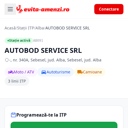
Conectare
Acasă
/
Stații ITP
/
Alba
/
AUTOBOD SERVICE SRL
Stație activă
AB091
AUTOBOD SERVICE SRL
-, nr. 340A, Sebesel, jud. Alba, Sebesel, jud. Alba
Moto / ATV
Autoturisme
Camioane
3 linii ITP
Programează-te la ITP