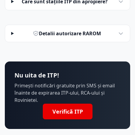
Care sunt stațiile ITP din apropiere?
Detalii autorizare RAROM
Nu uita de ITP!
Primești notificări gratuite prin SMS și email
înainte de expirarea ITP-ului, RCA-ului și
Rovinietei.
Verifică ITP