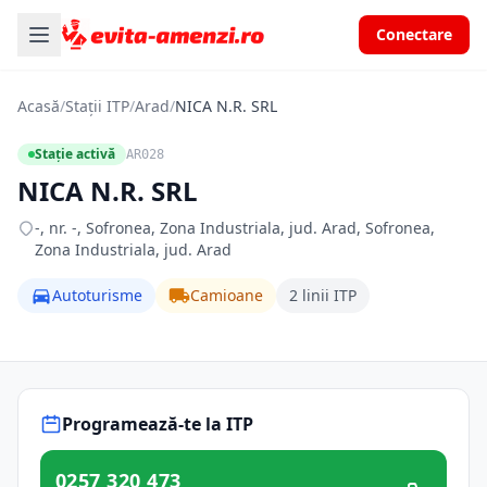
Conectare
Acasă
/
Stații ITP
/
Arad
/
NICA N.R. SRL
Stație activă
AR028
NICA N.R. SRL
-, nr. -, Sofronea, Zona Industriala, jud. Arad, Sofronea,
Zona Industriala, jud. Arad
Autoturisme
Camioane
2 linii ITP
Programează-te la ITP
0257 320 473