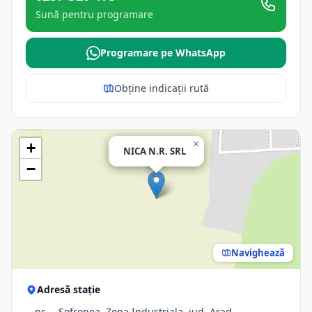
Sună pentru programare
Programare pe WhatsApp
Obține indicații rută
×
+
NICA N.R. SRL
−
Navighează
Adresă stație
-, nr. -, Sofronea, Zona Industriala, jud. Arad