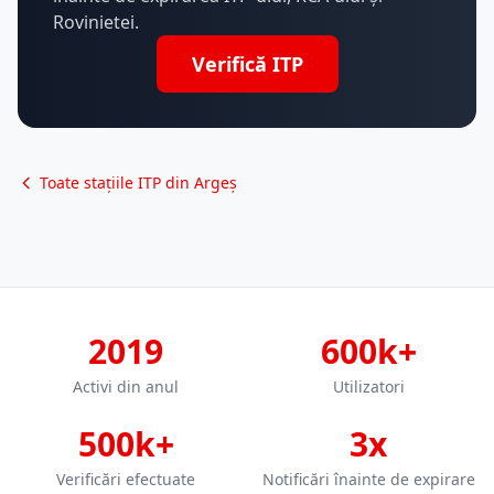
Rovinietei.
Verifică ITP
Toate stațiile ITP din Argeș
2019
600k+
Activi din anul
Utilizatori
500k+
3x
Verificări efectuate
Notificări înainte de expirare