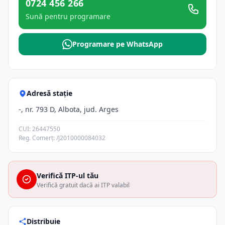
0724 456 266
Sună pentru programare
Programare pe WhatsApp
Adresă stație
-, nr. 793 D, Albota, jud. Arges
CUI: 26447550
Reg. Comerț: /J2010000084032
Verifică ITP-ul tău
Verifică gratuit dacă ai ITP valabil
Distribuie