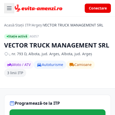
Conectare
Acasă
/
Stații ITP
/
Argeș
/
VECTOR TRUCK MANAGEMENT SRL
Stație activă
AG057
VECTOR TRUCK MANAGEMENT SRL
-, nr. 793 D, Albota, jud. Arges, Albota, jud. Argeș
Moto / ATV
Autoturisme
Camioane
3 linii ITP
Programează-te la ITP