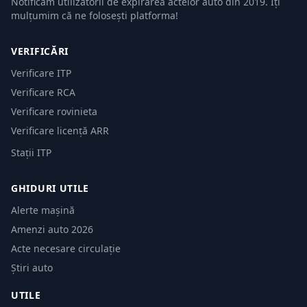
Notificăm utilizatorii de expirarea actelor auto din 2019. Îți
mulțumim că ne folosești platforma!
VERIFICĂRI
Verificare ITP
Verificare RCA
Verificare rovinieta
Verificare licență ARR
Stații ITP
GHIDURI UTILE
Alerte mașină
Amenzi auto 2026
Acte necesare circulație
Știri auto
UTILE