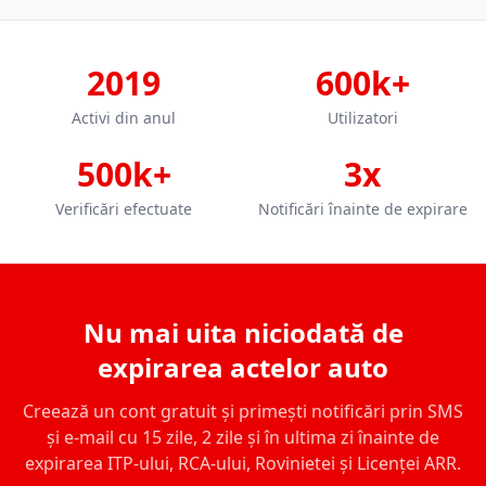
2019
600k+
Activi din anul
Utilizatori
500k+
3x
Verificări efectuate
Notificări înainte de expirare
Nu mai uita niciodată de
expirarea actelor auto
Creează un cont gratuit și primești notificări prin SMS
și e-mail cu 15 zile, 2 zile și în ultima zi înainte de
expirarea ITP-ului, RCA-ului, Rovinietei și Licenței ARR.