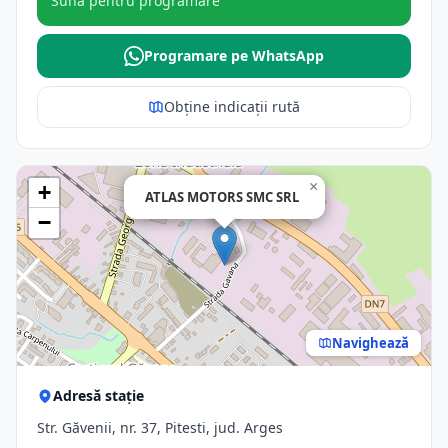
Sună pentru programare
Programare pe WhatsApp
Obține indicații rută
×
+
ATLAS MOTORS SMC SRL
−
Navighează
Adresă stație
Str. Găvenii, nr. 37, Pitesti, jud. Arges