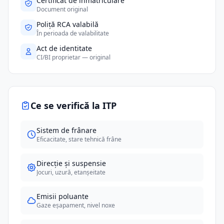
Certificat de înmatriculare
Document original
Poliță RCA valabilă
În perioada de valabilitate
Act de identitate
CI/BI proprietar — original
Ce se verifică la ITP
Sistem de frânare
Eficacitate, stare tehnică frâne
Direcție și suspensie
Jocuri, uzură, etanșeitate
Emisii poluante
Gaze eșapament, nivel noxe