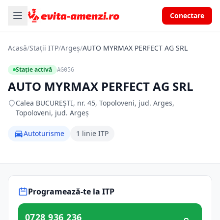
Conectare
Acasă
/
Stații ITP
/
Argeș
/
AUTO MYRMAX PERFECT AG SRL
Stație activă
AG056
AUTO MYRMAX PERFECT AG SRL
Calea BUCUREŞTI, nr. 45, Topoloveni, jud. Arges,
Topoloveni, jud. Argeș
Autoturisme
1 linie ITP
Programează-te la ITP
0728 936 236