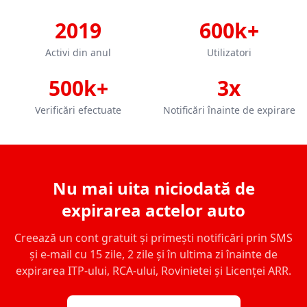
2019
600k+
Activi din anul
Utilizatori
500k+
3x
Verificări efectuate
Notificări înainte de expirare
Nu mai uita niciodată de
expirarea actelor auto
Creează un cont gratuit și primești notificări prin SMS
și e-mail cu 15 zile, 2 zile și în ultima zi înainte de
expirarea ITP-ului, RCA-ului, Rovinietei și Licenței ARR.