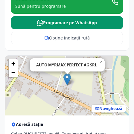
Sună pentru programare
Programare pe WhatsApp
Obține indicații rută
×
+
AUTO MYRMAX PERFECT AG SRL
−
Navighează
Adresă stație
Calea BUCUREŞTI, nr. 45, Topoloveni, jud. Arges