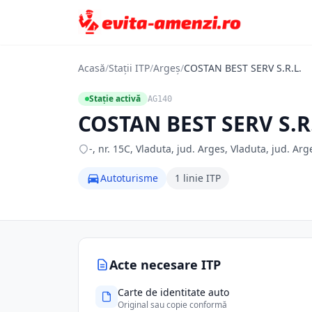
Acasă
/
Stații ITP
/
Argeș
/
COSTAN BEST SERV S.R.L.
Stație activă
AG140
COSTAN BEST SERV S.R
-, nr. 15C, Vladuta, jud. Arges, Vladuta, jud. Arg
Autoturisme
1 linie ITP
Acte necesare ITP
Carte de identitate auto
Original sau copie conformă