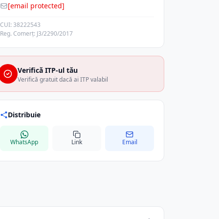
[email protected]
CUI: 38222543
Reg. Comerț: J3/2290/2017
Verifică ITP-ul tău
Verifică gratuit dacă ai ITP valabil
Distribuie
WhatsApp
Link
Email