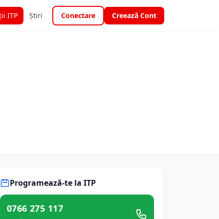
ții ITP
Știri
Conectare
Creează Cont
Programează-te la ITP
0766 275 117