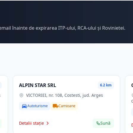
email înainte de expirarea ITP-ului, RCA-ului și Rovinietei.
ALPIN STAR SRL
6.2 km
s
VICTORIEI, nr. 108, Costesti, jud. Arges
Autoturisme
Camioane
Detalii stație
Sună