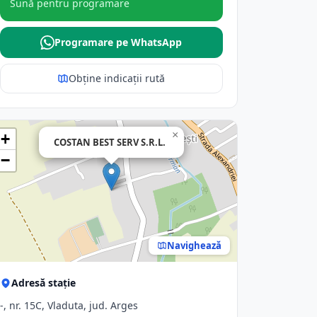
Sună pentru programare
Programare pe WhatsApp
Obține indicații rută
×
+
COSTAN BEST SERV S.R.L.
−
Navighează
Adresă stație
-, nr. 15C, Vladuta, jud. Arges