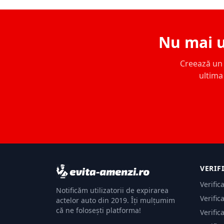
Nu mai u
Creează un c
ultima 
VERIF
Verific
Notificăm utilizatorii de expirarea
Verific
actelor auto din 2019. Îți mulțumim
că ne folosești platforma!
Verific