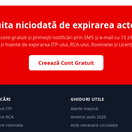
ita niciodată de expirarea act
ont gratuit și primești notificări prin SMS și e-mail cu 15 zile,
zi înainte de expirarea ITP-ului, RCA-ului, Rovinietei și Licen
Creează Cont Gratuit
ICĂRI
GHIDURI UTILE
are ITP
Alerte mașină
are RCA
Amenzi auto 2026
are rovinieta
Acte necesare circulație