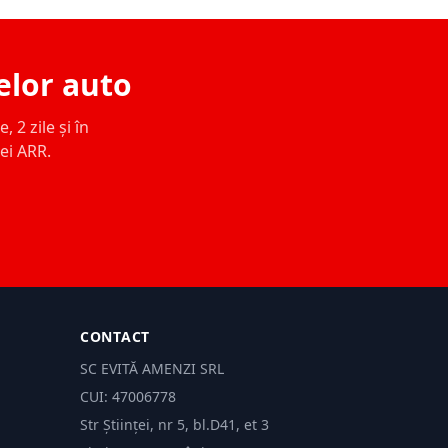
elor auto
 2 zile și în
ței ARR.
CONTACT
SC EVITĂ AMENZI SRL
CUI: 47006778
Str Științei, nr 5, bl.D41, et 3