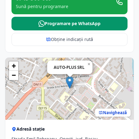
Sună pentru programare
Programare pe WhatsApp
Obține indicații rută
×
+
AUTO-PLUS SRL
−
Navighează
Adresă stație
Strada Emil Rebreanu, Onesti, jud. Bacau