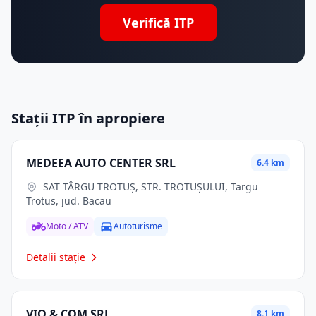
Verifică ITP
Stații ITP în apropiere
MEDEEA AUTO CENTER SRL
6.4 km
SAT TÂRGU TROTUȘ, STR. TROTUȘULUI, Targu
Trotus, jud. Bacau
Moto / ATV
Autoturisme
Detalii stație
VIO & COM SRL
8.1 km