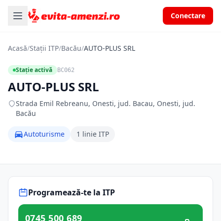
Conectare
Acasă
/
Stații ITP
/
Bacău
/
AUTO-PLUS SRL
Stație activă
BC062
AUTO-PLUS SRL
Strada Emil Rebreanu, Onesti, jud. Bacau, Onesti, jud.
Bacău
Autoturisme
1 linie ITP
Programează-te la ITP
0745 500 689