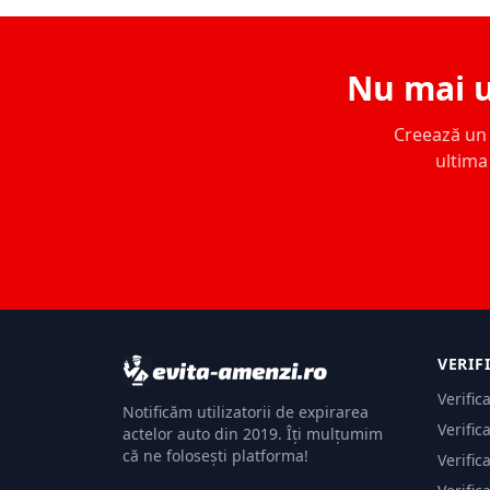
Nu mai u
Creează un c
ultima 
VERIF
Verific
Notificăm utilizatorii de expirarea
Verific
actelor auto din 2019. Îți mulțumim
că ne folosești platforma!
Verific