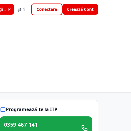
ții ITP
Știri
Conectare
Creează Cont
Programează-te la ITP
0359 467 141