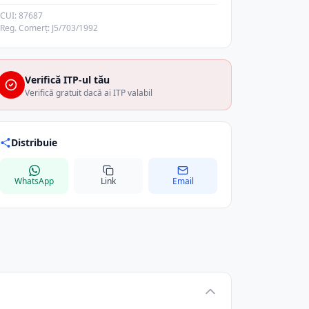
CUI: 87687
Reg. Comerț: J5/703/1992
Verifică ITP-ul tău
Verifică gratuit dacă ai ITP valabil
Distribuie
WhatsApp
Link
Email