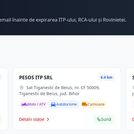
email înainte de expirarea ITP-ului, RCA-ului și Rovinietei.
PESOS ITP SRL
6.4 km
Sat Tiganestii de Beius, nr. CF 50009,
Tiganestii de Beius, jud. Bihor
Moto / ATV
Autoturisme
Camioane
Detalii stație
Sună