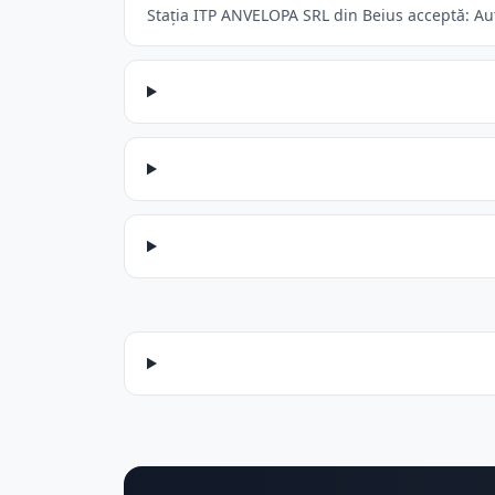
Stația ITP ANVELOPA SRL din Beius acceptă: Auto