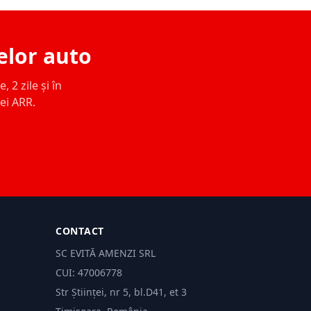
elor auto
 2 zile și în
ței ARR.
CONTACT
SC EVITĂ AMENZI SRL
CUI: 47006778
Str Științei, nr 5, bl.D41, et 3