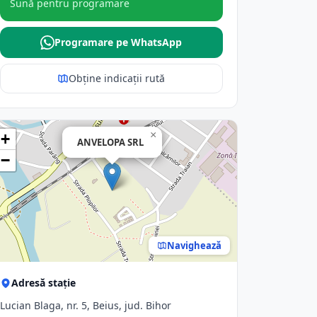
Sună pentru programare
Programare pe WhatsApp
Obține indicații rută
×
+
ANVELOPA SRL
−
Navighează
Adresă stație
Lucian Blaga, nr. 5, Beius, jud. Bihor