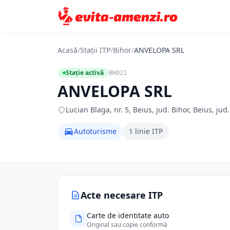
Acasă
/
Stații ITP
/
Bihor
/
ANVELOPA SRL
Stație activă
BH021
ANVELOPA SRL
Lucian Blaga, nr. 5, Beius, jud. Bihor, Beius, jud
Autoturisme
1 linie ITP
Acte necesare ITP
Carte de identitate auto
Original sau copie conformă