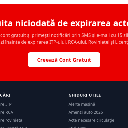
ita niciodată de expirarea act
ont gratuit și primești notificări prin SMS și e-mail cu 15 zile,
zi înainte de expirarea ITP-ului, RCA-ului, Rovinietei și Licen
Creează Cont Gratuit
ICĂRI
GHIDURI UTILE
are ITP
Alerte mașină
are RCA
Amenzi auto 2026
are rovinieta
Acte necesare circulație