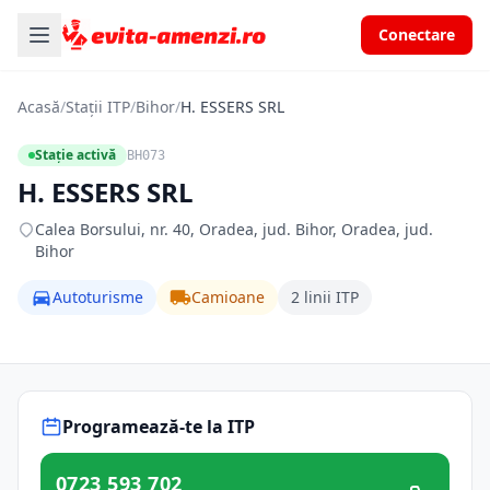
Conectare
Acasă
/
Stații ITP
/
Bihor
/
H. ESSERS SRL
Stație activă
BH073
H. ESSERS SRL
Calea Borsului, nr. 40, Oradea, jud. Bihor, Oradea, jud.
Bihor
Autoturisme
Camioane
2 linii ITP
Programează-te la ITP
0723 593 702