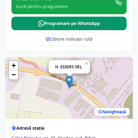
Sună pentru programare
Programare pe WhatsApp
Obține indicații rută
×
+
H. ESSERS SRL
−
Navighează
Adresă stație
Calea Borsului, nr. 40, Oradea, jud. Bihor