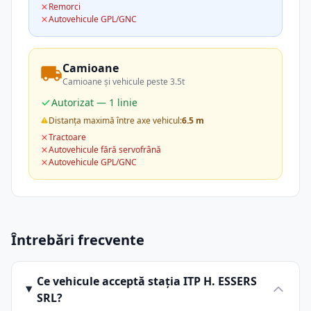
Remorci
Autovehicule GPL/GNC
Camioane
Camioane și vehicule peste 3.5t
Autorizat — 1 linie
Distanța maximă între axe vehicul:
6.5 m
Tractoare
Autovehicule fără servofrână
Autovehicule GPL/GNC
Întrebări frecvente
Ce vehicule acceptă stația ITP H. ESSERS
SRL?