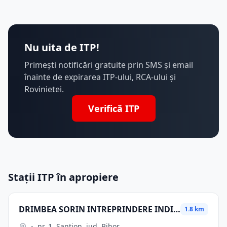
Nu uita de ITP!
Primești notificări gratuite prin SMS și email
înainte de expirarea ITP-ului, RCA-ului și
Rovinietei.
Verifică ITP
Stații ITP în apropiere
DRIMBEA SORIN INTREPRINDERE INDIVIDUALA
1.8 km
-, nr. 1, Santion, jud. Bihor