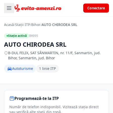
Conectare
Acasă
/
Stații ITP
/
Bihor
/
AUTO CHIRODEA SRL
Stație activă
BH095
AUTO CHIRODEA SRL
B-DUL FELIX, SAT SÂNMARTIN, nr. 11/F, Sanmartin, jud.
Bihor, Sanmartin, jud. Bihor
Autoturisme
1 linie ITP
Programează-te la ITP
Număr de telefon indisponibil. Vizitează stația direct
sau verifică alte stații din zonă.