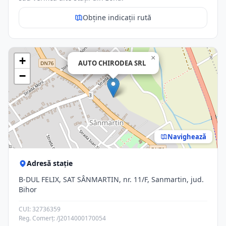
Obține indicații rută
×
+
AUTO CHIRODEA SRL
−
Navighează
Adresă stație
B-DUL FELIX, SAT SÂNMARTIN, nr. 11/F, Sanmartin, jud.
Bihor
CUI: 32736359
Reg. Comerț: /J2014000170054