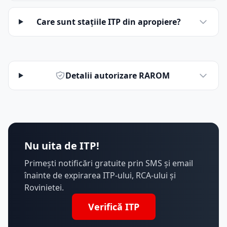
Care sunt stațiile ITP din apropiere?
Detalii autorizare RAROM
Nu uita de ITP!
Primești notificări gratuite prin SMS și email
înainte de expirarea ITP-ului, RCA-ului și
Rovinietei.
Verifică ITP