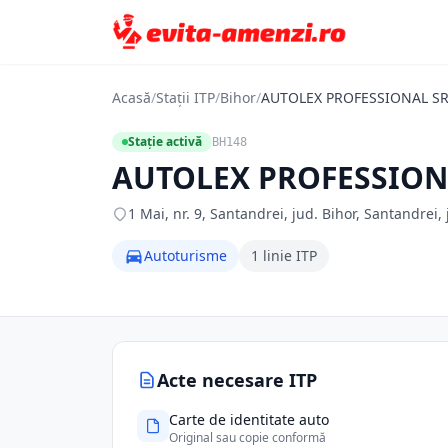
Acasă
/
Stații ITP
/
Bihor
/
AUTOLEX PROFESSIONAL SR
Stație activă
BH148
AUTOLEX PROFESSION
1 Mai, nr. 9, Santandrei, jud. Bihor, Santandrei, 
Autoturisme
1 linie ITP
Acte necesare ITP
Carte de identitate auto
Original sau copie conformă