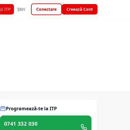
ții ITP
Știri
Conectare
Creează Cont
Programează-te la ITP
0741 332 030