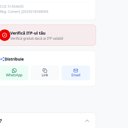
CUI: 51454435
Reg. Comerț: J2025018548009
Verifică ITP-ul tău
Verifică gratuit dacă ai ITP valabil
Distribuie
WhatsApp
Link
Email
?