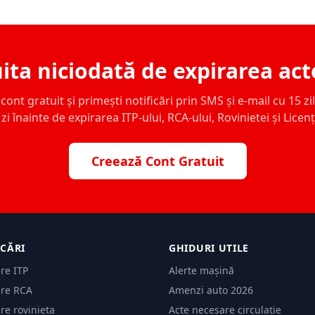
ita niciodată de expirarea act
ont gratuit și primești notificări prin SMS și e-mail cu 15 zile,
zi înainte de expirarea ITP-ului, RCA-ului, Rovinietei și Licen
Creează Cont Gratuit
ICĂRI
GHIDURI UTILE
are ITP
Alerte mașină
are RCA
Amenzi auto 2026
are rovinieta
Acte necesare circulație