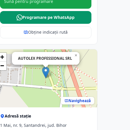
Sună pentru programare
Programare pe WhatsApp
Obține indicații rută
×
+
AUTOLEX PROFESSIONAL SRL
−
Navighează
Adresă stație
1 Mai, nr. 9, Santandrei, jud. Bihor