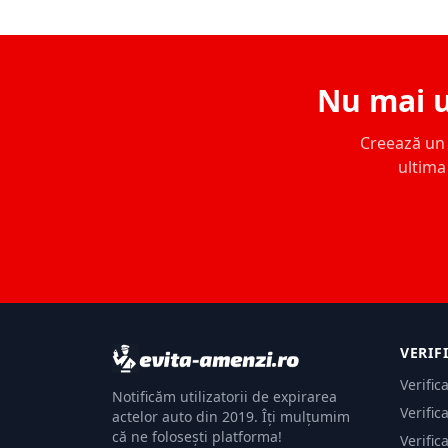
Nu mai u
Creează un c
ultima 
VERIF
Verific
Notificăm utilizatorii de expirarea
Verific
actelor auto din 2019. Îți mulțumim
că ne folosești platforma!
Verific