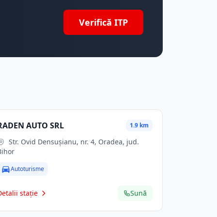
Verifică ITP
RADEN AUTO SRL
1.9 km
Str. Ovid Densuşianu, nr. 4, Oradea, jud.
Bihor
Autoturisme
Detalii stație
Sună