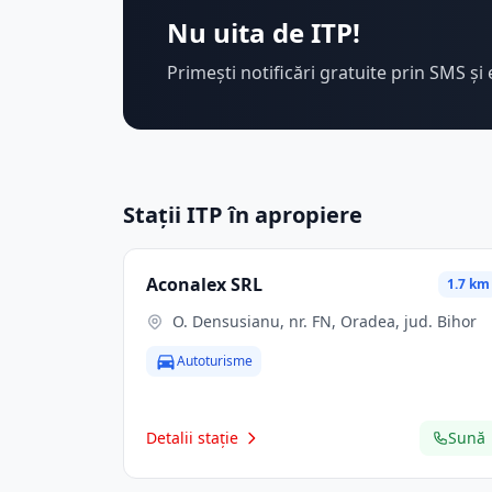
Nu uita de ITP!
Primești notificări gratuite prin SMS și 
Stații ITP în apropiere
Aconalex SRL
1.7 km
O. Densusianu, nr. FN, Oradea, jud. Bihor
Autoturisme
Detalii stație
Sună