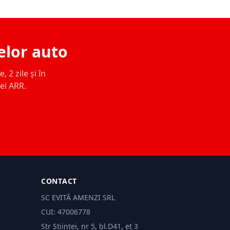
elor auto
 2 zile și în
ței ARR.
CONTACT
SC EVITĂ AMENZI SRL
CUI: 47006778
Str Științei, nr 5, bl.D41, et 3