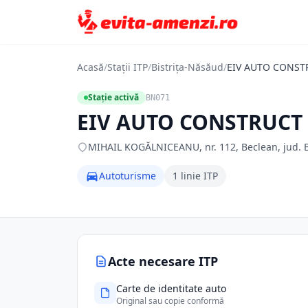
Acasă
/
Stații ITP
/
Bistrița-Năsăud
/
EIV AUTO CONSTR
Stație activă
BN071
EIV AUTO CONSTRUCT S
MIHAIL KOGĂLNICEANU, nr. 112, Beclean, jud. Bi
Autoturisme
1 linie ITP
Acte necesare ITP
Carte de identitate auto
Original sau copie conformă