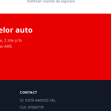
Notificări înainte de expirare
elor auto
 2 zile și în
ței ARR.
CONTACT
SC EVITĂ AMENZI SRL
CUI: 47006778