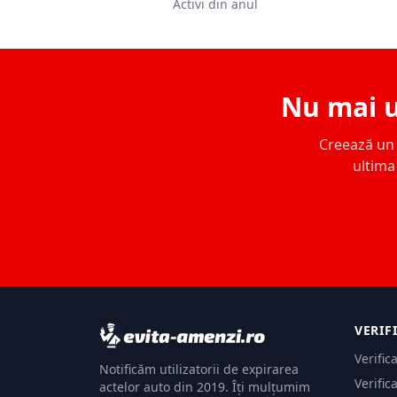
Activi din anul
Nu mai u
Creează un c
ultima 
VERIF
Verific
Notificăm utilizatorii de expirarea
Verific
actelor auto din 2019. Îți mulțumim