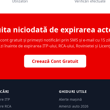
Utilizatori
Verificări efectuate
ita niciodată de expirarea act
ont gratuit și primești notificări prin SMS și e-mail cu 15 zile,
zi înainte de expirarea ITP-ului, RCA-ului, Rovinietei și Licen
Creează Cont Gratuit
ICĂRI
GHIDURI UTILE
are ITP
Alerte mașină
are RCA
Amenzi auto 2026