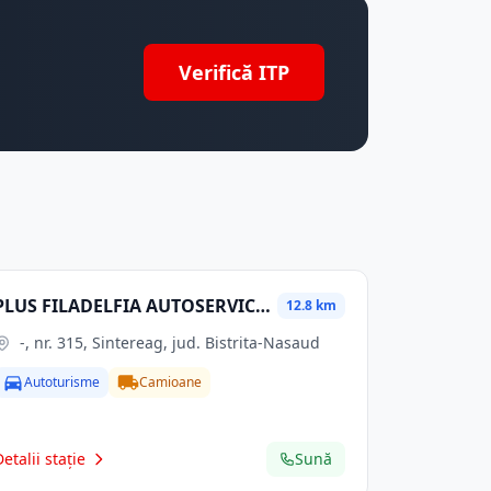
Verifică ITP
PLUS FILADELFIA AUTOSERVICE SRL
12.8 km
-, nr. 315, Sintereag, jud. Bistrita-Nasaud
Autoturisme
Camioane
Detalii stație
Sună