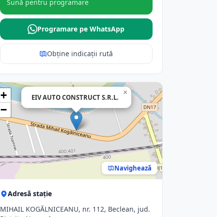
Sună pentru programare
Programare pe WhatsApp
Obține indicații rută
×
+
EIV AUTO CONSTRUCT S.R.L.
−
Navighează
Adresă stație
MIHAIL KOGĂLNICEANU, nr. 112, Beclean, jud.