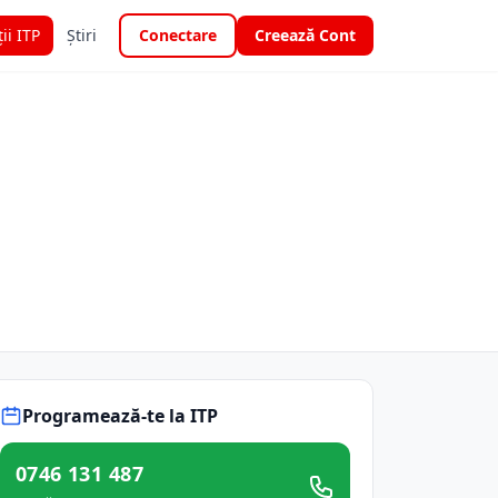
ții ITP
Știri
Conectare
Creează Cont
Programează-te la ITP
0746 131 487