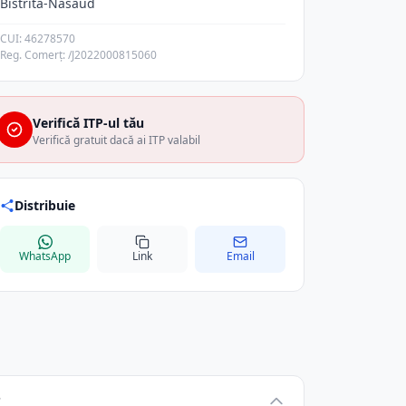
Bistrita-Nasaud
CUI: 46278570
Reg. Comerț: /J2022000815060
Verifică ITP-ul tău
Verifică gratuit dacă ai ITP valabil
Distribuie
WhatsApp
Link
Email
?