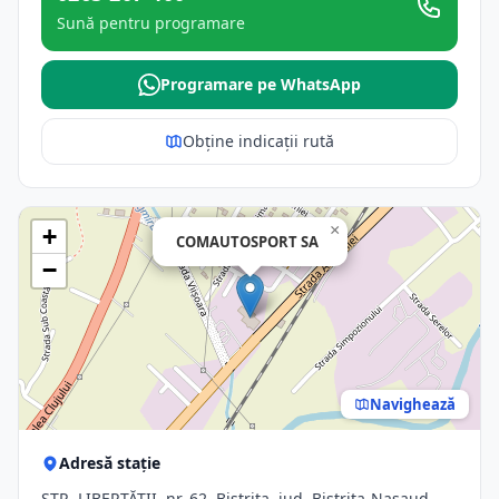
Sună pentru programare
Programare pe WhatsApp
Obține indicații rută
×
+
COMAUTOSPORT SA
−
Navighează
Adresă stație
STR. LIBERTĂŢII, nr. 62, Bistrita, jud. Bistrita-Nasaud