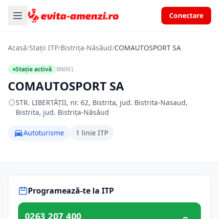
Conectare
Acasă
/
Stații ITP
/
Bistrița-Năsăud
/
COMAUTOSPORT SA
Stație activă
BN001
COMAUTOSPORT SA
STR. LIBERTĂŢII, nr. 62, Bistrita, jud. Bistrita-Nasaud,
Bistrita, jud. Bistrița-Năsăud
Autoturisme
1 linie ITP
Programează-te la ITP
0263 207 400