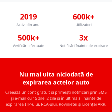
2019
600k+
Activi din anul
Utilizatori
500k+
3x
Verificări efectuate
Notificări înainte de expirare
Nu mai uita niciodată de
expirarea actelor auto
Creează un cont gratuit și primești notificări prin SMS
și e-mail cu 15 zile, 2 zile și în ultima zi înainte de
expirarea ITP-ului, RCA-ului, Rovinietei și Licenței ARR.