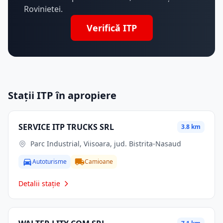
Rovinietei.
Verifică ITP
Stații ITP în apropiere
SERVICE ITP TRUCKS SRL
3.8 km
Parc Industrial, Viisoara, jud. Bistrita-Nasaud
Autoturisme
Camioane
Detalii stație