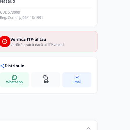
Nasaud
CUI: 573008
Reg. Comerț: J06/118/1991
Verifică ITP-ul tău
Verifică gratuit dacă ai ITP valabil
Distribuie
WhatsApp
Link
Email