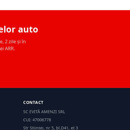
elor auto
 2 zile și în
ței ARR.
CONTACT
SC EVITĂ AMENZI SRL
CUI: 47006778
Str Științei, nr 5, bl.D41, et 3