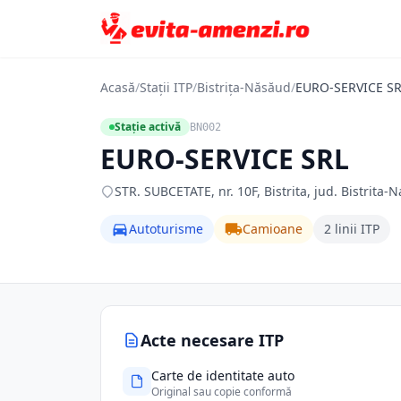
Acasă
/
Stații ITP
/
Bistrița-Năsăud
/
EURO-SERVICE S
Stație activă
BN002
EURO-SERVICE SRL
STR. SUBCETATE, nr. 10F, Bistrita, jud. Bistrita-
Autoturisme
Camioane
2 linii ITP
Acte necesare ITP
Carte de identitate auto
Original sau copie conformă