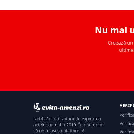
Nu mai u
Creează un c
ultima 
VERIF
Verific
Notificăm utilizatorii de expirarea
Verific
actelor auto din 2019. Îți mulțumim
că ne folosești platforma!
Verific