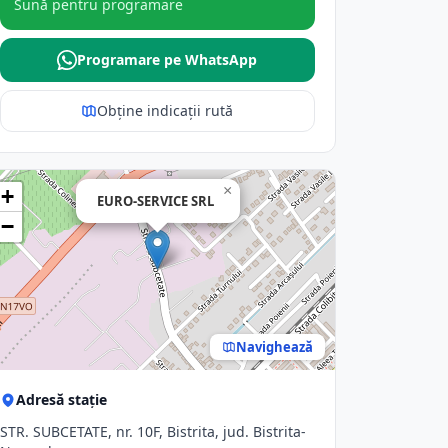
Sună pentru programare
Programare pe WhatsApp
Obține indicații rută
×
+
EURO-SERVICE SRL
−
Navighează
Adresă stație
STR. SUBCETATE, nr. 10F, Bistrita, jud. Bistrita-