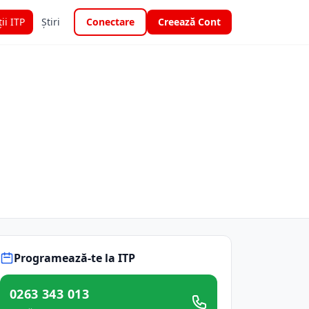
ții ITP
Știri
Conectare
Creează Cont
Programează-te la ITP
0263 343 013