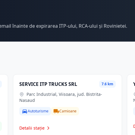
email înainte de expirarea ITP-ului, RCA-ului și Rovinietei.
SERVICE ITP TRUCKS SRL
7.6 km
Parc Industrial, Viisoara, jud. Bistrita-
Nasaud
Autoturisme
Camioane
Detalii stație