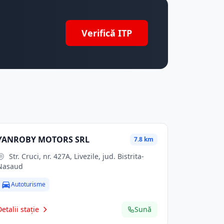
Verifică ITP
YANROBY MOTORS SRL
7.8 km
Str. Cruci, nr. 427A, Livezile, jud. Bistrita-
Nasaud
Autoturisme
Detalii stație
Sună