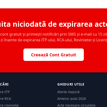
ita niciodată de expirarea act
ont gratuit și primești notificări prin SMS și e-mail cu 15 zile,
zi înainte de expirarea ITP-ului, RCA-ului, Rovinietei și Licen
Creează Cont Gratuit
ICĂRI
GHIDURI UTILE
are ITP
Alerte mașină
are RCA
Amenzi auto 2026
are rovinieta
Acte necesare circulație